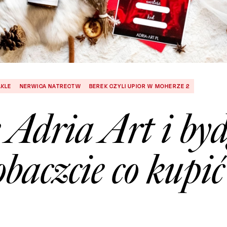
AKLE
NERWICA NATRECTW
BEREK CZYLI UPIOR W MOHERZE 2
 Adria Art i byd
baczcie co kupić