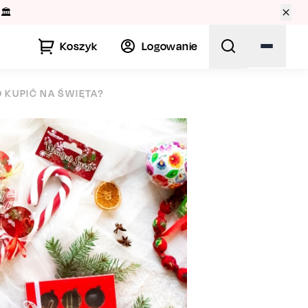
🏛️
Koszyk
Logowanie
 KUPIĆ NA ŚWIĘTA?