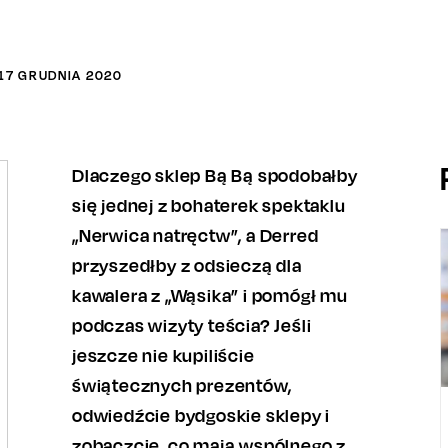
17
GRUDNIA
2020
Dlaczego sklep Bą Bą spodobałby
się jednej z bohaterek spektaklu
„Nerwica natręctw”, a Derred
przyszedłby z odsieczą dla
kawalera z „Wąsika” i pomógł mu
podczas wizyty teścia? Jeśli
jeszcze nie kupiliście
świątecznych prezentów,
odwiedźcie bydgoskie sklepy i
zobaczcie, co mają wspólnego z