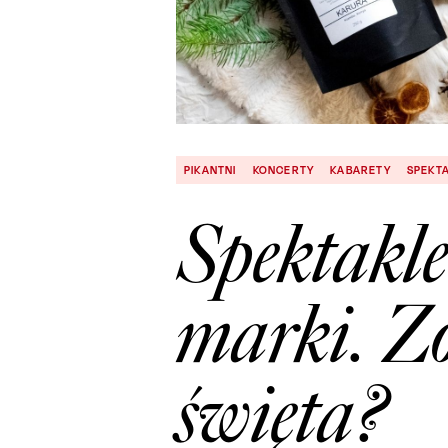
PIKANTNI
KONCERTY
KABARETY
SPEKT
Spektakle
marki. Zo
święta?