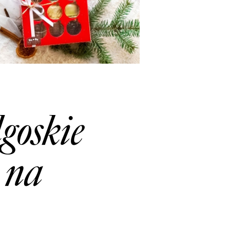
goskie
 na