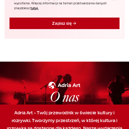
wycofania. Więcej informacji na temat przetwarzania danych
tutaj.
znajdziesz
Zapisz się
O nas
Adria Art - Twój przewodnik w świecie kultury i
rozrywki. Tworzymy przestrzeń,
w której
kultura i
rozrywka są dostępne dla każdego. Nasze wydarzenia