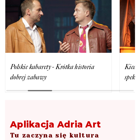
Polskie kabarety - Krótka historia
Kiedy
dobrej zabawy
spekt
Aplikacja Adria Art
Tu zaczyna się kultura