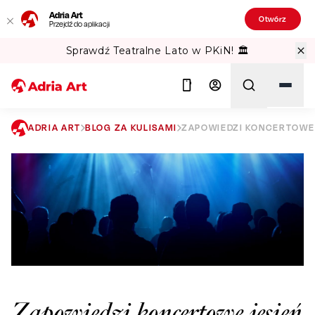
Adria Art
Otwórz
Przejdź do aplikacji
Sprawdź Teatralne Lato w PKiN! 🏛️
ADRIA ART
BLOG ZA KULISAMI
ZAPOWIEDZI KONCERTOWE 
Szukaj
Zapowiedzi koncertowe jesień