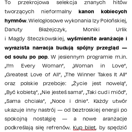
To przekrojowa selekcja znanych hitów
kanon kobiecych
tworzących nieformalny
hymnów
. Wielogłosowe wykonania Izy Połońskiej,
Danuty Błażejczyk, Moniki Urlik
wyśmienite aranżacje i
i Magdy Steczkowskiej,
wyrazista narracja budują spójny przegląd —
od soulu po pop
. W jesiennym programie m.in.
„I’m Every Woman”, „Woman in Love”,
„Greatest Love of All”, „The Winner Takes It All”
oraz polskie przeboje: „Życie jest nowelą”,
„Być kobietą”, „Nie jesteś sama”, „Taki cud i miód”,
„Sama chciała”, „Noce i dnie”. Każdy utwór
ukazuje inny nastrój — od beztroskiej energii po
spokojną nostalgię — a nowe aranżacje
podkreślają siłę refrenów.
Kup bilet
, by spędzić