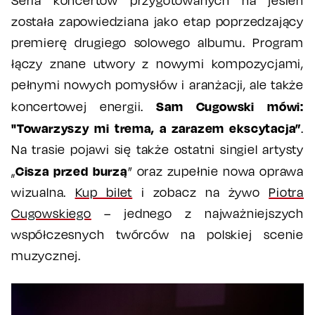
Seria koncertów przygotowanych na jesień
została zapowiedziana jako etap poprzedzający
premierę drugiego solowego albumu. Program
łączy znane utwory z nowymi kompozycjami,
pełnymi nowych pomysłów i aranżacji, ale także
Sam Cugowski mówi:
koncertowej energii.
"Towarzyszy mi trema, a zarazem ekscytacja”
.
Na trasie pojawi się także ostatni singiel artysty
Cisza przed burzą
„
” oraz zupełnie nowa oprawa
wizualna.
Kup bilet
i zobacz na żywo
P
iotra
Cugowskiego
– jednego z najważniejszych
współczesnych twórców na polskiej scenie
muzycznej.