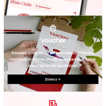
Voucher
Szukasz pomysłu na prezent idealny? Podaruj
najbliższym piękne chwile na wydarzeniu, które
spodoba im się najbardziej!
Zobacz