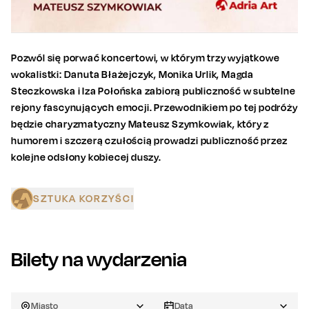
Pozwól się porwać koncertowi, w którym trzy wyjątkowe
wokalistki: Danuta Błażejczyk, Monika Urlik, Magda
Steczkowska i Iza Połońska zabiorą publiczność w subtelne
rejony fascynujących emocji. Przewodnikiem po tej podróży
będzie charyzmatyczny Mateusz Szymkowiak, który z
humorem i szczerą czułością prowadzi publiczność przez
kolejne odsłony kobiecej duszy.
SZTUKA KORZYŚCI
Bilety na wydarzenia
Miasto
Data