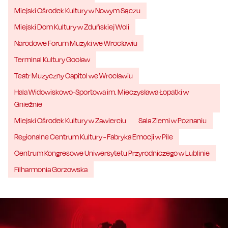
Miejski Ośrodek Kultury w Nowym Sączu
Miejski Dom Kultury w Zduńskiej Woli
Narodowe Forum Muzyki we Wrocławiu
Terminal Kultury Gocław
Teatr Muzyczny Capitol we Wrocławiu
Hala Widowiskowo-Sportowa im. Mieczysława Łopatki w
Gnieźnie
Miejski Ośrodek Kultury w Zawierciu
Sala Ziemi w Poznaniu
Regionalne Centrum Kultury - Fabryka Emocji w Pile
Centrum Kongresowe Uniwersytetu Przyrodniczego w Lublinie
Filharmonia Gorzowska