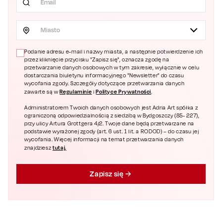
Miasto
Podanie adresu e-mail i nazwy miasta, a następnie potwierdzenie ich
przez kliknięcie przycisku "Zapisz się", oznacza zgodę na
przetwarzanie danych osobowych w tym zakresie, wyłącznie w celu
dostarczania biuletynu informacyjnego "Newsletter" do czasu
wycofania zgody. Szczegóły dotyczące przetwarzania danych
Regulaminie
Polityce Prywatności
zawarte są w
i
.
Administratorem Twoich danych osobowych jest Adria Art spółka z
ograniczoną odpowiedzialnością z siedzibą w Bydgoszczy (85- 227),
przy ulicy Artura Grottgera 4/2. Twoje dane będą przetwarzane na
podstawie wyrażonej zgody (art. 6 ust. 1 lit. a RODOD) – do czasu jej
wycofania. Więcej informacji na temat przetwarzania danych
tutaj.
znajdziesz
Zapisz się