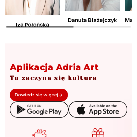
Danuta Błażejczyk
Mag
Iza Połońska
Aplikacja Adria Art
Tu zaczyna się kultura
Dowiedz się więcej