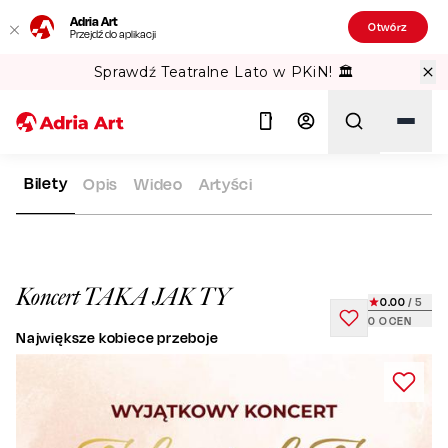
Adria Art
Otwórz
Przejdź do aplikacji
Sprawdź Teatralne Lato w PKiN! 🏛️
Bilety
Opis
Wideo
Artyści
ADRIA ART
REPERTUAR
KONCERT TAKA JAK TY
Szukaj
Koncert TAKA JAK TY
0.00
/ 5
0
OCEN
Największe kobiece przeboje