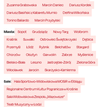
Zuzanna Grabowska
Marcin Daniec
Dariusz Kordek
Dariusz Basiński z Kabaretu Mumio
Delfina Wilkońska
Tonino Baliardo
Marcin Przybylski
Miasta:
Sopot
Grudziądz
Nowy Targ
Wolbrom
Kraśnik
Suwałki
Ostrowiec Świętokrzyski
Dębica
Przemyśl
Łódź
Rybnik
Bełchatów
Stargard
Chorzów
Olsztyn
Garwolin
Zabrze
Myślenice
Bielsko-Biała
Leszno
Jastrzębie-Zdrój
Zielona Góra
Włocławek
Jarocin
Skarżysko-Kamienna
Sale:
Hala Sportowo-Widowiskowa MOSiR w Elblągu
Regionalne Centrum Kultur Pogranicza w Krośnie
Sala Widowiskowa Zespołu „Mazowsze”
Teatr Muzyczny w Łodzi