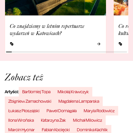
Co znajdziemy w letnim repertuarze
Co rob
wydarzeń w Katowicach?
kultur
Zobacz też
Artyści:
Bartłomiej Topa
Mikołaj Krawczyk
Zbigniew Zamachowski
Magdalena Lamparska
Łukasz Płoszajski
Paweł Domagała
Maryla Rodowicz
Ilona Wrońska
Katarzyna Żak
Michał Milowicz
Marcin Hycnar
Fabian Kocięcki
Dominika Kachlik