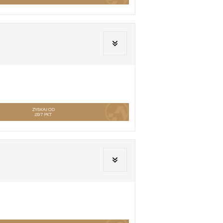
ZYSKAJ OD
297
PKT