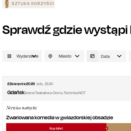
SZTUKA KORZYŚCI
Sprawdź gdzie wystąpi
Wydarzenie
Miasto
22
sierpnia
2026
sob.
,
16.30
Gdańsk
Scena Teatralna w Domu Technika NOT
Nerwica natręctw
Zwariowana komedia w gwiazdorskiej obsadzie
Kup bilet