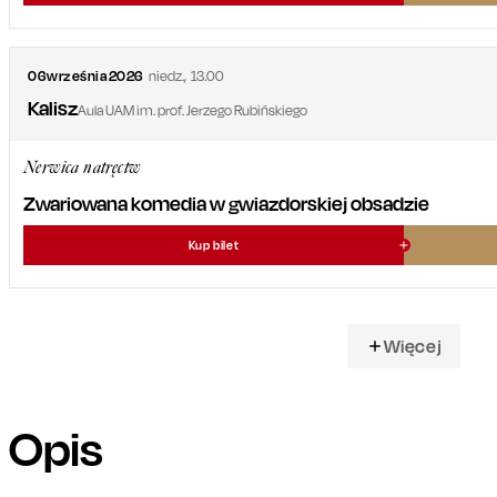
06
września
2026
niedz.
,
13.00
Kalisz
Aula UAM im. prof. Jerzego Rubińskiego
Nerwica natręctw
Zwariowana komedia w gwiazdorskiej obsadzie
Kup bilet
Więcej
Opis