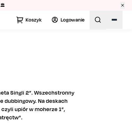
🏛️
Koszyk
Logowanie
aneta Singli 2”. Wszechstronny
akże dubbingowy. Na deskach
czyli upiór w moherze 1”,
atręctw”.