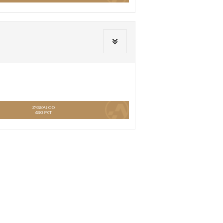
ZYSKAJ OD
480
PKT