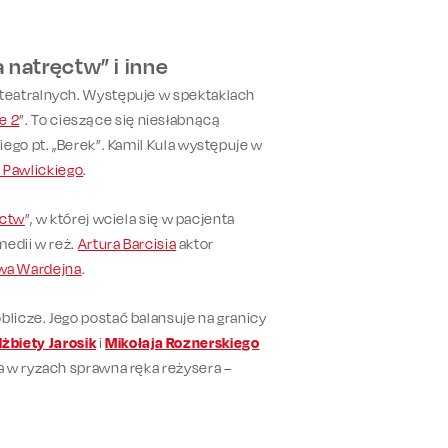
a natręctw” i inne
teatralnych. Występuje w spektaklach
e 2
”. To cieszące się niesłabnącą
ego pt. „Berek”. Kamil Kula występuje w
 Pawlickiego
.
ęctw
”, w której wciela się w pacjenta
medii w reż.
Artura Barcisia
aktor
awa Wardejna
.
icze. Jego postać balansuje na granicy
lżbiety Jarosik
i
Mikołaja Roznerskiego
a w ryzach sprawna ręka reżysera –