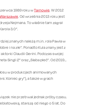
1 czerwca 1989 roku w
Tarnowie
. W 2012
Warszawie
. Od września 2013 roku jest
zeja Nejmana. To właśnie tam zagrał
arola 3.0”.
dziej znanych należą m.in. rola Pawła w
obre i na złe”. Ponadto Kula znany jest z
j aktorki Claudii Gerini. Podczas swojej
neta Singli 2” oraz „Słaba płeć”. Od 2019
o głosu w produkcjach animowanych
rs: Koniec gry”), a także w grach
związek nie przetrwał jednak próby czasu.
biatowską, starszą od niego o 5 lat. Do