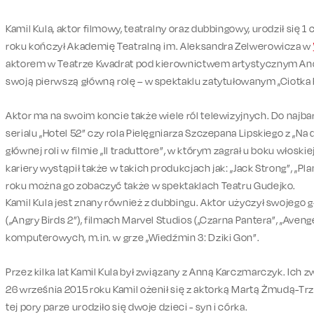
Kamil Kula, aktor filmowy, teatralny oraz dubbingowy, urodził się 
roku kończył Akademię Teatralną im. Aleksandra Zelwerowicza w
aktorem w Teatrze Kwadrat pod kierownictwem artystycznym Andr
swoją pierwszą główną rolę – w spektaklu zatytułowanym „Ciotka K
Aktor ma na swoim koncie także wiele ról telewizyjnych. Do najbar
serialu „Hotel 52” czy rola Pielęgniarza Szczepana Lipskiego z „Na d
głównej roli w filmie „Il traduttore”, w którym zagrał u boku włoskie
kariery wystąpił także w takich produkcjach jak: „Jack Strong”, „Pla
roku można go zobaczyć także w spektaklach Teatru Gudejko.
Kamil Kula jest znany również z dubbingu. Aktor użyczył swojeg
(„Angry Birds 2”), filmach Marvel Studios („Czarna Pantera”, „Avenge
komputerowych, m.in. w grze „Wiedźmin 3: Dziki Gon”.
Przez kilka lat Kamil Kula był związany z Anną Karczmarczyk. Ich 
26 września 2015 roku Kamil ożenił się z aktorką Martą Żmudą-Trze
tej pory parze urodziło się dwoje dzieci - syn i córka.