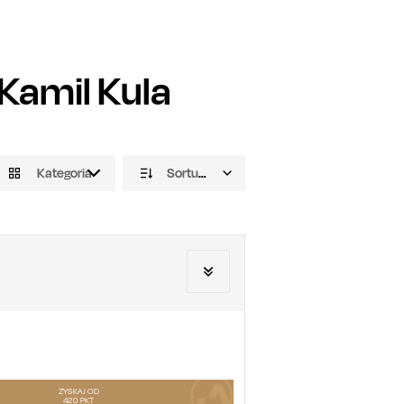
Kamil Kula
Kategoria
Sortuj domyślnie
ZYSKAJ OD
420
PKT