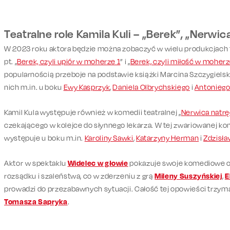
Teatralne role Kamila Kuli – „Berek”, „Nerwic
W 2023 roku aktora będzie można zobaczyć w wielu produkcjach 
pt. „
Berek, czyli upiór w moherze 1
” i „
Berek, czyli miłość w moherz
popularnością przeboje na podstawie książki Marcina Szczygielski
nich m.in. u boku
Ewy Kasprzyk
,
Daniela Olbrychskiego
i
Antoniego
Kamil Kula występuje również w komedii teatralnej „
Nerwica natr
czekającego w kolejce do słynnego lekarza. W tej zwariowanej ko
występuje u boku m.in.
Karoliny Sawki
,
Katarzyny Herman
i
Zdzisł
Aktor w spektaklu
Widelec w głowie
pokazuje swoje komediowe obl
rozsądku i szaleństwa, co w zderzeniu z grą
Mileny Suszyńskiej
,
E
prowadzi do przezabawnych sytuacji. Całość tej opowieści trzym
Tomasza Sapryka
.