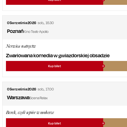
05
września
2026
sob.
,
16.30
Poznań
Kino Teatr Apollo
Nerwica natręctw
Zwariowana komedia w gwiazdorskiej obsadzie
Kup bilet
05
września
2026
sob.
,
17.00
Warszawa
Scena Relax
Berek, czyli upiór w moherze
Kup bilet