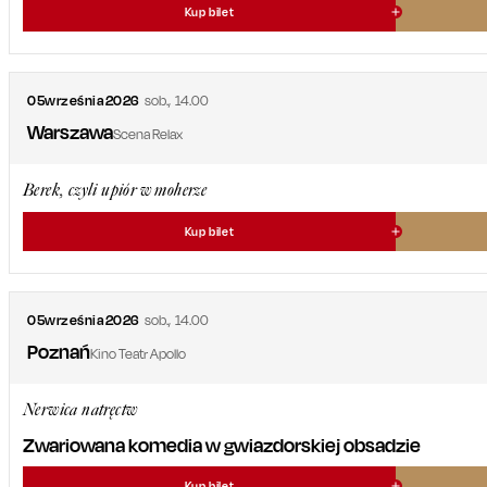
Kup bilet
05
września
2026
sob.
,
14.00
Warszawa
Scena Relax
Berek, czyli upiór w moherze
Kup bilet
05
września
2026
sob.
,
14.00
Poznań
Kino Teatr Apollo
Nerwica natręctw
Zwariowana komedia w gwiazdorskiej obsadzie
Kup bilet