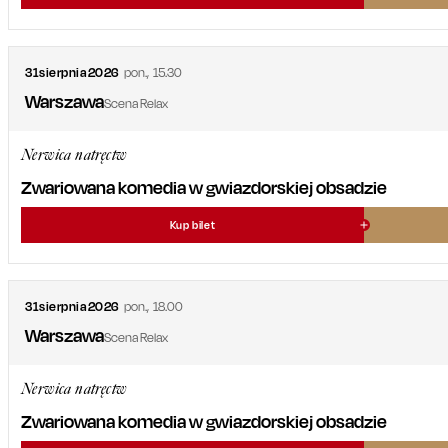
31
sierpnia
2026
pon.
,
15.30
Warszawa
Scena Relax
Nerwica natręctw
Zwariowana komedia w gwiazdorskiej obsadzie
Kup bilet
31
sierpnia
2026
pon.
,
18.00
Warszawa
Scena Relax
Nerwica natręctw
Zwariowana komedia w gwiazdorskiej obsadzie