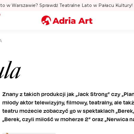
to w Warszawie? Sprawdź Teatralne Lato w Pałacu Kultury! 
Miasto
A
Kategoria
ula
Szukaj
Znany z takich produkcji jak „Jack Strong” czy „Pl
młody aktor telewizyjny, filmowy, teatralny, ale t
teatru możecie zobaczyć go w spektaklach „Berek, 
„Berek, czyli miłość w moherze 2” oraz „Nerwica n