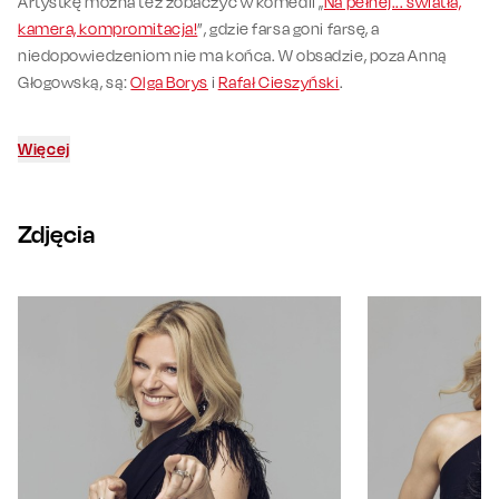
Artystkę można też zobaczyć w komedii „
Na pełnej... światła,
kamera, kompromitacja!
”, gdzie farsa goni farsę, a
niedopowiedzeniom nie ma końca. W obsadzie, poza Anną
Głogowską, są:
Olga Borys
i
Rafał Cieszyński
.
Więcej
Zdjęcia