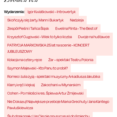
Wydarzenia:
Igor Kwiatkowski – Introwertyk
Skończyły się żarty. Mann i Bukartyk
Nadzieja
Zespół Pieśni i Tańca Śląsk
Ewelina Flinta - The Best of
Krzysztof Cugowski - Wiek to tylko liczba
Dwoje na huśtawce
PATRYCJA MARKOWSKA 25 lat na scenie - KONCERT
JUBILEUSZOWY
Kolacja na cztery ręce
Żar – spektakl Teatru Polonia
Szymon Majewski - Kto Panu to zrobił?
Romeo i Julia żyją - spektakl muzyczny Arkadiusza Jakubika
Kłam, kręć i klękaj
Zakochani w Młynarskim
Cohen - Po miłości kres. Śpiewa Artur Żmijewski
Nie Dokazuj! Największe przeboje Marka Grechuty i Jana Kantego
Pawluśkiewicza
Ślub doskonały: I że Cię nie opuszczę aż do śmiechu