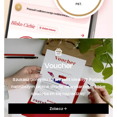
Voucher
Szukasz pomysłu na prezent idealny? Podaruj
najbliższym piękne chwile na wydarzeniu, które
spodoba im się najbardziej!
Zobacz