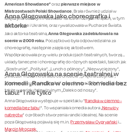
American Showdance”
oraz
pierwsze miejsce w
Mistrzostwach Polski Showdance
. Brała również udział w
Anna Głogowska jako choreografka i
Międzynarodowym Festiwalu Tańca w różnych krajach, w tym
aktorka
Rosji, Łotwie i Ukrainie, oraz rywalizowała w Pucharze Świata.
Jako aktorka teatralna,
Anna Głogowska zadebiutowała na
scenie w 2009 roku
. Początkowo była odpowiedzialna za
choreografię, następnie zajęła się aktostwem.
Współpracowała przy wielu produkcjach teatralnych, tworząc
układy taneczne i choreografię do różnych spektakli, takich jak
„Siostrunie”, „Polityka”, „Lunch o północy”, „Niezwyciężony”,
Anna Głogowska na scenie teatralnej w
„Wieczór Trzech Króli albo co chcecie”, „Piękna Lucynda”,
komedii „Randka w ciemno - komedia bez
„Siedem sekund wieczności” oraz „Sinatra 100+”. Pojawiła się
także w serialu telewizyjnym „Daleko od noszy”.
tabu!” i nie tylko
Anna Głogowska występuje w spektaklu "
Randka w ciemno -
komedia bez tabu
!". To wspaniała komedia autora „
Nerwicy
natręctw
” o próbach stworzenia randki idealnej. Na scenie
poza Głogowską pojawią się m.in.
Przemysław Cypryański
i
Marcin Mroczek
.