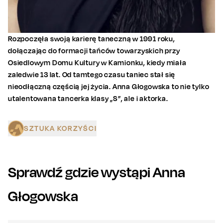
Rozpoczęła swoją karierę taneczną w 1991 roku,
dołączając do formacji tańców towarzyskich przy
Osiedlowym Domu Kultury w Kamionku, kiedy miała
zaledwie 13 lat. Od tamtego czasu taniec stał się
nieodłączną częścią jej życia. Anna Głogowska to nie tylko
utalentowana tancerka klasy „S”, ale i aktorka.
SZTUKA KORZYŚCI
Sprawdź gdzie wystąpi
Anna
Głogowska