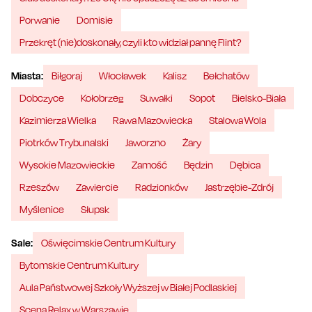
Porwanie
Domisie
Przekręt (nie)doskonały, czyli kto widział pannę Flint?
Miasta:
Biłgoraj
Włocławek
Kalisz
Bełchatów
Dobczyce
Kołobrzeg
Suwałki
Sopot
Bielsko-Biała
Kazimierza Wielka
Rawa Mazowiecka
Stalowa Wola
Piotrków Trybunalski
Jaworzno
Żary
Wysokie Mazowieckie
Zamość
Będzin
Dębica
Rzeszów
Zawiercie
Radzionków
Jastrzębie-Zdrój
Myślenice
Słupsk
Sale:
Oświęcimskie Centrum Kultury
Bytomskie Centrum Kultury
Aula Państwowej Szkoły Wyższej w Białej Podlaskiej
Scena Relax w Warszawie