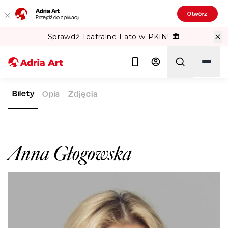
Adria Art
Otwórz
Przejdź do aplikacji
Sprawdź Teatralne Lato w PKiN! 🏛️
Bilety
Opis
Zdjęcia
ADRIA ART
ARTYŚCI
ANNA GŁOGOWSKA
Szukaj
Anna Głogowska