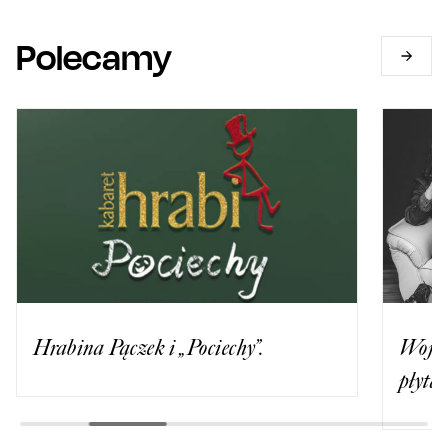
Polecamy
Hrabina Pączek i „Pociechy”.
Wojte
płytą 