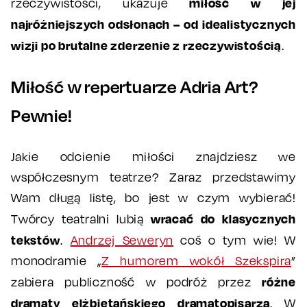
miłość w jej
rzeczywistości, ukazuje
najróżniejszych odsłonach – od idealistycznych
wizji po brutalne zderzenie z rzeczywistością
.
Miłość w repertuarze Adria Art?
Pewnie!
Jakie odcienie miłości znajdziesz we
współczesnym teatrze? Zaraz przedstawimy
Wam długą listę, bo jest w czym wybierać!
wracać do klasycznych
Twórcy teatralni lubią
tekstów
.
Andrzej Seweryn
coś o tym wie! W
monodramie „
Z humorem wokół Szekspira
”
różne
zabiera publiczność w podróż przez
dramaty elżbietańskiego dramatopisarza
. W