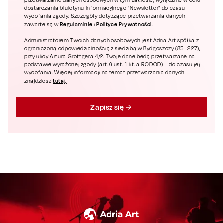
przetwarzanie danych osobowych w tym zakresie, wyłącznie w celu
dostarczania biuletynu informacyjnego "Newsletter" do czasu
wycofania zgody. Szczegóły dotyczące przetwarzania danych
Regulaminie
Polityce Prywatności
zawarte są w
i
.
Administratorem Twoich danych osobowych jest Adria Art spółka z
ograniczoną odpowiedzialnością z siedzibą w Bydgoszczy (85- 227),
przy ulicy Artura Grottgera 4/2. Twoje dane będą przetwarzane na
podstawie wyrażonej zgody (art. 6 ust. 1 lit. a RODOD) – do czasu jej
wycofania. Więcej informacji na temat przetwarzania danych
tutaj.
znajdziesz
Zapisz się