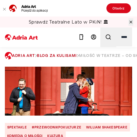
Adria Art
Otwórz
Przejdź do aplikacji
Sprawdź Teatralne Lato w PKiN! 🏛️
ADRIA ART
BLOG ZA KULISAMI
MIŁOŚĆ W TEATRZE – OD 
Szukaj
SPEKTAKLE
#PRZEWODNIKPOKULTURZE
WILLIAM SHAKESPEARE
KOMEDIA O MIŁOŚCI
KULTURA