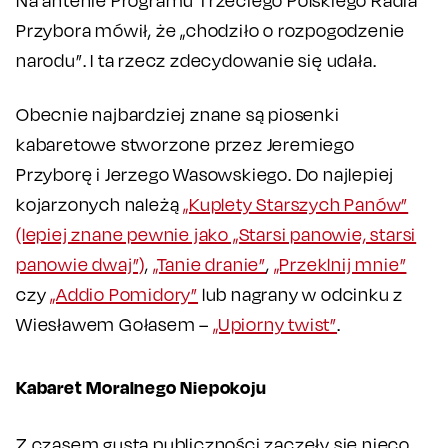
Na antenie Programu Trzeciego Polskiego Radia
Przybora mówił, że „chodziło o rozpogodzenie
narodu”. I ta rzecz zdecydowanie się udała.
Obecnie najbardziej znane są piosenki
kabaretowe stworzone przez Jeremiego
Przyborę i Jerzego Wasowskiego. Do najlepiej
kojarzonych należą
„Kuplety Starszych Panów”
(lepiej znane pewnie jako „Starsi panowie, starsi
panowie dwaj”)
,
„Tanie dranie”
,
„Przeklnij mnie”
czy
„Addio Pomidory”
lub nagrany w odcinku z
Wiesławem Gołasem –
„Upiorny twist”
.
Kabaret Moralnego Niepokoju
Z czasem gusta publiczności zaczęły się nieco