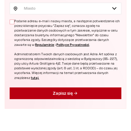
Miasto
Podanie adresu e-mail i nazwy miasta, a następnie potwierdzenie ich
przez kliknięcie przycisku "Zapisz się", oznacza zgodę na
przetwarzanie danych osobowych w tym zakresie, wyłącznie w celu
dostarczania biuletynu informacyjnego "Newsletter" do czasu
wycofania zgody. Szczegóły dotyczące przetwarzania danych
Regulaminie
Polityce Prywatności
zawarte są w
i
.
Administratorem Twoich danych osobowych jest Adria Art spółka z
ograniczoną odpowiedzialnością z siedzibą w Bydgoszczy (85- 227),
przy ulicy Artura Grottgera 4/2. Twoje dane będą przetwarzane na
podstawie wyrażonej zgody (art. 6 ust. 1 lit. a RODOD) – do czasu jej
wycofania. Więcej informacji na temat przetwarzania danych
tutaj.
znajdziesz
Zapisz się