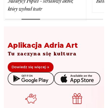
Baranovski - jakie były jego początki?
Krzys
scenie
Aplikacja Adria Art
Tu zaczyna się kultura
Dowiedz się więcej