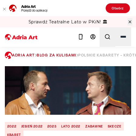
Adria Art
Otwórz
Przejdź do aplikacji
Gipsy Kings w TAURON Arena Kraków!
ADRIA ART
BLOG ZA KULISAMI
POLSKIE KABARETY - KRÓ
Szukaj
2022
JESIEŃ 2022
2023
LATO 2022
ZABAWNE
SKECZE
KBARET