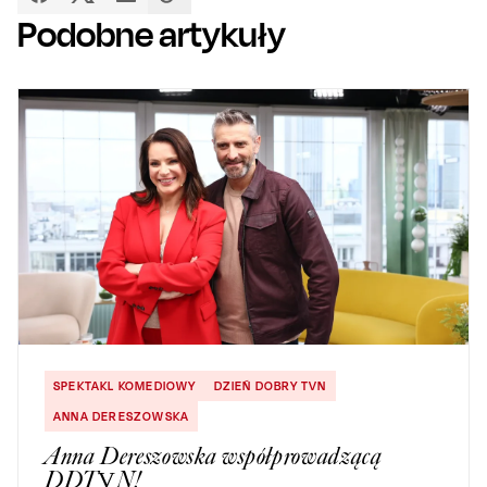
Podobne artykuły
SPEKTAKL KOMEDIOWY
DZIEŃ DOBRY TVN
ANNA DERESZOWSKA
Anna Dereszowska współprowadzącą
DDTVN!