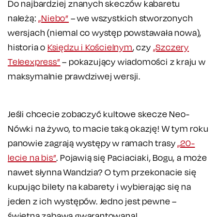
Do najbardziej znanych skeczów kabaretu
należą:
„Niebo”
– we wszystkich stworzonych
wersjach (niemal co występ powstawała nowa),
historia o
Księdzu i Kościelnym
, czy
„Szczery
Teleexpress”
– pokazujący wiadomości z kraju w
maksymalnie prawdziwej wersji.
Jeśli chcecie zobaczyć kultowe skecze Neo-
Nówki na żywo, to macie taką okazję! W tym roku
panowie zagrają występy w ramach trasy
„20-
lecie na bis”
. Pojawią się Paciaciaki, Bogu, a może
nawet słynna Wandzia? O tym przekonacie się
kupując bilety na kabarety i wybierając się na
jeden z ich występów. Jedno jest pewne –
świetna zabawa gwarantowana!