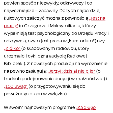
pewien sposób niezwykły, odkrywczy i co
najważniejsze – zabawny. Do tych najbardziej
kultowych zaliczyć można z pewnością
„Test na
pracę”
(o Grzegorzu i Maksymilianie, którzy
wypełniają test psychologiczny do Urzędu Pracy i
odkrywają, czym jest praca w „kuratorium”) czy
„Ziółko”
(o skacowanym radiowcu, który
urozmaicił cykliczną audycję Radiowej
Biblioteki). Z nowszych produkcji na wyróżnienie
na pewno zasługują:
„Jerzyk dzisiaj nie pije”
(o
trudach podejmowania decyzji w małżeństwie) i
„100 uwag”
(o przygotowywaniu się do
poważnego etapu w związku).
W swoim najnowszym programie
„Za długo