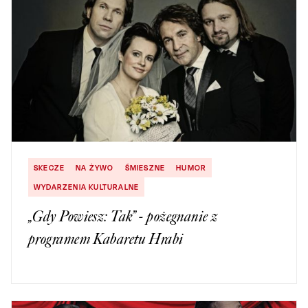
SKECZE
NA ŻYWO
ŚMIESZNE
HUMOR
WYDARZENIA KULTURALNE
„Gdy Powiesz: Tak” - pożegnanie z
programem Kabaretu Hrabi