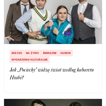
SKECZE
NA ŻYWO
ŚMIESZNE
HUMOR
WYDARZENIA KULTURALNE
Jak „Pociechy” widzą świat według kabaretu
Hrabi?