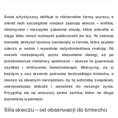
Świat artystyczny obfituje w różnorodne formy wyrazu, a
wśród nich szczególne miejsce zajmują skecze – krótkie,
intensywne i niezwykle zabawne etiudy, które potrafią w
ciągu kilku minut rozbawić publiczność do łez. To esencja
komedii, destylat humoru zamknięty w formie, która szybko
uderza w sedno i wywołuje natychmiastową reakcję. Od
scenek rodzajowych, przez absurdalne dialogi, aż po
prześmiewcze miniatury społeczne – skecze to gwarancja
szybkiej i efektywnej śmiechoterapii. Wierzymy, że w
każdym z nas drzemie potrzeba beztroskiego śmiechu, a
skecze są idealnym narzędziem, by tę potrzebę zaspokoić,
wprowadzając lekkość i wesołość do naszego życia.
Przygotuj się na wieczory pełne żartów, które na długo
pozostaną w pamięci.
Siła skeczu – od obserwacji do śmiechu