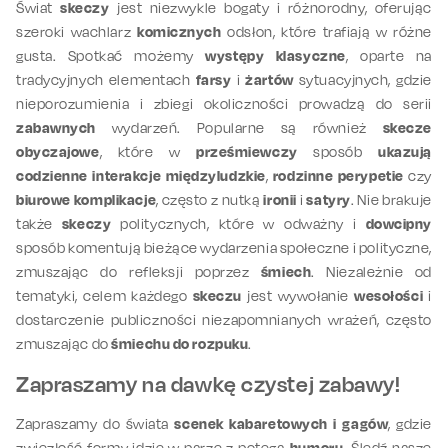
Świat
skeczy
jest niezwykle bogaty i różnorodny, oferując
szeroki wachlarz
komicznych
odsłon, które trafiają w różne
gusta. Spotkać możemy
występy klasyczne
, oparte na
tradycyjnych elementach
farsy
i
żartów
sytuacyjnych, gdzie
nieporozumienia i zbiegi okoliczności prowadzą do serii
zabawnych
wydarzeń. Popularne są również
skecze
obyczajowe
, które w
prześmiewczy
sposób
ukazują
codzienne interakcje międzyludzkie
,
rodzinne perypetie
czy
biurowe komplikacje
, często z nutką
ironii
i
satyry
. Nie brakuje
także
skeczy
politycznych, które w odważny i
dowcipny
sposób komentują bieżące wydarzenia społeczne i polityczne,
zmuszając do refleksji poprzez
śmiech
. Niezależnie od
tematyki, celem każdego
skeczu
jest wywołanie
wesołości
i
dostarczenie publiczności niezapomnianych wrażeń, często
zmuszając do
śmiechu do rozpuku
.
Zapraszamy na dawkę czystej zabawy!
Zapraszamy do świata
scenek kabaretowych i gagów
, gdzie
zwięzłość formy idzie w parze z potęgą
humoru
. Śledź nasze