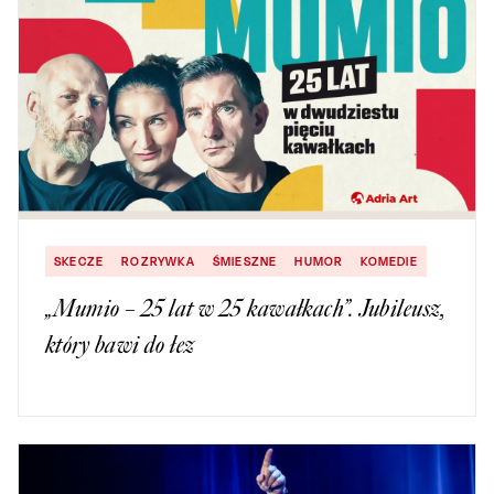
SKECZE
ROZRYWKA
ŚMIESZNE
HUMOR
KOMEDIE
„Mumio – 25 lat w 25 kawałkach”. Jubileusz,
który bawi do łez