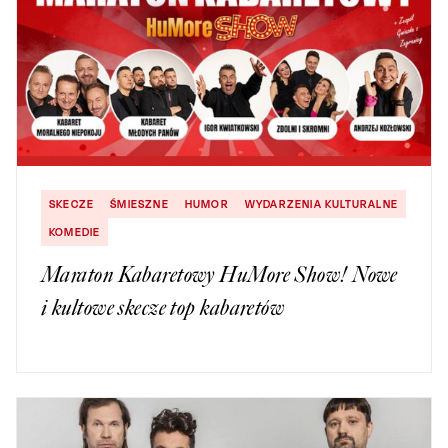
SKECZE
ŚMIESZNE
HUMOR
WYDARZENIA KULTURALNE
KOMEDIE
Maraton Kabaretowy HuMore Show! Nowe
i kultowe skecze top kabaretów