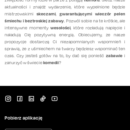
aktualności i znajdź wydarzenie, które wypełnione będzie
mistrzowskimi
skeczami
,
gwarantującymi wieczór pełen
śmiechu i beztroskiej zabawy
. Pozwól sobie na te krótkie, ale
intensywne momenty
wesołości
, które rozładują napięcie i
naładują Cię pozytywną energią. Obiecujemy, że nasze
propozycje dostarczą Ci niezapomnianych wspomnień i
sprawią, że z uśmiechem na twarzy będziesz wspominać ten
czas. Czy jesteś gotów na to, by dać się ponieść
zabawie
i
zanurzyć w świecie
komedii
?
Pobierz aplikację