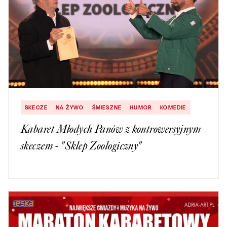
SKECZE
NA ŻYWO
ŚMIESZNE
HUMOR
KOMEDIE
Kabaret Młodych Panów z kontrowersyjnym
skeczem - "Sklep Zoologiczny"