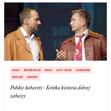
2022
JESIEŃ 2022
2023
LATO 2022
ZABAWNE
SKECZE
KBARET
Polskie kabarety - Krótka historia dobrej
zabawy