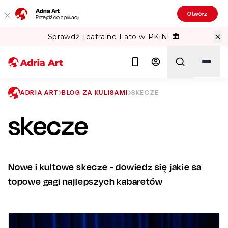
Adria Art
Otwórz
Przejdź do aplikacji
Sprawdź Teatralne Lato w PKiN! 🏛️
ADRIA ART
BLOG ZA KULISAMI
SKECZE
skecze
Szukaj
Nowe i kultowe skecze - dowiedz się jakie sa
topowe gagi najlepszych kabaretów