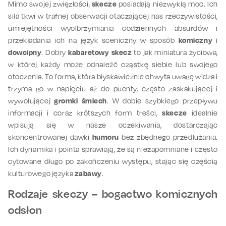
Mimo swojej zwięzłości,
skecze
posiadają niezwykłą moc. Ich
siła tkwi w trafnej obserwacji otaczającej nas rzeczywistości,
umiejętności wyolbrzymiania codziennych absurdów i
przekładania ich na język sceniczny w sposób
komiczny
i
dowcipny
. Dobry
kabaretowy skecz
to jak miniatura życiowa,
w której każdy może odnaleźć cząstkę siebie lub swojego
otoczenia. To forma, która błyskawicznie chwyta uwagę widza i
trzyma go w napięciu aż do puenty, często zaskakującej i
wywołującej
gromki śmiech
. W dobie szybkiego przepływu
informacji i coraz krótszych form treści,
skecze
idealnie
wpisują się w nasze oczekiwania, dostarczając
skoncentrowanej dawki
humoru
bez zbędnego przedłużania.
Ich dynamika i pointa sprawiają, że są niezapomniane i często
cytowane długo po zakończeniu występu, stając się częścią
kulturowego języka
zabawy
.
Rodzaje skeczy – bogactwo komicznych
odsłon