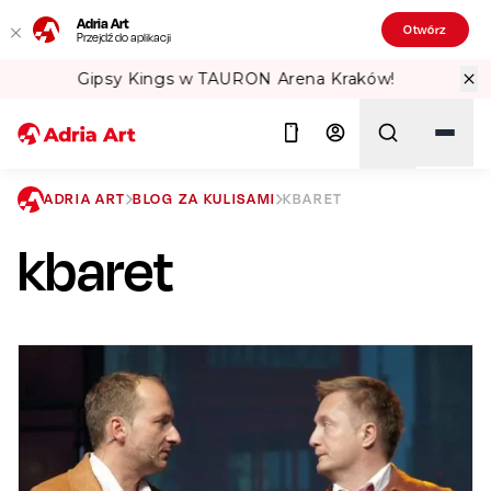
Adria Art
Otwórz
Przejdź do aplikacji
w!
Sprawdź Teatralne Lato w PKiN! 🏛️
ADRIA ART
BLOG ZA KULISAMI
KBARET
kbaret
Szukaj