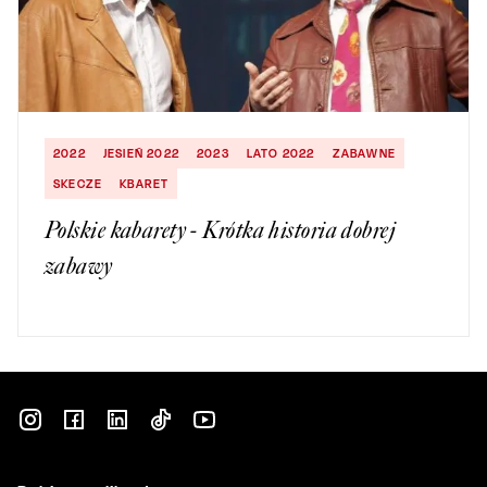
2022
JESIEŃ 2022
2023
LATO 2022
ZABAWNE
SKECZE
KBARET
Polskie kabarety - Krótka historia dobrej
zabawy