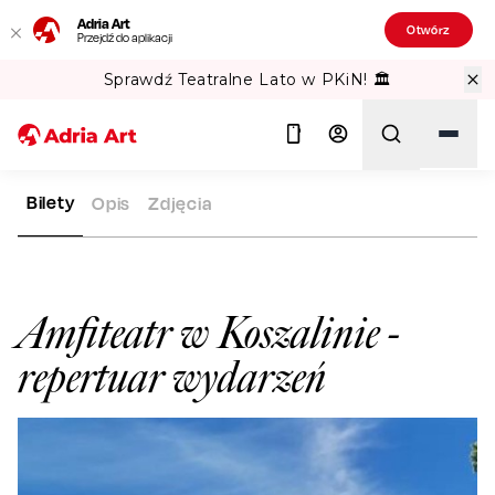
Adria Art
Otwórz
Przejdź do aplikacji
Sprawdź Teatralne Lato w PKiN! 🏛️
Bilety
Opis
Zdjęcia
ADRIA ART
SALE WIDOWISKOWE
AMFITEATR W KOSZALINI
Szukaj
Amfiteatr w Koszalinie
-
repertuar wydarzeń