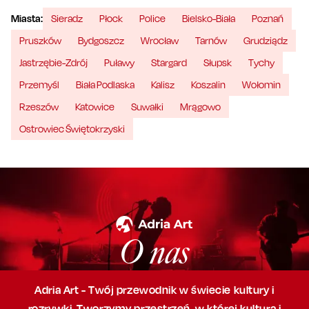
Miasta:
Sieradz
Płock
Police
Bielsko-Biała
Poznań
Pruszków
Bydgoszcz
Wrocław
Tarnów
Grudziądz
Jastrzębie-Zdrój
Puławy
Stargard
Słupsk
Tychy
Przemyśl
Biała Podlaska
Kalisz
Koszalin
Wołomin
Rzeszów
Katowice
Suwałki
Mrągowo
Ostrowiec Świętokrzyski
O nas
Adria Art - Twój przewodnik w świecie kultury i
rozrywki. Tworzymy przestrzeń,
w której
kultura i