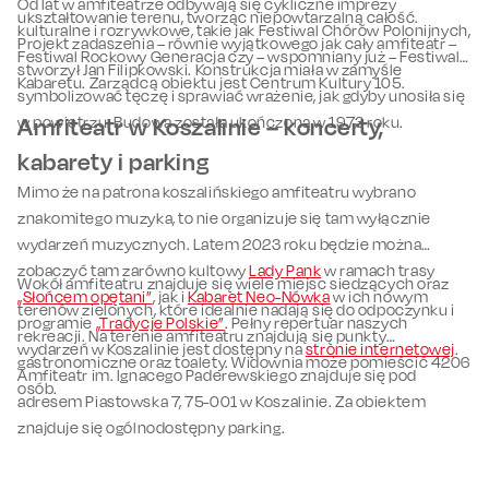
Od lat w amfiteatrze odbywają się cykliczne imprezy
ukształtowanie terenu, tworząc niepowtarzalną całość.
kulturalne i rozrywkowe, takie jak Festiwal Chórów Polonijnych,
Projekt zadaszenia – równie wyjątkowego jak cały amfiteatr –
Festiwal Rockowy Generacja czy – wspomniany już – Festiwal
stworzył Jan Filipkowski. Konstrukcja miała w zamyśle
Kabaretu. Zarządcą obiektu jest Centrum Kultury 105.
symbolizować tęczę i sprawiać wrażenie, jak gdyby unosiła się
w powietrzu. Budowa została ukończona w 1973 roku.
Amfiteatr w Koszalinie – koncerty,
kabarety i parking
Mimo że na patrona koszalińskiego amfiteatru wybrano
znakomitego muzyka, to nie organizuje się tam wyłącznie
wydarzeń muzycznych. Latem 2023 roku będzie można
zobaczyć tam zarówno kultowy
Lady Pank
w ramach trasy
Wokół amfiteatru znajduje się wiele miejsc siedzących oraz
„Słońcem opętani”
, jak i
Kabaret Neo-Nówka
w ich nowym
terenów zielonych, które idealnie nadają się do odpoczynku i
programie
„Tradycje Polskie”
. Pełny repertuar naszych
rekreacji. Na terenie amfiteatru znajdują się punkty
wydarzeń w Koszalinie jest dostępny na
stronie internetowej
.
gastronomiczne oraz toalety. Widownia może pomieścić 4206
Amfiteatr im. Ignacego Paderewskiego znajduje się pod
osób.
adresem Piastowska 7, 75-001 w Koszalinie. Za obiektem
znajduje się ogólnodostępny parking.