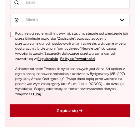
Miasto
Podanie adresu e-mail i nazwy miasta, a następnie potwierdzenie ich
przez kliknięcie przycisku "Zapisz się", oznacza zgodę na
przetwarzanie danych osobowych w tym zakresie, wyłącznie w celu
dostarczania biuletynu informacyjnego "Newsletter" do czasu
wycofania zgody. Szczegóły dotyczące przetwarzania danych
Regulaminie
Polityce Prywatności
zawarte są w
i
.
Administratorem Twoich danych osobowych jest Adria Art spółka z
ograniczoną odpowiedzialnością z siedzibą w Bydgoszczy (85- 227),
przy ulicy Artura Grottgera 4/2. Twoje dane będą przetwarzane na
podstawie wyrażonej zgody (art. 6 ust. 1 lit. a RODOD) – do czasu jej
wycofania. Więcej informacji na temat przetwarzania danych
tutaj.
znajdziesz
Zapisz się