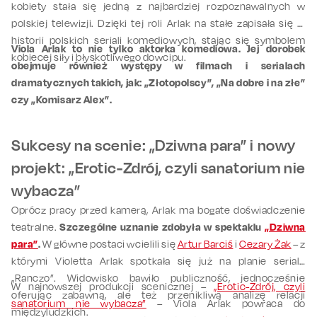
kobiety stała się jedną z najbardziej rozpoznawalnych w
polskiej telewizji. Dzięki tej roli Arlak na stałe zapisała się w
historii polskich seriali komediowych, stając się symbolem
Viola Arlak to nie tylko aktorka komediowa.
Jej dorobek
kobiecej siły i błyskotliwego dowcipu.
obejmuje również występy w filmach i serialach
dramatycznych takich, jak: „Złotopolscy”, „Na dobre i na złe”
czy „Komisarz Alex”.
Sukcesy na scenie: „Dziwna para” i nowy
projekt: „Erotic-Zdrój, czyli sanatorium nie
wybacza”
Oprócz pracy przed kamerą, Arlak ma bogate doświadczenie
teatralne.
Szczególne uznanie zdobyła w spektaklu
„Dziwna
para”
.
W główne postaci wcielili się
Artur Barciś
i
Cezary Żak
– z
którymi Violetta Arlak spotkała się już na planie serialu
„Ranczo”. Widowisko bawiło publiczność, jednocześnie
W najnowszej produkcji scenicznej –
„Erotic-Zdrój, czyli
oferując zabawną, ale też przenikliwą analizę relacji
sanatorium nie wybacza”
– Viola Arlak powraca do
międzyludzkich.