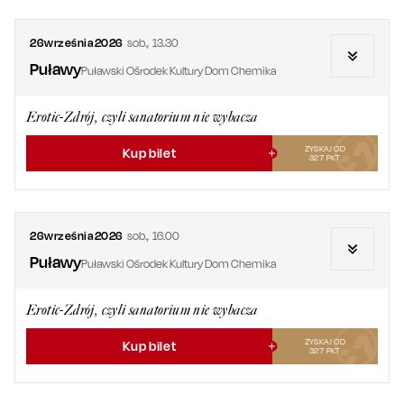
26
września
2026
sob.
,
13.30
Puławy
Puławski Ośrodek Kultury Dom Chemika
Erotic-Zdrój, czyli sanatorium nie wybacza
ZYSKAJ OD
Kup bilet
327
PKT
26
września
2026
sob.
,
16.00
Puławy
Puławski Ośrodek Kultury Dom Chemika
Erotic-Zdrój, czyli sanatorium nie wybacza
ZYSKAJ OD
Kup bilet
327
PKT