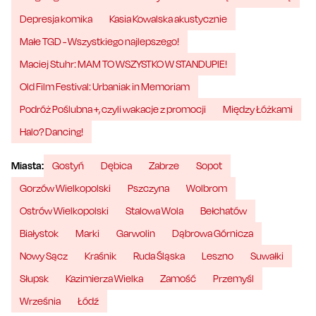
Depresja komika
Kasia Kowalska akustycznie
Małe TGD - Wszystkiego najlepszego!
Maciej Stuhr: MAM TO WSZYSTKO W STANDUPIE!
Old Film Festival: Urbaniak in Memoriam
Podróż Poślubna +, czyli wakacje z promocji
Między Łóżkami
Halo? Dancing!
Miasta:
Gostyń
Dębica
Zabrze
Sopot
Gorzów Wielkopolski
Pszczyna
Wolbrom
Ostrów Wielkopolski
Stalowa Wola
Bełchatów
Białystok
Marki
Garwolin
Dąbrowa Górnicza
Nowy Sącz
Kraśnik
Ruda Śląska
Leszno
Suwałki
Słupsk
Kazimierza Wielka
Zamość
Przemyśl
Września
Łódź