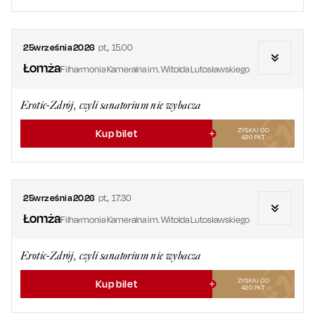
25
września
2026
pt.
,
15.00
Łomża
Filharmonia Kameralna im. Witolda Lutosławskiego
Erotic-Zdrój, czyli sanatorium nie wybacza
ZYSKAJ OD
Kup bilet
420
PKT
25
września
2026
pt.
,
17.30
Łomża
Filharmonia Kameralna im. Witolda Lutosławskiego
Erotic-Zdrój, czyli sanatorium nie wybacza
ZYSKAJ OD
Kup bilet
420
PKT