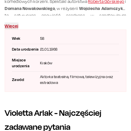
komediowych korzeni. Spektakl autorstwa
Roberta Górskiego
i
Domana Nowakowskiego
, w reżyserii
Wojciecha Adamczyka
,
to satyryczna opowieść osadzona w sanatoryjnym
mikroświecie, gdzie kuracjusze, zamiast wypoczywać, wikłają
Więcej
się w uczuciowe intrygi. Na scenie towarzyszą jej m.in.
Beata
Olga Kowalska
,
Bogdan Kalus
,
Piotr Ligienza
i
Emilia Komarnicka-
Wiek
58
Klynstra
.
Data urodzenia
21.01.1968
Miejsce
Kraków
urodzenia
Aktorka teatralna, filmowa, telewizyjna oraz
Zawód
estradowa
Violetta Arlak
- Najczęściej
zadawane pytania