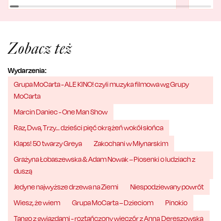
Zobacz też
Wydarzenia:
Grupa MoCarta - ALE KINO! czyli muzyka filmowa wg Grupy
MoCarta
Marcin Daniec - One Man Show
Raz, Dwa, Trzy… dzieści pięć okrążeń wokół słońca
Klaps! 50 twarzy Greya
Zakochani w Młynarskim
Grażyna Łobaszewska & Adam Nowak – Piosenki o ludziach z
duszą
Jedyne najwyższe drzewa na Ziemi
Niespodziewany powrót
Wiesz, że wiem
Grupa MoCarta – Dzieciom
Pinokio
Tango z gwiazdami - roztańczony wieczór z Anną Dereszowską