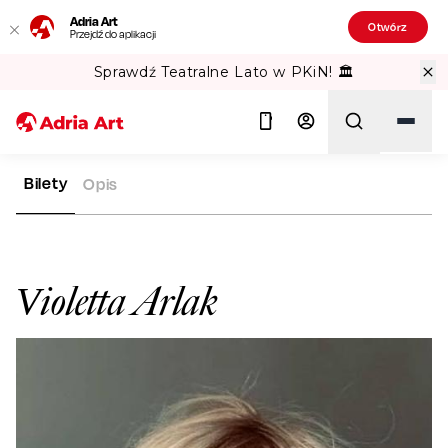
Adria Art
Otwórz
Przejdź do aplikacji
Sprawdź Teatralne Lato w PKiN! 🏛️
Bilety
Opis
ADRIA ART
ARTYŚCI
VIOLETTA ARLAK
Szukaj
Violetta Arlak