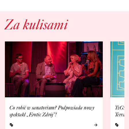
Za kulisami
Co robić w sanatorium? Podpowiada nowy
TzG: E
spektakl „Erotic Zdrój”!
Terraz