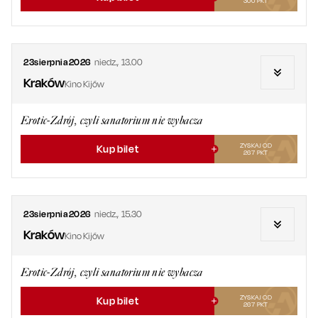
300
PKT
23
sierpnia
2026
niedz.
,
13.00
Kraków
Kino Kijów
Erotic-Zdrój, czyli sanatorium nie wybacza
ZYSKAJ OD
Kup bilet
267
PKT
23
sierpnia
2026
niedz.
,
15.30
Kraków
Kino Kijów
Erotic-Zdrój, czyli sanatorium nie wybacza
ZYSKAJ OD
Kup bilet
267
PKT