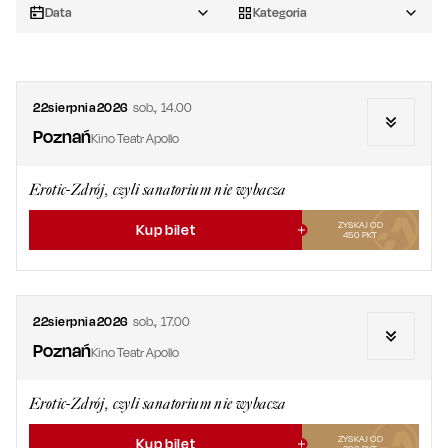
Data
Kategoria
22
sierpnia
2026
sob.
,
14.00
Poznań
Kino Teatr Apollo
Erotic-Zdrój, czyli sanatorium nie wybacza
ZYSKAJ OD
Kup bilet
450
PKT
22
sierpnia
2026
sob.
,
17.00
Poznań
Kino Teatr Apollo
Erotic-Zdrój, czyli sanatorium nie wybacza
ZYSKAJ OD
Kup bilet