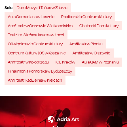
Sale:
Dom Muzyki i Tańca w Zabrzu
Aula Comeniana w Lesznie
Raciborskie Centrum Kultury
Amfiteatr w Gorzowie Wielkopolskim
Chełmski Dom Kultury
Teatr im. Stefana Jaracza w Łodzi
Oświęcimskie Centrum Kultury
Amfiteatr w Płocku
Centrum Kultury 105 w Koszalinie
Amfiteatr w Olsztynie
Amfiteatr w Kołobrzegu
ICE Kraków
Aula UAM w Poznaniu
Filharmonia Pomorska w Bydgoszczy
Amfiteatr Kadzielnia w Kielcach