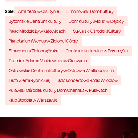
Sale:
Amfiteatr w Olsztynie
Limanowski Dom Kultury
Bytomskie Centrum Kultury
Dom Kultury „Mors” w Dębicy
Pałac Młodzieży w Katowicach
Suwalski Ośrodek Kultury
Planetarium Wenus w Zielonej Górze
Filharmonia Zielonogórska
Centrum Kulturalne w Przemyślu
Teatr im. Adama Mickiewicza w Cieszynie
Ostrowskie Centrum Kultury w Ostrowie Wielkopolskim
Teatr Ziemi Rybnickiej
Sala koncertowa Radia Wrocław
Puławski Ośrodek Kultury Dom Chemika w Puławach
Klub Stodoła w Warszawie