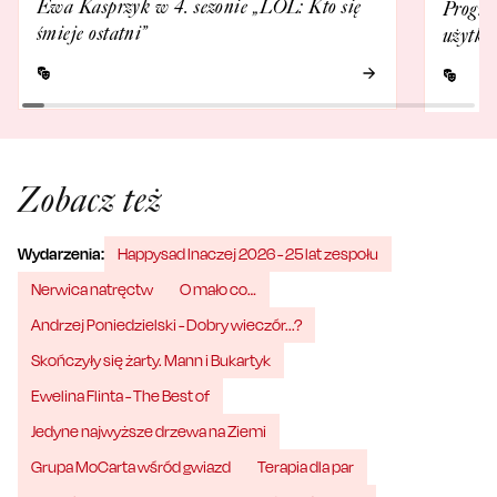
Ewa Kasprzyk w 4. sezonie „LOL: Kto się
Progra
śmieje ostatni”
użytko
Zobacz też
Wydarzenia:
Happysad Inaczej 2026 - 25 lat zespołu
Nerwica natręctw
O mało co…
Andrzej Poniedzielski - Dobry wieczór...?
Skończyły się żarty. Mann i Bukartyk
Ewelina Flinta - The Best of
Jedyne najwyższe drzewa na Ziemi
Grupa MoCarta wśród gwiazd
Terapia dla par