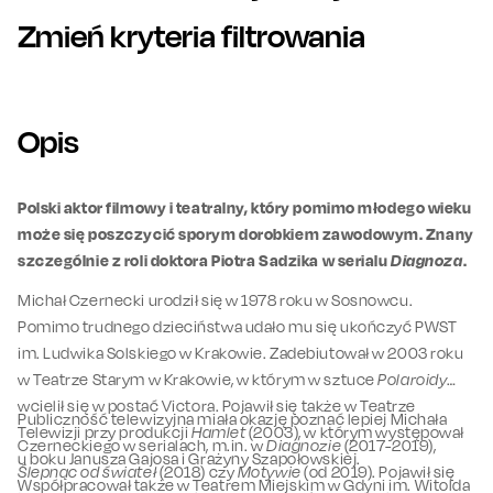
Zmień kryteria filtrowania
Opis
Polski aktor filmowy i teatralny, który pomimo młodego wieku
może się poszczycić sporym dorobkiem zawodowym. Znany
szczególnie z roli doktora Piotra Sadzika w serialu
Diagnoza
.
Michał Czernecki urodził się w 1978 roku w Sosnowcu.
Pomimo trudnego dzieciństwa udało mu się ukończyć PWST
im. Ludwika Solskiego w Krakowie. Zadebiutował w 2003 roku
w Teatrze Starym w Krakowie, w którym w sztuce
Polaroidy
wcielił się w postać Victora. Pojawił się także w Teatrze
Publiczność telewizyjna miała okazję poznać lepiej Michała
Telewizji przy produkcji
Hamlet
(2003), w którym występował
Czerneckiego w serialach, m.in. w
Diagnozie
(2017-2019),
u boku Janusza Gajosa i Grażyny Szapołowskiej.
Ślepnąc od świateł
(2018) czy
Motywie
(od 2019). Pojawił się
Współpracował także w Teatrem Miejskim w Gdyni im. Witolda