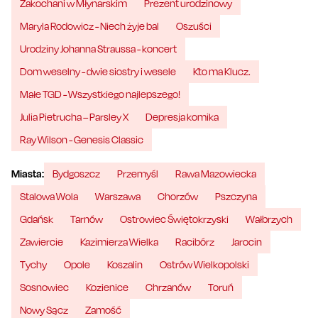
Zakochani w Młynarskim
Prezent urodzinowy
Maryla Rodowicz - Niech żyje bal
Oszuści
Urodziny Johanna Straussa - koncert
Dom weselny - dwie siostry i wesele
Kto ma Klucz.
Małe TGD - Wszystkiego najlepszego!
Julia Pietrucha – Parsley X
Depresja komika
Ray Wilson - Genesis Classic
Miasta:
Bydgoszcz
Przemyśl
Rawa Mazowiecka
Stalowa Wola
Warszawa
Chorzów
Pszczyna
Gdańsk
Tarnów
Ostrowiec Świętokrzyski
Wałbrzych
Zawiercie
Kazimierza Wielka
Racibórz
Jarocin
Tychy
Opole
Koszalin
Ostrów Wielkopolski
Sosnowiec
Kozienice
Chrzanów
Toruń
Nowy Sącz
Zamość