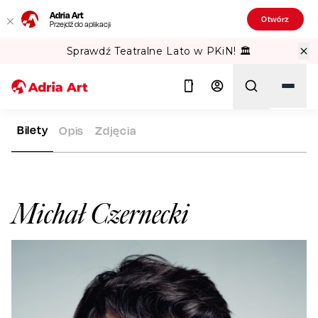
Adria Art
Otwórz
Przejdź do aplikacji
Sprawdź Teatralne Lato w PKiN! 🏛️
Bilety
Opis
Zdjęcia
ADRIA ART
ARTYŚCI
MICHAŁ CZERNECKI
Szukaj
Michał Czernecki