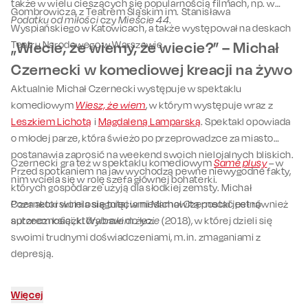
także w wielu cieszących się popularnością filmach, np. w
Gombrowicza, z Teatrem Śląskim im. Stanisława
Podatku od miłości
czy
Mieście 44
.
Wyspiańskiego w Katowicach, a także występował na deskach
Teatru Narodowego w Warszawie.
„Wiecie, że wiemy, że wiecie?” – Michał
Czernecki w komediowej kreacji na żywo
Aktualnie Michał Czernecki występuje w spektaklu
komediowym
Wiesz, że wiem
, w którym występuje wraz z
Leszkiem Lichotą
i
Magdaleną Lamparską
. Spektakl opowiada
o młodej parze, która świeżo po przeprowadzce za miasto
postanawia zaprosić na weekend swoich nielojalnych bliskich.
Czernecki gra też w spektaklu komediowym
Same plusy
– w
Przed spotkaniem na jaw wychodzą pewne niewygodne fakty,
nim wciela się w rolę szefa głównej bohaterki.
których gospodarze użyją dla słodkiej zemsty. Michał
Czernecki wciela się tutaj w niesamowitą postać pełną
Poza aktorskimi osiągnięciami Michał Czernecki jest również
sprzeczności, która bawi do łez.
autorem książki
Wybrałem życie
(2018), w której dzieli się
swoimi trudnymi doświadczeniami, m.in. zmaganiami z
depresją.
Więcej