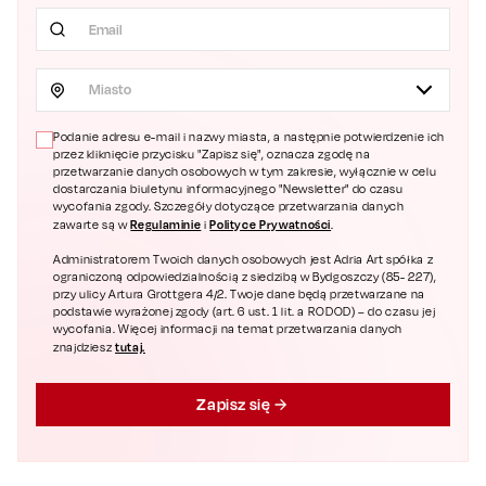
Miasto
Podanie adresu e-mail i nazwy miasta, a następnie potwierdzenie ich
przez kliknięcie przycisku "Zapisz się", oznacza zgodę na
przetwarzanie danych osobowych w tym zakresie, wyłącznie w celu
dostarczania biuletynu informacyjnego "Newsletter" do czasu
wycofania zgody. Szczegóły dotyczące przetwarzania danych
Regulaminie
Polityce Prywatności
zawarte są w
i
.
Administratorem Twoich danych osobowych jest Adria Art spółka z
ograniczoną odpowiedzialnością z siedzibą w Bydgoszczy (85- 227),
przy ulicy Artura Grottgera 4/2. Twoje dane będą przetwarzane na
podstawie wyrażonej zgody (art. 6 ust. 1 lit. a RODOD) – do czasu jej
wycofania. Więcej informacji na temat przetwarzania danych
tutaj.
znajdziesz
Zapisz się