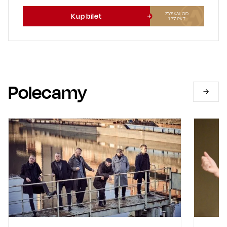
ZYSKAJ OD
Kup bilet
177
PKT
Polecamy