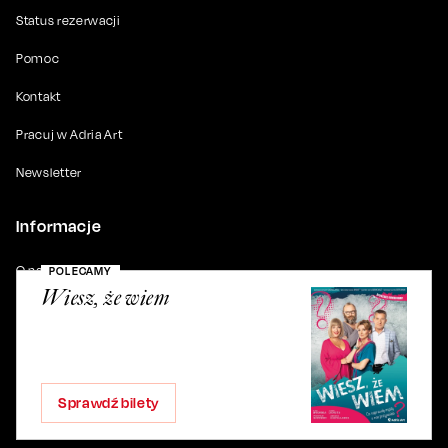
Pomoc
Kontakt
Pracuj w Adria Art
Newsletter
Informacje
O nas
POLECAMY
Dla mediów
Wiesz, że wiem
Do pobrania
Partnerzy
Polityka prywatności
Sprawdź bilety
Ustawienia prywatności