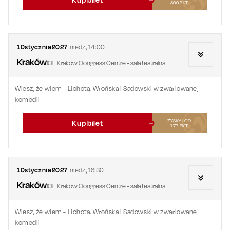
390
PKT
10
stycznia
2027
niedz.
,
14:00
Kraków
ICE Kraków Congress Centre - sala teatralna
Wiesz, że wiem - Lichota, Wrońska i Sadowski w zwariowanej
komedii
ZYSKAJ OD
Kup bilet
177
PKT
10
stycznia
2027
niedz.
,
16:30
Kraków
ICE Kraków Congress Centre - sala teatralna
Wiesz, że wiem - Lichota, Wrońska i Sadowski w zwariowanej
komedii