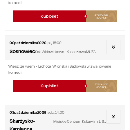
komedii
ZYSKAJ OD
Kup bilet
300
PKT
02
października
2026
pt.
,
18:00
Sosnowiec
Sala Widowiskowo - Koncertowa MUZA
Wiesz, że wiem - Lichota, Wrońska i Sadowski w zwariowanej
komedii
ZYSKAJ OD
Kup bilet
300
PKT
03
października
2026
sob.
,
14:00
Skarżysko-
Miejskie Centrum Kultury im. L. Staffa
Kamienna