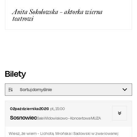
Anita Sokołowska – aktorka wierna
teatrowi
Bilety
Sortuj domyślnie
02
października
2026
pt.
,
15:00
Sosnowiec
Sala Widowiskowo - Koncertowa MUZA
Wiesz, że wiem - Lichota, Wrońska i Sadowski w zwariowanej