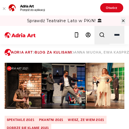
Adria Art
Otwórz
Przejdź do aplikacji
Gipsy Kings w TAURON Arena Kraków!
ADRIA ART
BLOG ZA KULISAMI
ANNA MUCHA, EWA KASPRZ
Szukaj
SPEKTAKLE 2021
PIKANTNI 2021
WIESZ, ZE WIEM 2021
DOBRZE SIE KLAMIE 2021