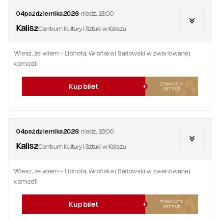
04
października
2026
niedz.
,
13:00
Kalisz
Centrum Kultury i Sztuki w Kaliszu
Wiesz, że wiem - Lichota, Wrońska i Sadowski w zwariowanej
komedii
ZYSKAJ OD
Kup bilet
297
PKT
04
października
2026
niedz.
,
16:00
Kalisz
Centrum Kultury i Sztuki w Kaliszu
Wiesz, że wiem - Lichota, Wrońska i Sadowski w zwariowanej
komedii
ZYSKAJ OD
Kup bilet
297
PKT