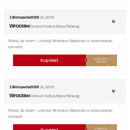
13
listopada
2026
pt.
,
16:00
Wrocław
Centrum Kultury Nowy Pafawag
Wiesz, że wiem - Lichota, Wrońska i Sadowski w zwariowanej
komedii
ZYSKAJ OD
Kup bilet
390
PKT
13
listopada
2026
pt.
,
19:00
Wrocław
Centrum Kultury Nowy Pafawag
Wiesz, że wiem - Lichota, Wrońska i Sadowski w zwariowanej
komedii
ZYSKAJ OD
Kup bilet