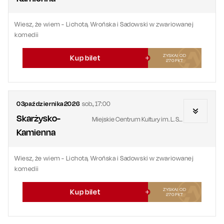
Wiesz, że wiem - Lichota, Wrońska i Sadowski w zwariowanej
komedii
ZYSKAJ OD
Kup bilet
270
PKT
03
października
2026
sob.
,
17:00
Skarżysko-
Miejskie Centrum Kultury im. L. Staffa
Kamienna
Wiesz, że wiem - Lichota, Wrońska i Sadowski w zwariowanej
komedii
ZYSKAJ OD
Kup bilet
270
PKT