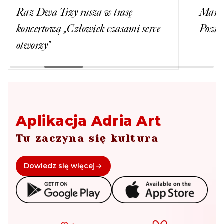
Marta Wierzbicka kończy 30 lat.
Jerzy 
Poznaj jej biografię!
kina 
Aplikacja Adria Art
Tu zaczyna się kultura
Dowiedz się więcej