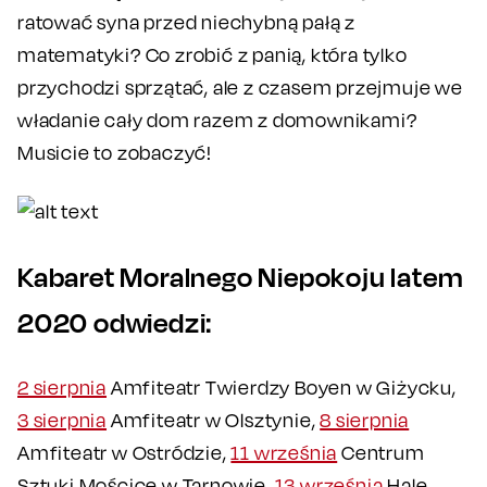
ratować syna przed niechybną pałą z
matematyki? Co zrobić z panią, która tylko
przychodzi sprzątać, ale z czasem przejmuje we
władanie cały dom razem z domownikami?
Musicie to zobaczyć!
Kabaret Moralnego Niepokoju latem
2020 odwiedzi:
2 sierpnia
Amfiteatr Twierdzy Boyen w Giżycku,
3 sierpnia
Amfiteatr w Olsztynie,
8 sierpnia
Amfiteatr w Ostródzie,
11 września
Centrum
Sztuki Mościce w Tarnowie,
13 września
Halę