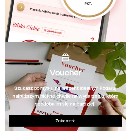
Voucher
Szukasz pomysłu na prezent idealny? Podaruj
najbliższym piękne chwile na wydarzeniu, które
spodoba im się najbardziej!
Zobacz