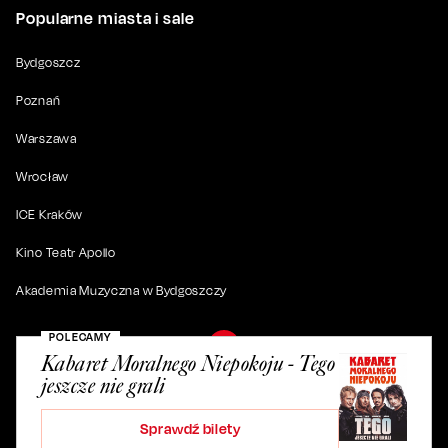
Popularne miasta i sale
Bydgoszcz
Poznań
Warszawa
Wrocław
ICE Kraków
Kino Teatr Apollo
Akademia Muzyczna w Bydgoszczy
POLECAMY
Kabaret Moralnego Niepokoju - Tego
jeszcze nie grali
© 2019-
2026
. Wszystkie prawa zastrzeżone.
Sprawdź bilety
ul. Artura Grottgera 4/2, 85-227 Bydgoszcz