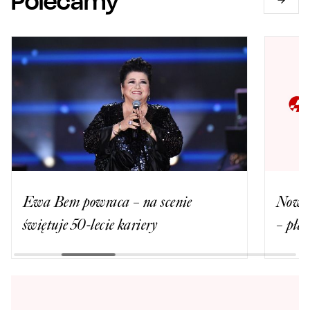
Polecamy
Ewa Bem powraca – na scenie
Nowa 
świętuje 50-lecie kariery
– płat