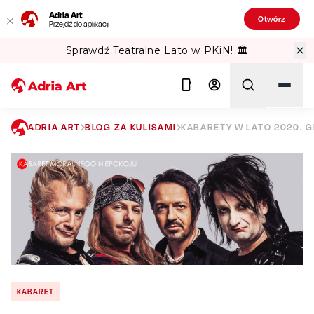
Adria Art
Otwórz
Przejdź do aplikacji
Sprawdź Teatralne Lato w PKiN! 🏛️
ADRIA ART
BLOG ZA KULISAMI
KABARETY W LATO 2020. G
Szukaj
KABARET