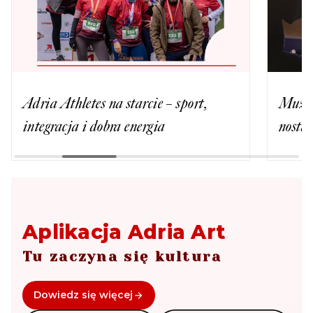
Adria Athletes na starcie – sport,
Muzyk
integracja i dobra energia
nosta
Aplikacja Adria Art
Tu zaczyna się kultura
Dowiedz się więcej