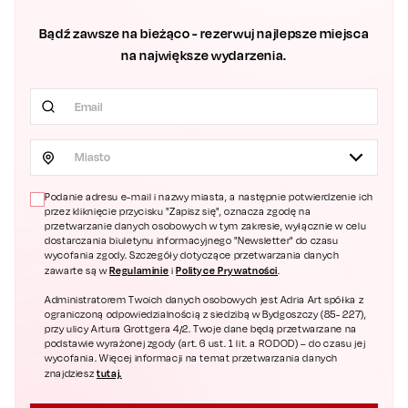
Bądź zawsze na bieżąco - rezerwuj najlepsze miejsca
na największe wydarzenia.
Miasto
Podanie adresu e-mail i nazwy miasta, a następnie potwierdzenie ich
przez kliknięcie przycisku "Zapisz się", oznacza zgodę na
przetwarzanie danych osobowych w tym zakresie, wyłącznie w celu
dostarczania biuletynu informacyjnego "Newsletter" do czasu
wycofania zgody. Szczegóły dotyczące przetwarzania danych
Regulaminie
Polityce Prywatności
zawarte są w
i
.
Administratorem Twoich danych osobowych jest Adria Art spółka z
ograniczoną odpowiedzialnością z siedzibą w Bydgoszczy (85- 227),
przy ulicy Artura Grottgera 4/2. Twoje dane będą przetwarzane na
podstawie wyrażonej zgody (art. 6 ust. 1 lit. a RODOD) – do czasu jej
wycofania. Więcej informacji na temat przetwarzania danych
tutaj.
znajdziesz