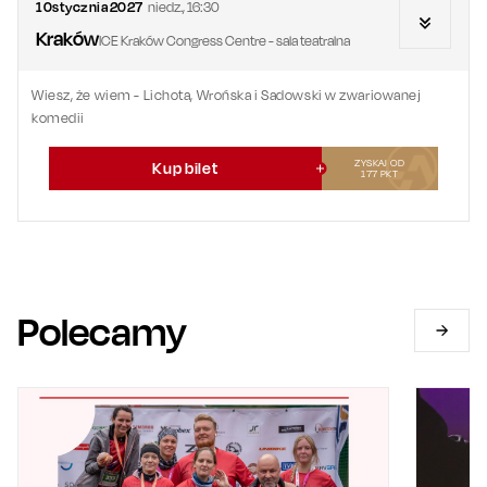
10
stycznia
2027
niedz.
,
16:30
Kraków
ICE Kraków Congress Centre - sala teatralna
Wiesz, że wiem - Lichota, Wrońska i Sadowski w zwariowanej
komedii
ZYSKAJ OD
Kup bilet
177
PKT
Polecamy