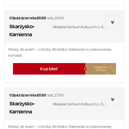
03
października
2026
sob.
,
14:00
Skarżysko-
Miejskie Centrum Kultury im. L. Staffa
Kamienna
Wiesz, że wiem - Lichota, Wrońska i Sadowski w zwariowanej
komedii
ZYSKAJ OD
Kup bilet
270
PKT
03
października
2026
sob.
,
17:00
Skarżysko-
Miejskie Centrum Kultury im. L. Staffa
Kamienna
Wiesz, że wiem - Lichota, Wrońska i Sadowski w zwariowanej