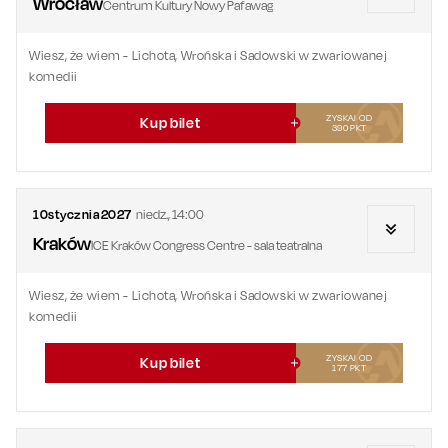
Wrocław
Centrum Kultury Nowy Pafawag
Wiesz, że wiem - Lichota, Wrońska i Sadowski w zwariowanej
komedii
ZYSKAJ OD
Kup bilet
390
PKT
10
stycznia
2027
niedz.
,
14:00
Kraków
ICE Kraków Congress Centre - sala teatralna
Wiesz, że wiem - Lichota, Wrońska i Sadowski w zwariowanej
komedii
ZYSKAJ OD
Kup bilet
177
PKT