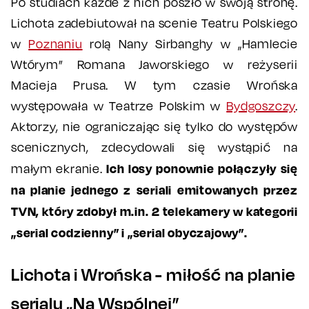
Po studiach każde z nich poszło w swoją stronę.
Lichota zadebiutował na scenie Teatru Polskiego
w
Poznaniu
rolą Nany Sirbanghy w „Hamlecie
Wtórym” Romana Jaworskiego w reżyserii
Macieja Prusa. W tym czasie Wrońska
występowała w Teatrze Polskim w
Bydgoszczy
.
Aktorzy, nie ograniczając się tylko do występów
scenicznych, zdecydowali się wystąpić na
Ich losy ponownie połączyły się
małym ekranie.
na planie jednego z seriali emitowanych przez
TVN, który zdobył m.in. 2 telekamery w kategorii
„serial codzienny” i „serial obyczajowy”.
Lichota i Wrońska - miłość na planie
serialu „Na Wspólnej”