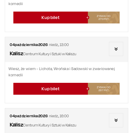
komedii
ZYSKAJ OD
Kup bilet
270
PKT
04
października
2026
niedz.
,
13:00
Kalisz
Centrum Kultury i Sztuki w Kaliszu
Wiesz, że wiem - Lichota, Wrońska i Sadowski w zwariowanej
komedii
ZYSKAJ OD
Kup bilet
297
PKT
04
października
2026
niedz.
,
16:00
Kalisz
Centrum Kultury i Sztuki w Kaliszu