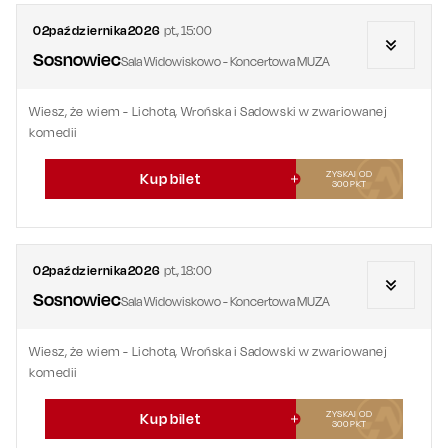
02
października
2026
pt.
,
15:00
Sosnowiec
Sala Widowiskowo - Koncertowa MUZA
Wiesz, że wiem - Lichota, Wrońska i Sadowski w zwariowanej
komedii
ZYSKAJ OD
Kup bilet
300
PKT
02
października
2026
pt.
,
18:00
Sosnowiec
Sala Widowiskowo - Koncertowa MUZA
Wiesz, że wiem - Lichota, Wrońska i Sadowski w zwariowanej
komedii
ZYSKAJ OD
Kup bilet
300
PKT