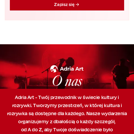
Zapisz się
O nas
Adria Art - Twój przewodnik w świecie kultury i
rozrywki. Tworzymy przestrzeń,
w której
kultura i
rozrywka są dostępne dla każdego. Nasze wydarzenia
organizujemy
z dbałością
o każdy szczegół,
od A do Z, aby
Twoje doświadczenie było