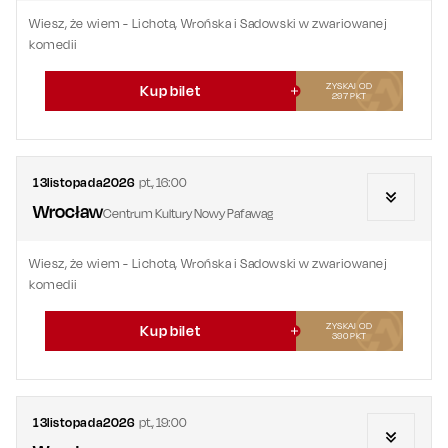
Wiesz, że wiem - Lichota, Wrońska i Sadowski w zwariowanej
komedii
ZYSKAJ OD
Kup bilet
297
PKT
13
listopada
2026
pt.
,
16:00
Wrocław
Centrum Kultury Nowy Pafawag
Wiesz, że wiem - Lichota, Wrońska i Sadowski w zwariowanej
komedii
ZYSKAJ OD
Kup bilet
390
PKT
13
listopada
2026
pt.
,
19:00