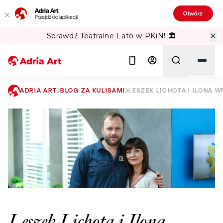
Adria Art
Otwórz
Przejdź do aplikacji
Sprawdź Teatralne Lato w PKiN! 🏛️
ADRIA ART
BLOG ZA KULISAMI
LESZEK LICHOTA I ILONA W
Szukaj
Leszek Lichota i Ilona