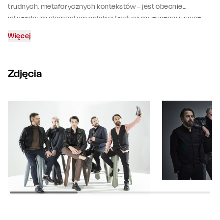
trudnych, metaforycznych kontekstów – jest obecnie
integralnym elementem polskiej tradycji muzycznej i wciąż
porusza nowe pokolenia.
To będzie wyjątkowa okazja, aby
Więcej
przypomnieć sobie największych hitów zespołów zawartych
na tym krążku.
Zdjęcia