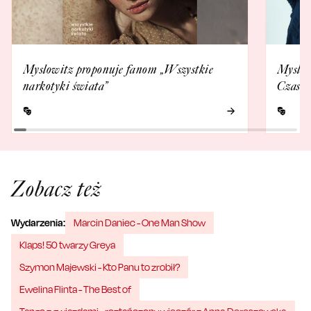
Myslowitz proponuje fanom „Wszystkie
Myslov
narkotyki świata”
Czasac
Zobacz też
Wydarzenia:
Marcin Daniec - One Man Show
Klaps! 50 twarzy Greya
Szymon Majewski - Kto Panu to zrobił?
Ewelina Flinta - The Best of