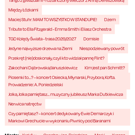
Tango z gwiazdami - roztańczony wieczór z Anną Dereszowską
Między Łóżkami
Maciej Stuhr: MAM TO WSZYSTKO W STANDUPIE!
Dżem
Tribute to Ella Fitzgerald - Emma Smith i Eliasz Orchestra
TGD Kolędy Świata - trasa 2026/2027
Domisie
Jedyne najwyższe drzewa na Ziemi
Niespodziewany powrót
Przekręt (nie)doskonały, czyli kto widział pannę Flint?
Zakochani Dąbrowska/Januszkiewicz
Kim jest pan Schmitt?
Piosenki to...? – koncert Osiecka, Młynarski, Przybora, Kofta.
Prowadzenie: A. Poniedzielski
Jolka, Jolka pamiętasz… muzyczny jubileusz Marka Dutkiewicza
Nerwica natręctw
Czy pamiętasz? – koncert dedykowany Ewie Demarczyk i
Markowi Grechucie w wykonaniu Piwnicy pod Baranami