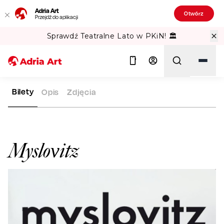
Adria Art
Otwórz
Przejdź do aplikacji
Sprawdź Teatralne Lato w PKiN! 🏛️
Bilety
Opis
Zdjęcia
ADRIA ART
ARTYŚCI
MYSLOVITZ
Szukaj
Myslovitz