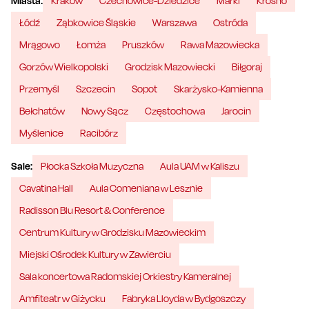
Miasta:
Kraków
Czechowice-Dziedzice
Marki
Krosno
Łódź
Ząbkowice Śląskie
Warszawa
Ostróda
Mrągowo
Łomża
Pruszków
Rawa Mazowiecka
Gorzów Wielkopolski
Grodzisk Mazowiecki
Biłgoraj
Przemyśl
Szczecin
Sopot
Skarżysko-Kamienna
Bełchatów
Nowy Sącz
Częstochowa
Jarocin
Myślenice
Racibórz
Sale:
Płocka Szkoła Muzyczna
Aula UAM w Kaliszu
Cavatina Hall
Aula Comeniana w Lesznie
Radisson Blu Resort & Conference
Centrum Kultury w Grodzisku Mazowieckim
Miejski Ośrodek Kultury w Zawierciu
Sala koncertowa Radomskiej Orkiestry Kameralnej
Amfiteatr w Giżycku
Fabryka Lloyda w Bydgoszczy