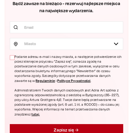
Bądź zawsze na bieżąco - rezerwuj najlepsze miejsca
na największe wydarzenia.
Miasto
Podanie adresu e-mail i nazwy miasta, a następnie potwierdzenie ich
przez kliknięcie przycisku "Zapisz się", oznacza zgodę na
przetwarzanie danych osobowych w tym zakresie, wyłącznie w celu
dostarczania biuletynu informacyjnego "Newsletter" do czasu
wycofania zgody. Szczegóły dotyczące przetwarzania danych
Regulaminie
Polityce Prywatności
zawarte są w
i
.
Administratorem Twoich danych osobowych jest Adria Art spółka z
ograniczoną odpowiedzialnością z siedzibą w Bydgoszczy (85- 227),
przy ulicy Artura Grottgera 4/2. Twoje dane będą przetwarzane na
podstawie wyrażonej zgody (art. 6 ust. 1 lit. a RODOD) – do czasu jej
wycofania. Więcej informacji na temat przetwarzania danych
tutaj.
znajdziesz
Zapisz się