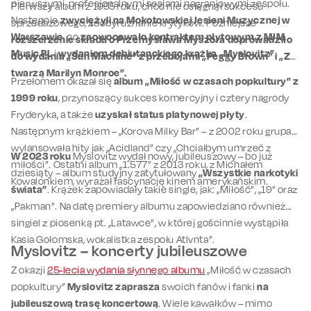
pierwszymi, profesjonalnymi sesjami nagraniowymi zespołu.
Pierwszy album z 1995 roku, choć nie osiągnął sukcesu
Następnie
zwyciężyli na Mokotowskiej Jesieni Muzycznej w
sprzedażowego, zdobył uznanie krytyków. Późniejsze
Warszawie
, co
zaowocowało kontraktem płytowym z MJM
rozszerzenie składu o Przemysława Myszora
doprowadziło
Music PL
i
wydaniem debiutanckiego krążka „Myslovitz”
.
do wydania „Sun Machine” z przebojami „Peggy Brown” i „Z
twarzą Marilyn Monroe”.
Przełomem okazał się
album „Miłość w czasach popkultury” z
1999 roku
, przynoszący sukces komercyjny i cztery nagrody
Fryderyka, a także
uzyskał status platynowej płyty
.
Następnym krążkiem – „Korova Milky Bar” – z 2002 roku grupa
wylansowała hity jak „Acidland” czy „Chciałbym umrzeć z
W 2023 roku
Myslovitz wydał nowy, jubileuszowy – bo już
miłości”. Ostatni album „1.577” z 2013 roku, z Michałem
dziesiąty – album studyjny zatytułowany
„Wszystkie narkotyki
Kowalonkiem, wyrażał fascynację kinem amerykańskim.
świata”
. Krążek zapowiadały takie single, jak: „Miłość”, „19” oraz
„Pakman”. Na datę premiery albumu zapowiedziano również
singiel z piosenką pt. „Latawce", w której gościnnie wystąpiła
Kasia Gołomska, wokalistka zespołu Atlvnta”.
Myslovitz – koncerty jubileuszowe
Z okazji
25-lecia wydania słynnego albumu
„Miłość w czasach
popkultury”
Myslovitz zaprasza
swoich fanów i fanki
na
jubileuszową trasę koncertową
. Wiele kawałków – mimo