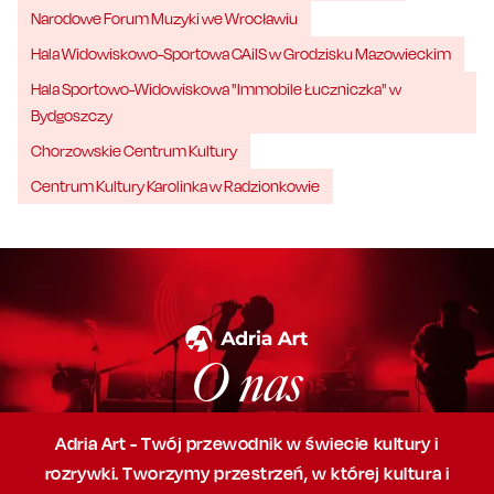
Narodowe Forum Muzyki we Wrocławiu
Hala Widowiskowo-Sportowa CAiIS w Grodzisku Mazowieckim
Hala Sportowo-Widowiskowa "Immobile Łuczniczka" w
Bydgoszczy
Chorzowskie Centrum Kultury
Centrum Kultury Karolinka w Radzionkowie
O nas
Adria Art - Twój przewodnik w świecie kultury i
rozrywki. Tworzymy przestrzeń,
w której
kultura i