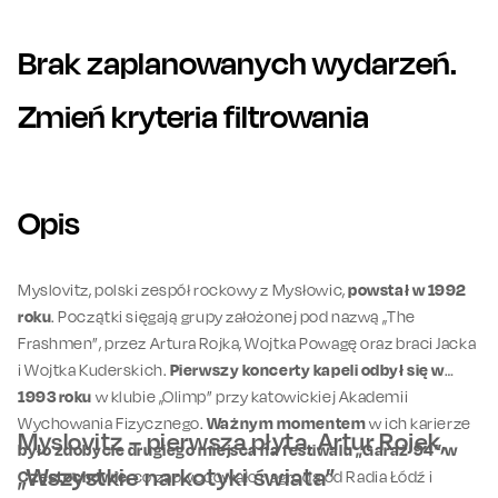
Brak zaplanowanych wydarzeń.
Zmień kryteria filtrowania
Opis
Myslovitz, polski zespół rockowy z Mysłowic,
powstał w 1992
roku
. Początki sięgają grupy założonej pod nazwą „The
Frashmen”, przez Artura Rojka, Wojtka Powagę oraz braci Jacka
i Wojtka Kuderskich.
Pierwszy koncerty kapeli odbył się w
1993 roku
w klubie „Olimp” przy katowickiej Akademii
Wychowania Fizycznego.
Ważnym momentem
w ich karierze
Myslovitz – pierwsza płyta, Artur Rojek,
było zdobycie drugiego miejsca na festiwalu „Garaż’94” w
„Wszystkie narkotyki świata”
Częstochowie
, co zaowocowało nagrodą od Radia Łódź i