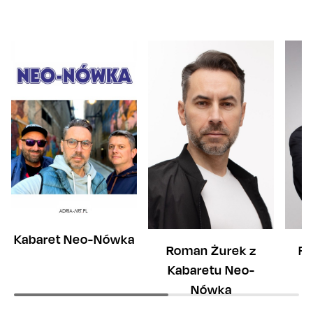
Kabaret Neo-Nówka
Roman Żurek z
Ra
Kabaretu Neo-
K
Nówka