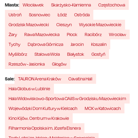
Miasta:
Włocławek
Skarżysko-Kamienna
Częstochowa
Ustroń
Sosnowiec
Łódź
Ostróda
Grodzisk Mazowiecki
Cieszyn
Wysokie Mazowieckie
Żary
Rawa Mazowiecka
Płock
Racibórz
Wrocław
Tychy
Dąbrowa Górnicza
Jarocin
Koszalin
Myślibórz
Stalowa Wola
Białystok
Gostyń
Rzeszów - Jasionka
Głogów
Sale:
TAURON Arena Kraków
Cavatina Hall
Hala Globus w Lublinie
Hala Widowiskowo-Sportowa CAiIS w Grodzisku Mazowieckim
Wojewódzki Dom Kultury w Kielcach
MCK w Katowicach
Kino Kijów. Centrum w Krakowie
Filharmonia Opolska im. Józefa Elsnera
Teatr Letni im. Heleny Majdaniec w Szczecinie