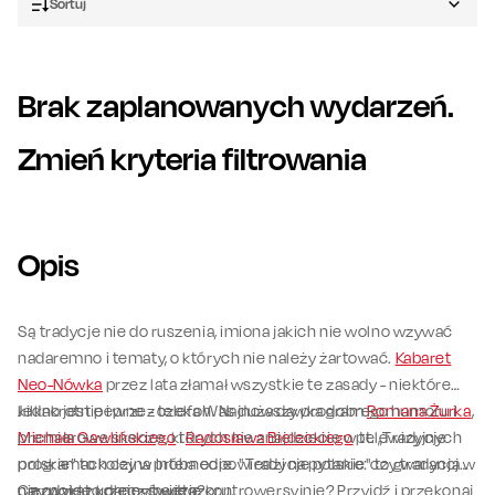
Sortuj
Brak zaplanowanych wydarzeń.
Zmień kryteria filtrowania
Opis
Są tradycje nie do ruszenia, imiona jakich nie wolno wzywać
nadaremno i tematy, o których nie należy żartować.
Kabaret
Neo-Nówka
przez lata złamał wszystkie te zasady - niektóre
kilkakrotnie i przez telefon. Najnowszy program
Jedno jest pewne - czeka Was duża dawka dobrego humoru i
Romana Żurka
,
Michała Gawlińskiego
premierowe skecze, których nie znajdziecie w telewizyjnych
i
Radosława Bieleckiego
pt. „Tradycje
polskie” to kolejna próba odpowiedzi na pytanie: czy tradycja w
programach czy w Internecie. "Tradycje polskie" to gwarancja
narodzie to rzecz święta?
niezwykle udanego wieczoru.
Czy po raz kolejny będzie kontrowersyjnie? Przyjdź i przekonaj