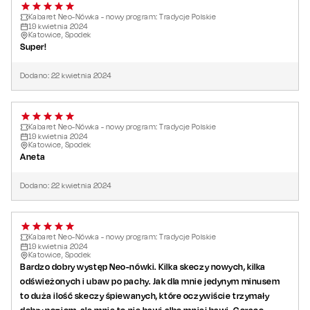
Kabaret Neo-Nówka - nowy program: Tradycje Polskie
19
kwietnia
2024
Katowice, Spodek
Super!
Dodano:
22
kwietnia
2024
Kabaret Neo-Nówka - nowy program: Tradycje Polskie
19
kwietnia
2024
Katowice, Spodek
Aneta
Dodano:
22
kwietnia
2024
Kabaret Neo-Nówka - nowy program: Tradycje Polskie
19
kwietnia
2024
Katowice, Spodek
Bardzo dobry występ Neo-nówki. Kilka skeczy nowych, kilka
odświeżonych i ubaw po pachy. Jak dla mnie jedynym minusem
to duża ilość skeczy śpiewanych, które oczywiście trzymały