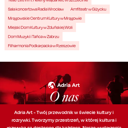
Sala koncertowa Radia Wrocław
Amfiteatr w Giżycku
Mrągowskie Centrum Kultury w Mrągowie
Miejski Dom Kultury w Zduńskiej Woli
Dom Muzyki i Tańca w Zabrzu
Filharmonia Podkarpacka w Rzeszowie
O nas
Adria Art - Twój przewodnik w świecie kultury i
rozrywki. Tworzymy przestrzeń,
w której
kultura i
rozrywka są dostępne dla każdego. Nasze wydarzenia