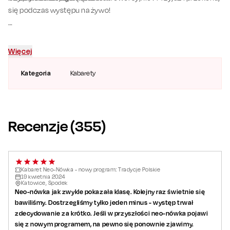
się podczas występu na żywo!
Patronem medialnym wydarzenia jest Radio Eska.
Więcej
Kategoria
Kabarety
Recenzje (
355
)
Kabaret Neo-Nówka - nowy program: Tradycje Polskie
19
kwietnia
2024
Katowice, Spodek
Neo-nówka jak zwykle pokazała klasę. Kolejny raz świetnie się
bawiliśmy. Dostrzegliśmy tylko jeden minus - występ trwał
zdecydowanie za krótko. Jeśli w przyszłości neo-nówka pojawi
się z nowym programem, na pewno się ponownie zjawimy.