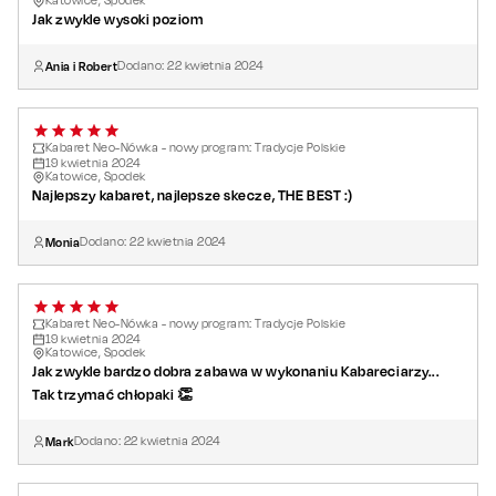
Katowice, Spodek
Jak zwykle wysoki poziom
Ania i Robert
Dodano:
22
kwietnia
2024
Kabaret Neo-Nówka - nowy program: Tradycje Polskie
19
kwietnia
2024
Katowice, Spodek
Najlepszy kabaret, najlepsze skecze, THE BEST :)
Monia
Dodano:
22
kwietnia
2024
Kabaret Neo-Nówka - nowy program: Tradycje Polskie
19
kwietnia
2024
Katowice, Spodek
Jak zwykle bardzo dobra zabawa w wykonaniu Kabareciarzy...
Tak trzymać chłopaki 👏
Mark
Dodano:
22
kwietnia
2024