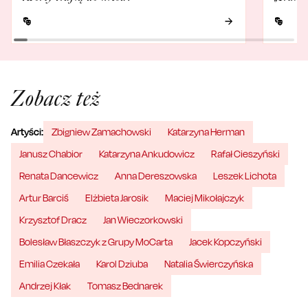
Zobacz też
Artyści:
Zbigniew Zamachowski
Katarzyna Herman
Janusz Chabior
Katarzyna Ankudowicz
Rafał Cieszyński
Renata Dancewicz
Anna Dereszowska
Leszek Lichota
Artur Barciś
Elżbieta Jarosik
Maciej Mikołajczyk
Krzysztof Dracz
Jan Wieczorkowski
Bolesław Błaszczyk z Grupy MoCarta
Jacek Kopczyński
Emilia Czekała
Karol Dziuba
Natalia Świerczyńska
Andrzej Kłak
Tomasz Bednarek