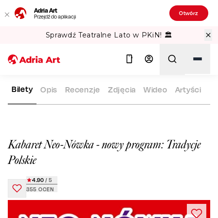
Adria Art
Otwórz
Przejdź do aplikacji
Sprawdź Teatralne Lato w PKiN! 🏛️
Bilety
Opis
Recenzje
Zdjęcia
Wideo
Artyści
ADRIA ART
REPERTUAR
KABARET NEO-NÓWKA - NOWY PRO
Szukaj
Kabaret Neo-Nówka - nowy program: Tradycje
Polskie
4.90
/ 5
355
OCEN