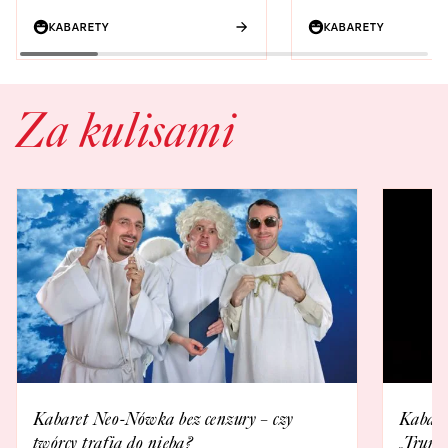
KABARETY
KABARETY
Za kulisami
Kabaret Neo-Nówka bez cenzury – czy
Kabare
twórcy trafią do nieba?
„Trumn