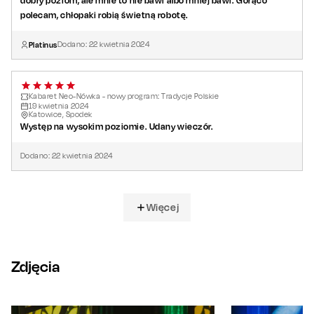
dobry poziom, ale mnie to nie bawi albo mniej bawi. Gorąco
polecam, chłopaki robią świetną robotę.
Platinus
Dodano:
22
kwietnia
2024
Kabaret Neo-Nówka - nowy program: Tradycje Polskie
19
kwietnia
2024
Katowice, Spodek
Występ na wysokim poziomie. Udany wieczór.
Dodano:
22
kwietnia
2024
Więcej
Zdjęcia