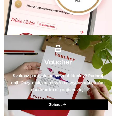
Voucher
Szukasz pomysłu na prezent idealny? Podaruj
najbliższym piękne chwile na wydarzeniu, które
spodoba im się najbardziej!
Zobacz