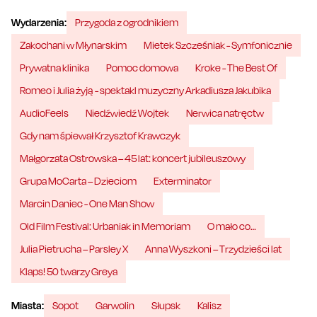
Wydarzenia:
Przygoda z ogrodnikiem
Zakochani w Młynarskim
Mietek Szcześniak - Symfonicznie
Prywatna klinika
Pomoc domowa
Kroke - The Best Of
Romeo i Julia żyją - spektakl muzyczny Arkadiusza Jakubika
AudioFeels
Niedźwiedź Wojtek
Nerwica natręctw
Gdy nam śpiewał Krzysztof Krawczyk
Małgorzata Ostrowska – 45 lat: koncert jubileuszowy
Grupa MoCarta – Dzieciom
Exterminator
Marcin Daniec - One Man Show
Old Film Festival: Urbaniak in Memoriam
O mało co…
Julia Pietrucha – Parsley X
Anna Wyszkoni – Trzydzieści lat
Klaps! 50 twarzy Greya
Miasta:
Sopot
Garwolin
Słupsk
Kalisz