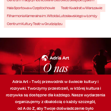
Hala Sportowa w Częstochowie
Teatr Kwadrat w Warszawie
Filharmonia Kameralna im. Witolda Lutosławskiego w Łomży
Centrum Kultury Teatr w Grudziądzu
O nas
Adria Art - Twój przewodnik w świecie kultury i
rozrywki. Tworzymy przestrzeń,
w której
kultura i
rozrywka są dostępne dla każdego. Nasze wydarzenia
organizujemy
z dbałością
o każdy szczegół,
od A do Z, aby
Twoje doświadczenie było