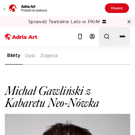
Adria Art
Otwórz
Przejdź do aplikacji
Sprawdź Teatralne Lato w PKiN! 🏛️
Bilety
Opis
Zdjęcia
ADRIA ART
ARTYŚCI
MICHAŁ GAWLIŃSKI Z KABARETU NE
Szukaj
Michał Gawliński z
Kabaretu Neo-Nówka