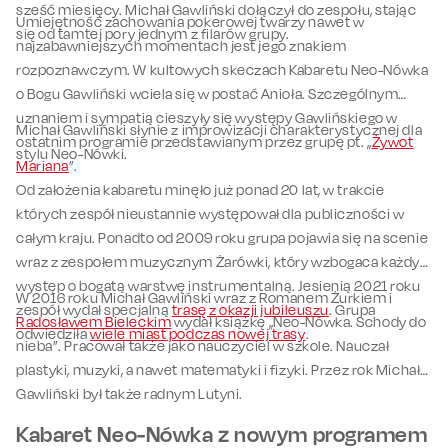
sześć miesięcy. Michał Gawliński dołączył do zespołu, stając
Umiejętność zachowania pokerowej twarzy nawet w
się od tamtej pory jednym z filarów grupy.
najzabawniejszych momentach jest jego znakiem
rozpoznawczym. W kultowych skeczach Kabaretu Neo-Nówka
o Bogu Gawliński wciela się w postać Anioła. Szczególnym
uznaniem i sympatią cieszyły się występy Gawlińskiego w
Michał Gawliński słynie z improwizacji charakterystycznej dla
ostatnim programie przedstawianym przez grupę pt. „
Żywot
stylu Neo-Nówki.
Mariana
”.
Od założenia kabaretu minęło już ponad 20 lat, w trakcie
których zespół nieustannie występował dla publiczności w
całym kraju. Ponadto od 2009 roku grupa pojawia się na scenie
wraz z zespołem muzycznym Żarówki, który wzbogaca każdy
występ o bogatą warstwę instrumentalną. Jesienią 2021 roku
W 2016 roku Michał Gawliński wraz z Romanem Żurkiem i
zespół wydał specjalną
trasę z okazji jubileuszu
. Grupa
Radosławem Bieleckim
wydał książkę „Neo-Nówka. Schody do
odwiedziła
wiele miast podczas nowej trasy
.
nieba”. Pracował także jako nauczyciel w szkole. Nauczał
plastyki, muzyki, a nawet matematyki i fizyki. Przez rok Michał
Gawliński był także radnym Lutyni.
Kabaret Neo-Nówka z nowym programem