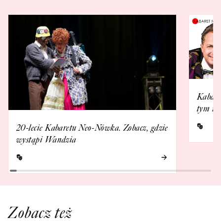
Kabare
tym ro
20-lecie Kabaretu Neo-Nówka. Zobacz, gdzie
wystąpi Wandzia
Zobacz też