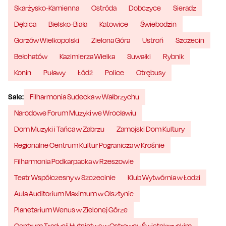
Skarżysko-Kamienna
Ostróda
Dobczyce
Sieradz
Dębica
Bielsko-Biała
Katowice
Świebodzin
Gorzów Wielkopolski
Zielona Góra
Ustroń
Szczecin
Bełchatów
Kazimierza Wielka
Suwałki
Rybnik
Konin
Puławy
Łódź
Police
Otrębusy
Sale:
Filharmonia Sudecka w Wałbrzychu
Narodowe Forum Muzyki we Wrocławiu
Dom Muzyki i Tańca w Zabrzu
Zamojski Dom Kultury
Regionalne Centrum Kultur Pogranicza w Krośnie
Filharmonia Podkarpacka w Rzeszowie
Teatr Współczesny w Szczecinie
Klub Wytwórnia w Łodzi
Aula Auditorium Maximum w Olsztynie
Planetarium Wenus w Zielonej Górze
Centrum Tradycji Hutnictwa w Ostrowcu Świętokrzyskim