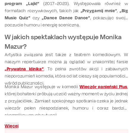
program „Lajk!”
(2017–2023). Występowała również w
formatach rozrywkowych, takich jak
„Przygarnij mnie”
,
„Big
Music Quiz”
czy
„Dance Dance Dance”
, pokazując swoje
poczucie humoru i energię sceniczną.
W jakich spektaklach występuje Monika
Mazur?
Artystka związana jest także z teatrem komediowym. W
naszym repertuarze można ją oglądać w znakomitej farsie
„Prywatna klinika”
. To pełna zwrotów akcji i zabawnych
nieporozumień komedia, która od lat cieszy się popularnością
wśród publiczności.
Monika Mazur występuje w komedii
Wieczór panieński Plus
,
której bohaterki próbują uczcić ważny moment w życiu jednej
z przyjaciółek. Zamiast spokojnego spotkania czeka je jednak
wieczór pełen niespodzianek, humoru i coraz bardziej
skomplikowanych sytuacji.
Więcej