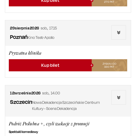
Kup bilet
270
PKT
29
sierpnia
2026
sob.
,
17.15
Poznań
Kino Teatr Apollo
Prywatna klinika
ZYSKAJ OD
Kup bilet
330
PKT
12
września
2026
sob.
,
14.00
Szczecin
Nowa Dekadencja Szczecińskie Centrum
Kultury - Scena Dekadencja
Podróż Poślubna +, czyli wakacje z promocji
Spektakl komediowy