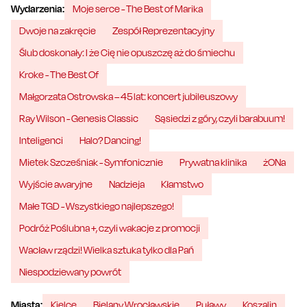
Wydarzenia:
Moje serce - The Best of Marika
Dwoje na zakręcie
Zespół Reprezentacyjny
Ślub doskonały: I że Cię nie opuszczę aż do śmiechu
Kroke - The Best Of
Małgorzata Ostrowska – 45 lat: koncert jubileuszowy
Ray Wilson - Genesis Classic
Sąsiedzi z góry, czyli barabuum!
Inteligenci
Halo? Dancing!
Mietek Szcześniak - Symfonicznie
Prywatna klinika
żONa
Wyjście awaryjne
Nadzieja
Kłamstwo
Małe TGD - Wszystkiego najlepszego!
Podróż Poślubna +, czyli wakacje z promocji
Wacław rządzi! Wielka sztuka tylko dla Pań
Niespodziewany powrót
Miasta:
Kielce
Bielany Wrocławskie
Puławy
Koszalin