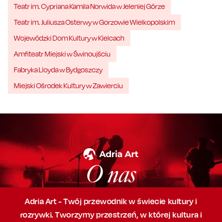
Teatr im. Cypriana Kamila Norwida w Jeleniej Górze
Teatr im. Juliusza Osterwy w Gorzowie Wielkopolskim
Wojewódzki Dom Kultury w Kielcach
Amfiteatr Miejski w Świnoujściu
Fabryka Lloyda w Bydgoszczy
Miejski Ośrodek Kultury w Zawierciu
O nas
Adria Art - Twój przewodnik w świecie kultury i
rozrywki. Tworzymy przestrzeń,
w której
kultura i