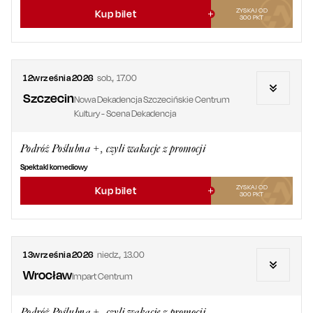
ZYSKAJ OD
Kup bilet
300
PKT
12
września
2026
sob.
,
17.00
Szczecin
Nowa Dekadencja Szczecińskie Centrum
Kultury - Scena Dekadencja
Podróż Poślubna +, czyli wakacje z promocji
Spektakl komediowy
ZYSKAJ OD
Kup bilet
300
PKT
13
września
2026
niedz.
,
13.00
Wrocław
Impart Centrum
Podróż Poślubna +, czyli wakacje z promocji