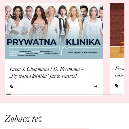
Ewa Ka
Farsa J. Chapmana i D. Freemana –
śmieje 
„Prywatna klinika” już w teatrze!
Zobacz też