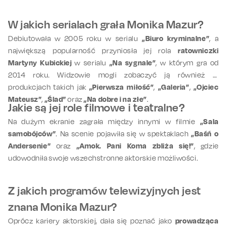
W jakich serialach grała Monika Mazur?
Debiutowała w 2005 roku w serialu
„Biuro kryminalne”
, a
największą popularność przyniosła jej rola
ratowniczki
Martyny Kubickiej
w serialu
„Na sygnale”
, w którym gra od
2014 roku. Widzowie mogli zobaczyć ją również w
produkcjach takich jak
„Pierwsza miłość”
,
„Galeria”
,
„Ojciec
Mateusz”
,
„Ślad”
oraz
„Na dobre i na złe”
.
Jakie są jej role filmowe i teatralne?
Na dużym ekranie zagrała między innymi w filmie
„Sala
samobójców”
. Na scenie pojawiła się w spektaklach
„Baśń o
Andersenie”
oraz
„Amok. Pani Koma zbliża się!”
, gdzie
udowodniła swoje wszechstronne aktorskie możliwości.
Z jakich programów telewizyjnych jest
znana Monika Mazur?
Oprócz kariery aktorskiej, dała się poznać jako
prowadząca