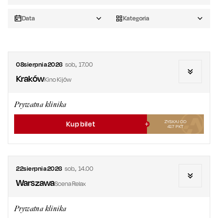
Data
Kategoria
08
sierpnia
2026
sob.
,
17.00
Kraków
Kino Kijów
Prywatna klinika
ZYSKAJ OD
Kup bilet
417
PKT
22
sierpnia
2026
sob.
,
14.00
Warszawa
Scena Relax
Prywatna klinika