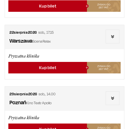
ZYSKAJ OD
Kup bilet
267
PKT
22
sierpnia
2026
sob.
,
17.15
Warszawa
Scena Relax
Prywatna klinika
ZYSKAJ OD
Kup bilet
267
PKT
29
sierpnia
2026
sob.
,
14.00
Poznań
Kino Teatr Apollo
Prywatna klinika
ZYSKAJ OD