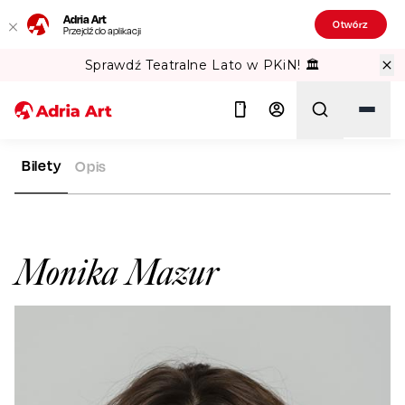
Adria Art
Otwórz
Przejdź do aplikacji
Sprawdź Teatralne Lato w PKiN! 🏛️
Bilety
Opis
ADRIA ART
ARTYŚCI
MONIKA MAZUR
Szukaj
Monika Mazur