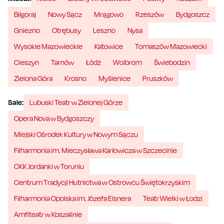
Biłgoraj
Nowy Sącz
Mrągowo
Rzeszów
Bydgoszcz
Gniezno
Otrębusy
Leszno
Nysa
Wysokie Mazowieckie
Katowice
Tomaszów Mazowiecki
Cieszyn
Tarnów
Łódź
Wolbrom
Świebodzin
Zielona Góra
Krosno
Myślenice
Pruszków
Sale:
Lubuski Teatr w Zielonej Górze
Opera Nova w Bydgoszczy
Miejski Ośrodek Kultury w Nowym Sączu
Filharmonia im. Mieczysława Karłowicza w Szczecinie
CKK Jordanki w Toruniu
Centrum Tradycji Hutnictwa w Ostrowcu Świętokrzyskim
Filharmonia Opolska im. Józefa Elsnera
Teatr Wielki w Łodzi
Amfiteatr w Koszalinie