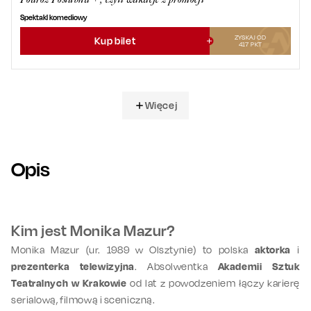
Spektakl komediowy
ZYSKAJ OD
Kup bilet
417
PKT
Więcej
Opis
Kim jest Monika Mazur?
Monika Mazur (ur. 1989 w Olsztynie) to polska
aktorka
i
prezenterka telewizyjna
. Absolwentka
Akademii Sztuk
Teatralnych w Krakowie
od lat z powodzeniem łączy karierę
serialową, filmową i sceniczną.