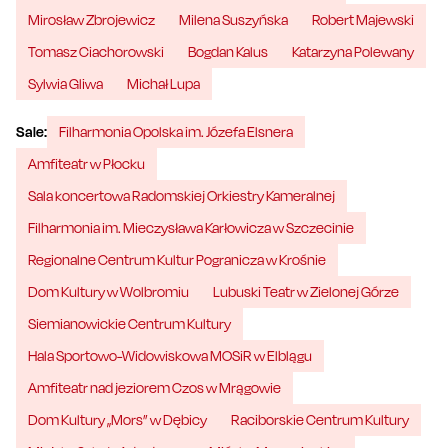
Mirosław Zbrojewicz
Milena Suszyńska
Robert Majewski
Tomasz Ciachorowski
Bogdan Kalus
Katarzyna Polewany
Sylwia Gliwa
Michał Lupa
Sale:
Filharmonia Opolska im. Józefa Elsnera
Amfiteatr w Płocku
Sala koncertowa Radomskiej Orkiestry Kameralnej
Filharmonia im. Mieczysława Karłowicza w Szczecinie
Regionalne Centrum Kultur Pogranicza w Krośnie
Dom Kultury w Wolbromiu
Lubuski Teatr w Zielonej Górze
Siemianowickie Centrum Kultury
Hala Sportowo-Widowiskowa MOSiR w Elblągu
Amfiteatr nad jeziorem Czos w Mrągowie
Dom Kultury „Mors” w Dębicy
Raciborskie Centrum Kultury