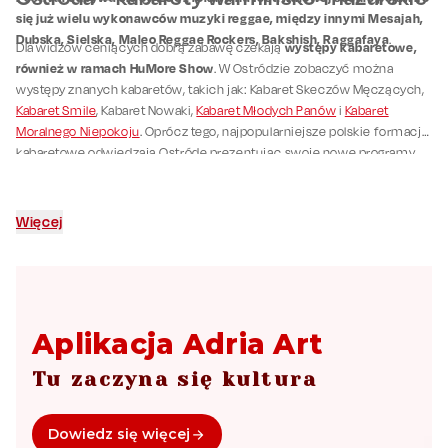
się już wielu wykonawców muzyki reggae, między innymi Mesajah,
Dubska, Sielska, Maleo Reggae Rockers, Bakshish, Raggafaya
.
występy kabaretowe,
Dla widzów ceniących dobrą zabawę czekają
również w ramach HuMore Show
. W Ostródzie zobaczyć można
występy znanych kabaretów, takich jak: Kabaret Skeczów Męczących,
Kabaret Smile
, Kabaret Nowaki,
Kabaret Młodych Panów
i
Kabaret
Moralnego Niepokoju
. Oprócz tego, najpopularniejsze polskie formacje
kabaretowe odwiedzają Ostródę prezentując swoje nowe programy.
Więcej
Aplikacja Adria Art
Tu zaczyna się kultura
Dowiedz się więcej