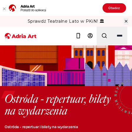
Adria Art
Otwórz
Przejdź do aplikacji
Sprawdź Teatralne Lato w PKiN! 🏛️
Szukaj
Ostróda - repertuar, bilety
na wydarzenia
Ostróda - repertuar i bilety na wydarzenia