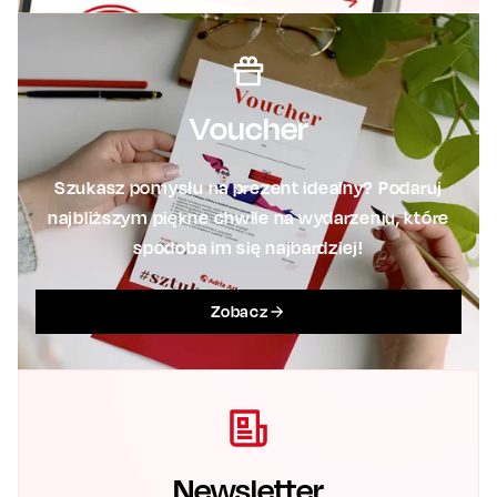
Voucher
Szukasz pomysłu na prezent idealny? Podaruj
najbliższym piękne chwile na wydarzeniu, które
spodoba im się najbardziej!
Zobacz
Newsletter