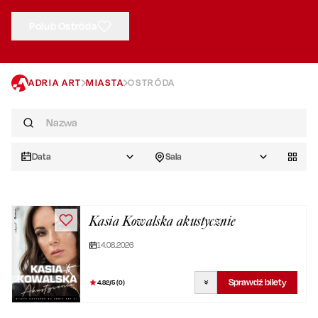
Polub Ostróda
ADRIA ART
MIASTA
OSTRÓDA
Data
Sala
Kasia Kowalska akustycznie
14.08.2026
Sprawdź bilety
4.82
/5 (
0
)