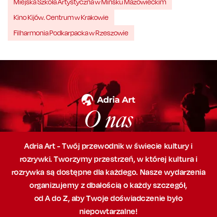
Miejska Szkoła Artystyczna w Mińsku Mazowieckim
Kino Kijów. Centrum w Krakowie
Filharmonia Podkarpacka w Rzeszowie
O nas
Adria Art - Twój przewodnik w świecie kultury i
rozrywki. Tworzymy przestrzeń,
w której
kultura i
rozrywka są dostępne dla każdego. Nasze wydarzenia
organizujemy
z dbałością
o każdy szczegół,
od A do Z, aby
Twoje doświadczenie było
niepowtarzalne!