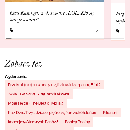
Ewa Kasprzyk w 4. sezonie „LOL: Kto się
Progra
śmieje ostatni”
użytko
Zobacz też
Wydarzenia:
Przekręt (nie)doskonały, czyli kto widział pannę Flint?
Złota Era Swingu - Big Band Fabryka
Moje serce - The Best of Marika
Raz, Dwa, Trzy… dzieści pięć okrążeń wokół słońca
Pikantni
Kochajmy Starszych Panów!
Boeing Boeing