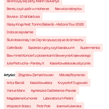
Skończyły się żarty. Mann i Bukartyk
Berek, czyli upiór w moherze
Nerwica natręctw
Bovska - 10 lat Kaktusa
Gipsy Kings feat. Tonino Baliardo - Historia Tour 2026
Dobrze się kłamie
Ślub doskonały: I że Cię nie opuszczę aż do śmiechu
Cafe Bodo
Sąsiedzi z góry, czyli barabuum!
Supermenka
Baw mnie! Koncert z piosenkami Seweryna Krajewskiego
Julia Pietrucha – Parsley X
Kasia Kowalska akustycznie
Artyści:
Zbigniew Zamachowski
Mikołaj Roznerski
Artur Barciś
Kasia Kowalska
Krzysztof Cugowski
Varius Manx
Agnieszka Castellanos-Pawlak
Magdalena Kumorek
Laboratorium Pieśni
Wojciech Solarz
Piotr Polk
Joanna Kuberska