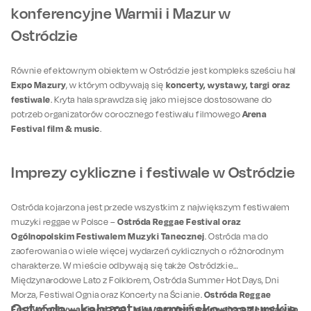
konferencyjne Warmii i Mazur w
Ostródzie
Równie efektownym obiektem w Ostródzie jest kompleks sześciu hal
Expo Mazury
koncerty, wystawy, targi oraz
, w którym odbywają się
festiwale
. Kryta hala sprawdza się jako miejsce dostosowane do
Arena
potrzeb organizatorów corocznego festiwalu filmowego
Festival film & music
.
Imprezy cykliczne i festiwale w Ostródzie
Ostróda kojarzona jest przede wszystkim z największym festiwalem
Ostróda Reggae Festival oraz
muzyki reggae w Polsce –
Ogólnopolskim Festiwalem Muzyki Tanecznej
. Ostróda ma do
zaoferowania o wiele więcej wydarzeń cyklicznych o różnorodnym
charakterze. W mieście odbywają się także Ostródzkie
Międzynarodowe Lato z Folklorem, Ostróda Summer Hot Days, Dni
Ostróda Reggae
Morza, Festiwal Ognia oraz Koncerty na Ścianie.
Ostróda – kabarety warmińsko-mazurskie
Festival odbywa się od 2001 roku, a na festiwalowej scenie pojawiło