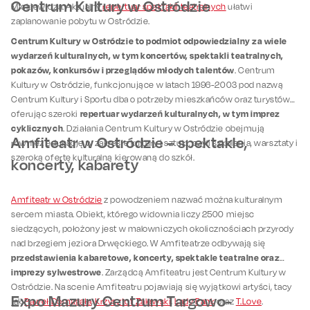
Centrum Kultury w Ostródzie
Mickiewicza. Aktualny
repertuar spektakli teatralnych
ułatwi
zaplanowanie pobytu w Ostródzie.
Centrum Kultury w Ostródzie to podmiot odpowiedzialny za wiele
wydarzeń kulturalnych, w tym koncertów, spektakli teatralnych,
pokazów, konkursów i przeglądów młodych talentów
. Centrum
Kultury w Ostródzie, funkcjonujące w latach 1996-2003 pod nazwą
Centrum Kultury i Sportu dba o potrzeby mieszkańców oraz turystów
repertuar wydarzeń kulturalnych, w tym imprez
oferując szeroki
cyklicznych
. Działania Centrum Kultury w Ostródzie obejmują
Amfiteatr w Ostródzie – spektakle,
również edukację w zakresie kultury i sztuki, czyli szkolenia, warsztaty i
szeroką ofertę kulturalną kierowaną do szkół.
koncerty, kabarety
Amfiteatr w Ostródzie
z powodzeniem nazwać można kulturalnym
sercem miasta. Obiekt, którego widownia liczy 2500 miejsc
siedzących, położony jest w malowniczych okolicznościach przyrody
nad brzegiem jeziora Drwęckiego. W Amfiteatrze odbywają się
przedstawienia kabaretowe, koncerty, spektakle teatralne oraz
imprezy sylwestrowe
. Zarządcą Amfiteatru jest Centrum Kultury w
Ostródzie. Na scenie Amfiteatru pojawiają się wyjątkowi artyści, tacy
Expo Mazury Centrum Targowo-
jak
Paweł Domagała
,
Krzysztof Zalewski
,
Lady Pank
oraz
T.Love
.