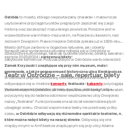
Ostróda
to miasto, którego niepowtarzalny charakter i malownicze
usytuowanie przyciąga turystów pragnących zapoznać się z jego
historią oraz zaczerpnąć mazurskiego powietrza. Położone jest w
województwie warmińsko-mazurskim, na Pojezierzu Iławskim, nad
Jeziorem Drwęckim. Prawa miejskie Ostróda zyskała już w 1329 roku.
Miasto obfituje zarówno w bogactwa naturalne, jak i obiekty
Sprawdź jakie wydarzenia kulturalne odbędą się w Ostródzie w
dziedzictwa kulturowego, takie jak budowle obronne, obiekty sakralne i
zarezerwuj bilety
sezonie 2023/2024 i
!
zabytkowe kamienice. Podczas pobytu w Ostródzie warto odwiedzić
Zamek Krzyżacki i znajdujące się przy nim muzeum, molo i
promenadę, a także pospacerować historyczną ulicą Sienkiewicza
.
Teatr w Ostródzie – sale, repertuar, bilety
W Ostródzie prężnie rozwija się również turystyka eventowa, a
koncerty
festiwale
kabarety
odbywające się w mieście
,
i
przyciągają
W przedwojennej Ostródzie działały dwa, tzw. „kinoteatry”, które
zarówno stałych bywalców, jak i nową publiczność spragnioną wrażeń.
przyczyniły się do nadania odcinkowi współczesnej ulicy Drwęckiej
nazwy „Teatralna”. Funkcjonowała ona aż do lat siedemdziesiątych
ubiegłego wieku. Chociaż wspomniane teatry nie przetrwały próby
w Ostródzie odbywają się różnorodne spektakle teatralne, na
czasu,
które można nabyć bilety na naszej stronie
. Odbywają się one
między innymi w Amfiteatrze znajdującym się przy ulicy Adama