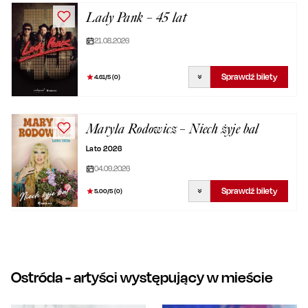
Lady Pank – 45 lat
21.08.2026
Sprawdź bilety
4.61
/5 (
0
)
Maryla Rodowicz – Niech żyje bal
Lato 2026
04.09.2026
Sprawdź bilety
5.00
/5 (
0
)
Ostróda
- artyści występujący w mieście