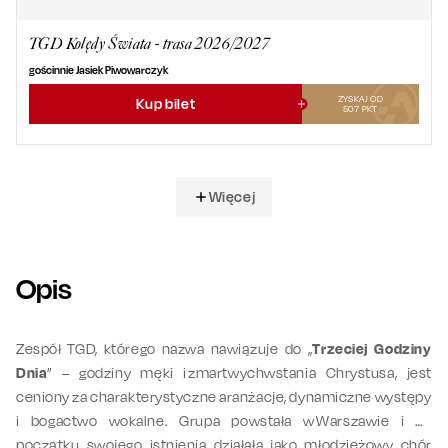
TGD Kolędy Świata - trasa 2026/2027
gościnnie Jasiek Piwowarczyk
ZYSKAJ OD
Kup bilet
507
PKT
Więcej
Opis
Zespół TGD, którego nazwa nawiązuje do „
Trzeciej Godziny
Dnia
” – godziny męki i zmartwychwstania Chrystusa, jest
ceniony za charakterystyczne aranżacje, dynamiczne występy
i bogactwo wokalne. Grupa powstała w Warszawie i na
początku swojego istnienia działała jako młodzieżowy chór