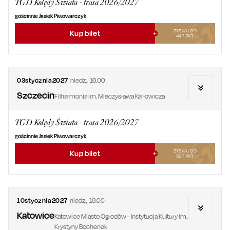
TGD Kolędy Świata - trasa 2026/2027
gościnnie Jasiek Piwowarczyk
ZYSKAJ OD
Kup bilet
447
PKT
03
stycznia
2027
niedz.
,
16.00
Szczecin
Filharmonia im. Mieczysława Karłowicza
TGD Kolędy Świata - trasa 2026/2027
gościnnie Jasiek Piwowarczyk
ZYSKAJ OD
Kup bilet
597
PKT
10
stycznia
2027
niedz.
,
16.00
Katowice
Katowice Miasto Ogrodów - Instytucja Kultury im.
Krystyny Bochenek