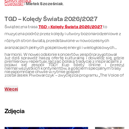
Kolędy Świata
.
Cugowski
i
Mietek Szcześniak
.
TGD – Kolędy Świata 2026/2027
Świąteczna trasa
TGD – Kolędy Świata 2026/2027
to
muzyczna podróż przez kolędy i utwory bożonarodzeniowe z
różnych stron świata, przedstawione w nowoczesnych
aranżacjach pełnych gospelowej energii i wielogłosowych
harmonii. W nowej odsłonie koncertów zespół przygotował
Już dziś sprawdź naszą ofertę kulturalną i dowiedz się, gdzie
premierowy repertuar, łącząc polską tradycję z inspiracjami z
pojawi się zespół TGD! Kup bilety online i przeżyj
niemal wszystkich kontynentów, a gościem specjalnym trasy
niezapomniane chwile w rytmie gospel!
został Jasiek Piwowarczyk – zwycięzca programu „The Voice of
Poland”.
Więcej
Zdjęcia