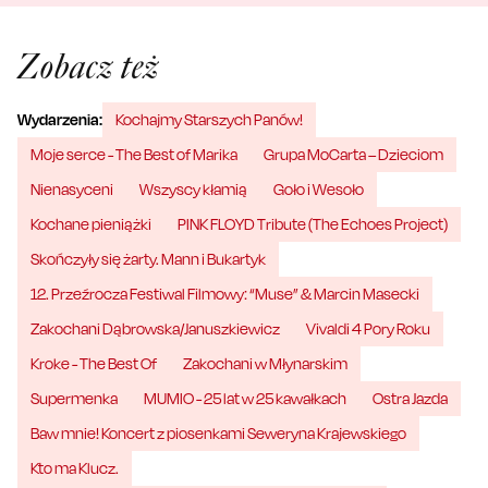
Zobacz też
Wydarzenia:
Kochajmy Starszych Panów!
Moje serce - The Best of Marika
Grupa MoCarta – Dzieciom
Nienasyceni
Wszyscy kłamią
Goło i Wesoło
Kochane pieniążki
PINK FLOYD Tribute (The Echoes Project)
Skończyły się żarty. Mann i Bukartyk
12. Przeźrocza Festiwal Filmowy: “Muse” & Marcin Masecki
Zakochani Dąbrowska/Januszkiewicz
Vivaldi 4 Pory Roku
Kroke - The Best Of
Zakochani w Młynarskim
Supermenka
MUMIO - 25 lat w 25 kawałkach
Ostra Jazda
Baw mnie! Koncert z piosenkami Seweryna Krajewskiego
Kto ma Klucz.