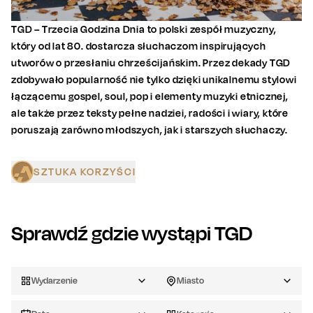
TGD – Trzecia Godzina Dnia to polski zespół muzyczny,
który od lat 80. dostarcza słuchaczom inspirujących
utworów o przesłaniu chrześcijańskim. Przez dekady TGD
zdobywało popularność nie tylko dzięki unikalnemu stylowi
łączącemu gospel, soul, pop i elementy muzyki etnicznej,
ale także przez teksty pełne nadziei, radości i wiary, które
poruszają zarówno młodszych, jak i starszych słuchaczy.
SZTUKA KORZYŚCI
Sprawdź gdzie wystąpi
TGD
Wydarzenie
Miasto