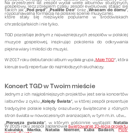
Na przestrzeni lat zespół wydał wiele albumów studyjnych,
gospelowy, lecz z biegiem czasu zespół ewoluował, stając się
takich jak „
Pod prąd
”, „
Psallite Deo
” oraz „
Wracam do domu
”,
rozpoznawalną formacją na polskiej scenie muzycznej.
które stały się niezwykle popularne w środowiskach
chrześcijańskich i nie tylko.
TGD pozostaje jednym z najważniejszych zespołów w polskiej
muzyce gospelowej, inspirując pokolenia do odkrywania
piękna wiary i miłości do muzyki.
W 2017 roku debiutancki album wydała grupa „
Małe TGD
”, która
kieruje swój repertuar do najmłodszych słuchaczy.
Koncert TGD w Twoim mieście
Jednym z ich najgłośniejszych projektów jest seria koncertów
i albumów z cyklu „
Kolędy Świata
”, w której zespół prezentuje
tradycyjne polskie kolędy oraz utwory świąteczne z różnych
stron świata w nowoczesnych aranżacjach, w tym m.in. utwór
„
Pierwsza gwiazda
”, w którym gościnnie wystąpili:
Natalia
W 2025 roku zespół zaplanował
świętowanie 10-lecia projektu
Kukulska
,
Marika
,
Natalia Niemen
,
Kuba Badach
,
Piotr