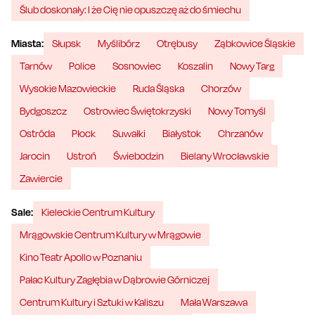
Ślub doskonały: I że Cię nie opuszczę aż do śmiechu
Miasta:
Słupsk
Myślibórz
Otrębusy
Ząbkowice Śląskie
Tarnów
Police
Sosnowiec
Koszalin
Nowy Targ
Wysokie Mazowieckie
Ruda Śląska
Chorzów
Bydgoszcz
Ostrowiec Świętokrzyski
Nowy Tomyśl
Ostróda
Płock
Suwałki
Białystok
Chrzanów
Jarocin
Ustroń
Świebodzin
Bielany Wrocławskie
Zawiercie
Sale:
Kieleckie Centrum Kultury
Mrągowskie Centrum Kultury w Mrągowie
Kino Teatr Apollo w Poznaniu
Pałac Kultury Zagłębia w Dąbrowie Górniczej
Centrum Kultury i Sztuki w Kaliszu
Mała Warszawa