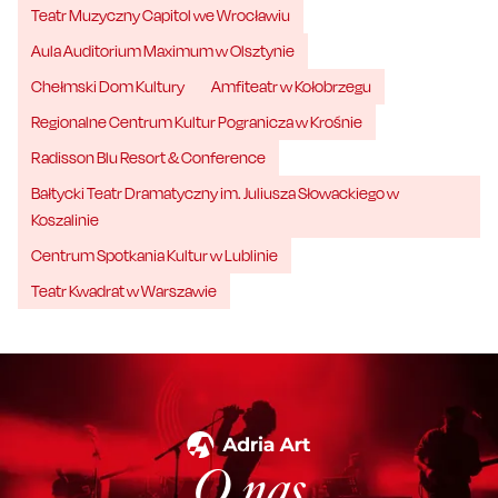
Teatr Muzyczny Capitol we Wrocławiu
Aula Auditorium Maximum w Olsztynie
Chełmski Dom Kultury
Amfiteatr w Kołobrzegu
Regionalne Centrum Kultur Pogranicza w Krośnie
Radisson Blu Resort & Conference
Bałtycki Teatr Dramatyczny im. Juliusza Słowackiego w
Koszalinie
Centrum Spotkania Kultur w Lublinie
Teatr Kwadrat w Warszawie
O nas