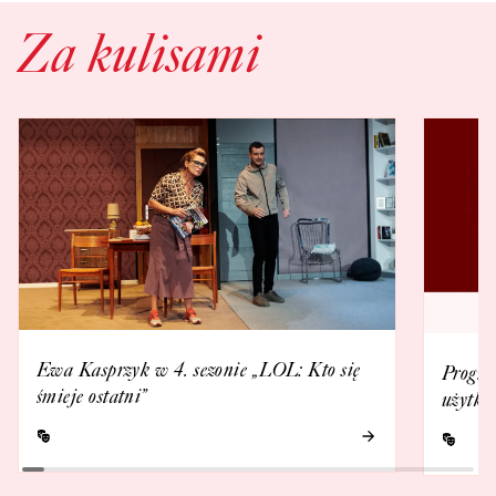
Za kulisami
Ewa Kasprzyk w 4. sezonie „LOL: Kto się
Progra
śmieje ostatni”
użytko