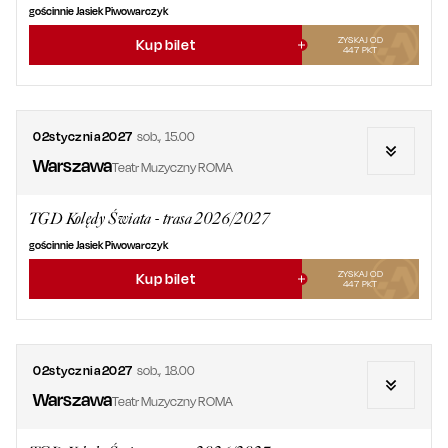
gościnnie Jasiek Piwowarczyk
ZYSKAJ OD
Kup bilet
447
PKT
02
stycznia
2027
sob.
,
15.00
Warszawa
Teatr Muzyczny ROMA
TGD Kolędy Świata - trasa 2026/2027
gościnnie Jasiek Piwowarczyk
ZYSKAJ OD
Kup bilet
447
PKT
02
stycznia
2027
sob.
,
18.00
Warszawa
Teatr Muzyczny ROMA