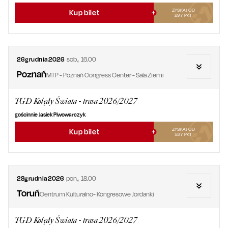
ZYSKAJ OD
Kup bilet
297
PKT
26
grudnia
2026
sob.
,
16.00
Poznań
MTP - Poznań Congress Center - Sala Ziemi
TGD Kolędy Świata - trasa 2026/2027
gościnnie Jasiek Piwowarczyk
ZYSKAJ OD
Kup bilet
537
PKT
28
grudnia
2026
pon.
,
18.00
Toruń
Centrum Kulturalno- Kongresowe Jordanki
TGD Kolędy Świata - trasa 2026/2027