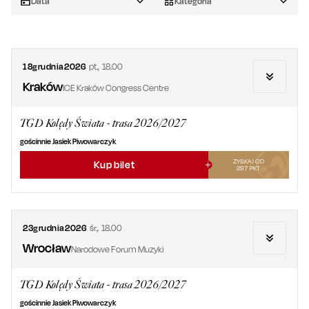
Data
Kategoria
18
grudnia
2026
pt.
,
18.00
Kraków
ICE Kraków Congress Centre
TGD Kolędy Świata - trasa 2026/2027
gościnnie Jasiek Piwowarczyk
ZYSKAJ OD
Kup bilet
297
PKT
23
grudnia
2026
śr.
,
18.00
Wrocław
Narodowe Forum Muzyki
TGD Kolędy Świata - trasa 2026/2027
gościnnie Jasiek Piwowarczyk