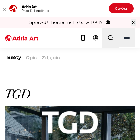
Adria Art
Otwórz
Przejdź do aplikacji
Sprawdź Teatralne Lato w PKiN! 🏛️
Bilety
Opis
Zdjęcia
ADRIA ART
ARTYŚCI
TGD
Szukaj
TGD