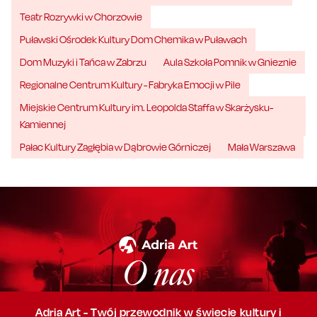
Teatr Rozrywki w Chorzowie
Puławski Ośrodek Kultury Dom Chemika w Puławach
Dom Muzyki i Tańca w Zabrzu
Aula Szkoła Pomnik w Gnieznie
Regionalne Centrum Kultury - Fabryka Emocji w Pile
Miejskie Centrum Kultury im. Leopolda Staffa w Skarżysku-
Kamiennej
Pałac Kultury Zagłębia w Dąbrowie Górniczej
Mała Warszawa
O nas
Adria Art - Twój przewodnik w świecie kultury i