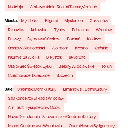
Nadzieja
W starym kinie. Recital Tamary Arciuch
Miasta:
Myślibórz
Biłgoraj
Myślenice
Chrzanów
Rzeszów
Katowice
Tychy
Pabianice
Wrocław
Puławy
Dąbrowa Górnicza
Poznań
Kłodzko
Gorzów Wielkopolski
Wolbrom
Krosno
Końskie
Kazimierza Wielka
Białystok
Jaworzno
Ostrowiec Świętokrzyski
Bielany Wrocławskie
Toruń
Czechowice-Dziedzice
Szczecin
Sale:
Chełmski Dom Kultury
Limanowski Dom Kultury
Sala koncertowa Radia Wrocław
Amfiteatr Tysiąclecia w Opolu
Nowa Dekadencja - Szczecińskie Centrum Kultury
Impart Centrum we Wrocławiu
Opera Nova w Bydgoszczy