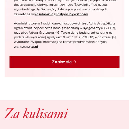
przetwarzanie danych osobowych w tym zakresie, wyłącznie w celu
dostarczania biuletynu informacyjnego "Newsletter" do czasu
wycofania zgody. Szczegóły dotyczące przetwarzania danych
Regulaminie
Polityce Prywatności
zawarte są w
i
.
Administratorem Twoich danych osobowych jest Adria Art spółka z
ograniczoną odpowiedzialnością z siedzibą w Bydgoszczy (85- 227),
przy ulicy Artura Grottgera 4/2. Twoje dane będą przetwarzane na
podstawie wyrażonej zgody (art. 6 ust. 1 lit. a RODOD) – do czasu jej
wycofania. Więcej informacji na temat przetwarzania danych
tutaj.
znajdziesz
Zapisz się
Za kulisami