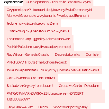
Wydarzenia:
Cud niepamięci - Tribute to Stanisław Soyka
Czy pamiętasz? – koncert dedykowany Ewie Demarczyk i
Markowi Grechucie w wykonaniu Piwnicy pod Baranami
Jedyne najwyższe drzewa na Ziemi
Erotic-Zdrój, czyli sanatorium nie wybacza
The Beatles Unplugged by Adam Kalinowski
Podróż Poślubna +, czyli wakacje z promocji
Ray Wilson - Genesis Classic
Depresja komika
Domisie
PINK FLOYD Tribute (The Echoes Project)
Jolka, Jolka pamiętasz… muzyczny jubileusz Marka Dutkiewicza
Gala Otwarcia 6. Old Film Festival
Sąsiedzi z góry, czyli barabuum!
Grupa MoCarta – Dzieciom
PATRYCJA MARKOWSKA 25 lat na scenie - KONCERT
JUBILEUSZOWY
Lady Pank – 45 lat
Dżem
Wieczorek pożegnalny