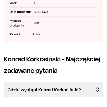
losach głównych bohaterów.
Wiek
36
Data urodzenia
07.07.1990
Miejsce
Łódź
urodzenia
Zawód
Aktor
Konrad Korkosiński
- Najczęściej
zadawane pytania
Gdzie wystąpi Konrad Korkosiński?