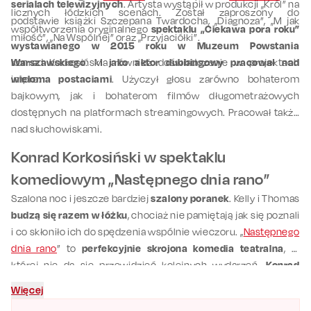
serialach telewizyjnych
. Artysta wystąpił w produkcji „Król” na
licznych łódzkich scenach. Został zaproszony do
podstawie książki Szczepana Twardocha, „Diagnoza”, „M jak
współtworzenia oryginalnego
spektaklu „Ciekawa pora roku”
miłość”, „Na Wspólnej” oraz „Przyjaciółki”.
wystawianego w 2015 roku w Muzeum Powstania
Warszawskiego
Konrad Korkosiński
. Ma również doświadczenie w projektach
jako aktor dubbingowy pracował nad
impro.
wieloma postaciami
. Użyczył głosu zarówno bohaterom
bajkowym, jak i bohaterom filmów długometrażowych
dostępnych na platformach streamingowych. Pracował także
nad słuchowiskami.
Konrad Korkosiński w spektaklu
komediowym „Następnego dnia rano”
Szalona noc i jeszcze bardziej
szalony poranek
. Kelly i Thomas
budzą się razem w łóżku
, chociaż nie pamiętają jak się poznali
i co skłoniło ich do spędzenia wspólnie wieczoru. „
Następnego
dnia rano
” to
perfekcyjnie skrojona komedia teatralna
, w
której nie da się przewidzieć kolejnych wydarzeń.
Konrad
Korkosiński wciela się w rolę Martina
, szalonego znajomego o
Więcej
niespożytej energii. Jego postać zamąci w i tak zwariowanych