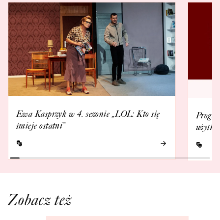
Ewa Kasprzyk w 4. sezonie „LOL: Kto się
Progra
śmieje ostatni”
użytko
Zobacz też