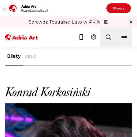
Adria Art
Otwórz
Przejdź do aplikacji
Sprawdź Teatralne Lato w PKiN! 🏛️
Bilety
Opis
ADRIA ART
ARTYŚCI
KONRAD KORKOSIŃSKI
Szukaj
Konrad Korkosiński