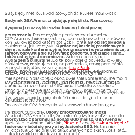
28 tysięcy metrów kwadratowych daje wiele możliwości.
Budynek G2A Arena, znajdujący się blisko Rzeszowa,
dysponuje niezwykle rozbudowaną i elastyczną
przestrzenią.
Poszczególne pomieszczenia można
G2A Arena w Jasionce jest miejscem odpowiednim zarówno
konfigurować pod kątem potrzeb klienta.
Na obiekt składają
dla biznesu, jak i rozrywki.
Oprócz najbardziej prestiżowych
się m.in. sale konferencyjne, kongresowe i wystawiennicze, a
targów odbywają się tu również koncerty, spektakle i inne
także usługi gastronomiczne.
Sale restauracyjna i
wydarzenia kulturalne.
Do tej pory obiekt odwiedziło wielu
bankietowa, znajdujące się na poziomie 0, mogą pomieścić
znanych artystów, w tym zespół
Lady Pank
.
odpowiednio 160 i 120 osób. Sala kongresowa dysponuje
G2A Arena w Jasionce – bilety na
miejscem dla blisko 900 osób, dwie sale konferencyjne mogą
wydarzenia, adres, parking, restauracja
pomieścić razem ponad 400 osób. Ponadto w obiekcie
Chociaż obiekt nie jest zlokalizowany w ścisłym centrum
znajduje się 13 mniejszych pomieszczeń przewidzianych dla
Rzeszowa, znajduje się około 10 minut drogi od miasta.
kilkudziesięciu osób.
Dotarcie do G2A Areny ułatwia sprawnie funkcjonujący
transport publiczny.
Osoby zmotoryzowane mogą
W salach G2A Arena odbywają się między innymi znakomite
skorzystać z parkingu na ponad 600 miejsc. G2A Arena w
spektakle teatralne, takie jak
„Pikantni”
czy
„Nerwica natręctw”
.
Jasionce mieści się przy ulicy Jasionka 953.
Na terenie
W repertuarze nie brakuje także znanych polskich wokalistów,
obiektu znajduje się duża restauracja.