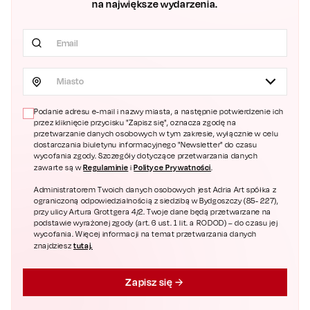
na największe wydarzenia.
Miasto
Podanie adresu e-mail i nazwy miasta, a następnie potwierdzenie ich
przez kliknięcie przycisku "Zapisz się", oznacza zgodę na
przetwarzanie danych osobowych w tym zakresie, wyłącznie w celu
dostarczania biuletynu informacyjnego "Newsletter" do czasu
wycofania zgody. Szczegóły dotyczące przetwarzania danych
Regulaminie
Polityce Prywatności
zawarte są w
i
.
Administratorem Twoich danych osobowych jest Adria Art spółka z
ograniczoną odpowiedzialnością z siedzibą w Bydgoszczy (85- 227),
przy ulicy Artura Grottgera 4/2. Twoje dane będą przetwarzane na
podstawie wyrażonej zgody (art. 6 ust. 1 lit. a RODOD) – do czasu jej
wycofania. Więcej informacji na temat przetwarzania danych
tutaj.
znajdziesz
Zapisz się