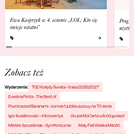
Ewa Kasprzyk w 4. sezonie „LOL: Kto się
Progra
śmieje ostatni”
użytko
Zobacz też
Wydarzenia:
TGD Kolędy Świata - trasa 2026/2027
Ewelina Flinta - The Best of
Piwnica pod Baranami - koncert jubileuszowy na 70-lecie
Igor Kwiatkowski – Introwertyk
Grupa MoCarta wśród gwiazd
Mietek Szcześniak - Symfonicznie
Mały Fiat Wielka Miłość