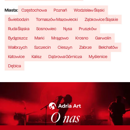
Miasta:
Częstochowa
Poznań
Wodzisław Śląski
Świebodzin
Tomaszów Mazowiecki
Ząbkowice Śląskie
Ruda Śląska
Sosnowiec
Nysa
Pruszków
Bydgoszcz
Marki
Mrągowo
Krosno
Garwolin
Wałbrzych
Szczecin
Cieszyn
Zabrze
Bełchatów
Katowice
Kalisz
Dąbrowa Górnicza
Myślenice
Dębica
O nas