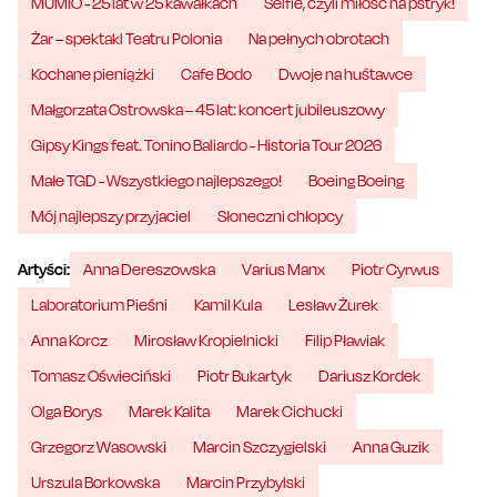
MUMIO - 25 lat w 25 kawałkach
Selfie, czyli miłość na pstryk!
Żar – spektakl Teatru Polonia
Na pełnych obrotach
Kochane pieniążki
Cafe Bodo
Dwoje na huśtawce
Małgorzata Ostrowska – 45 lat: koncert jubileuszowy
Gipsy Kings feat. Tonino Baliardo - Historia Tour 2026
Małe TGD - Wszystkiego najlepszego!
Boeing Boeing
Mój najlepszy przyjaciel
Słoneczni chłopcy
Artyści:
Anna Dereszowska
Varius Manx
Piotr Cyrwus
Laboratorium Pieśni
Kamil Kula
Lesław Żurek
Anna Korcz
Mirosław Kropielnicki
Filip Pławiak
Tomasz Oświeciński
Piotr Bukartyk
Dariusz Kordek
Olga Borys
Marek Kalita
Marek Cichucki
Grzegorz Wasowski
Marcin Szczygielski
Anna Guzik
Urszula Borkowska
Marcin Przybylski