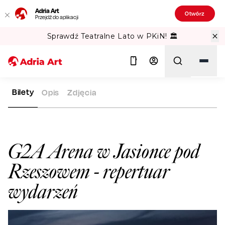
Adria Art
Otwórz
Przejdź do aplikacji
Sprawdź Teatralne Lato w PKiN! 🏛️
Bilety
Opis
Zdjęcia
ADRIA ART
SALE WIDOWISKOWE
G2A ARENA W JASIONCE
Szukaj
G2A Arena w Jasionce pod
Rzeszowem
- repertuar
wydarzeń