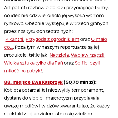
Art potrafi rozbawić do łez i przyciągnąć tłumy,
co idealnie odzwierciedla jej wysoka wartość
rynkowa. Obecnie występuje w trzech granych
przez nas tytułach teatralnych:
Pikantni
,
Przygoda z ogrodnikiem
oraz
O mało
co...
. Poza tym w naszym repertuarze są jej
produkcje, takie jak:
Nadzieja
,
Wacław
rządzi!
Wielka sztuka tylko dla Pań
oraz
Selfie, czyli
miłość na pstryk!
.
88. miejsce Ewa Kasprzyk
(50,70 mln zł):
Kobieta petarda! Jej niezwykły temperament,
dystans do siebie i magnetyzm przyciągają
uwagę mediów i widzów, gwarantując, że każdy
spektakl z jej udziałem staje się wielkim