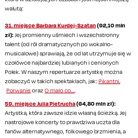
walutą:
31. miejsce Barbara Kurdej-Szatan
(92,10 mln
zł):
Jej promienny uśmiech i wszechstronny
talent (od ról dramatycznych po wokalno-
musicalowe) sprawiają, że od lat utrzymuje się w
czołówce najbardziej lubianych i cenionych
Polek. W naszym repertuarze artystkę można
zobaczyć w takich spektaklach, jak:
Pikantni
,
Porwanie
oraz
O mało co...
.
59. miejsce Julia Pietrucha
(64,80 mln zł):
Artystka, która zawsze idzie własną ścieżką. Jej
nastrojowe koncerty to prawdziwa uczta dla
fanów alternatywnego, folkowego brzmienia, a