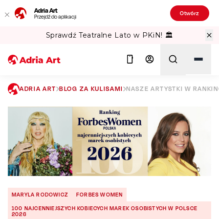
Adria Art
Otwórz
Przejdź do aplikacji
Sprawdź Teatralne Lato w PKiN! 🏛️
ADRIA ART
BLOG ZA KULISAMI
NASZE ARTYSTKI W RANKI
Szukaj
MARYLA RODOWICZ
FORBES WOMEN
100 NAJCENNIEJSZYCH KOBIECYCH MAREK OSOBISTYCH W POLSCE
2026