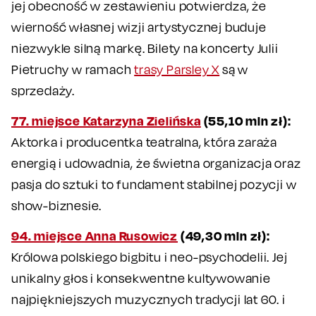
jej obecność w zestawieniu potwierdza, że
wierność własnej wizji artystycznej buduje
niezwykle silną markę. Bilety na koncerty Julii
Pietruchy w ramach
trasy Parsley X
są w
sprzedaży.
77. miejsce Katarzyna Zielińska
(55,10 mln zł):
Aktorka i producentka teatralna, która zaraża
energią i udowadnia, że świetna organizacja oraz
pasja do sztuki to fundament stabilnej pozycji w
show-biznesie.
94. miejsce Anna Rusowicz
(49,30 mln zł):
Królowa polskiego bigbitu i neo-psychodelii. Jej
unikalny głos i konsekwentne kultywowanie
najpiękniejszych muzycznych tradycji lat 60. i