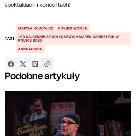
spektaklach i koncertach!
MARYLA RODOWICZ
FORBES WOMEN
100 NAJCENNIEJSZYCH KOBIECYCH MAREK OSOBISTYCH W
TAGI:
POLSCE 2026
ANNA MUCHA
Podobne artykuły