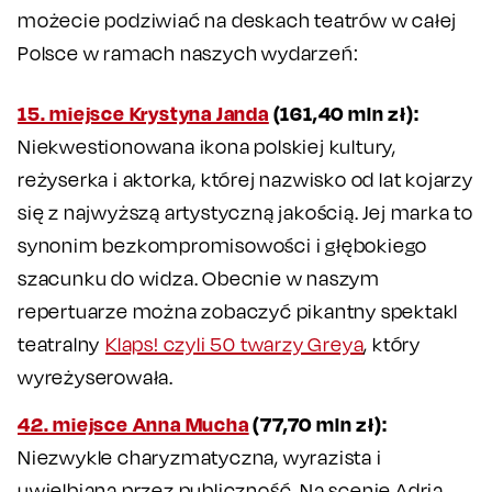
możecie podziwiać na deskach teatrów w całej
Polsce w ramach naszych wydarzeń:
15. miejsce Krystyna Janda
(161,40 mln zł):
Niekwestionowana ikona polskiej kultury,
reżyserka i aktorka, której nazwisko od lat kojarzy
się z najwyższą artystyczną jakością. Jej marka to
synonim bezkompromisowości i głębokiego
szacunku do widza. Obecnie w naszym
repertuarze można zobaczyć pikantny spektakl
teatralny
Klaps! czyli 50 twarzy Greya
, który
wyreżyserowała.
42. miejsce Anna Mucha
(77,70 mln zł):
Niezwykle charyzmatyczna, wyrazista i
uwielbiana przez publiczność. Na scenie Adria