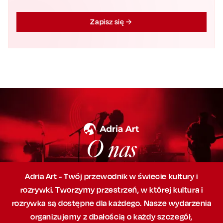
Zapisz się
O nas
Adria Art - Twój przewodnik w świecie kultury i
rozrywki. Tworzymy przestrzeń,
w której
kultura i
rozrywka są dostępne dla każdego. Nasze wydarzenia
organizujemy
z dbałością
o każdy szczegół,