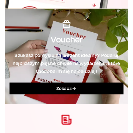
Voucher
Szukasz pomysłu na prezent idealny? Podaruj
najbliższym piękne chwile na wydarzeniu, które
spodoba im się najbardziej!
Zobacz