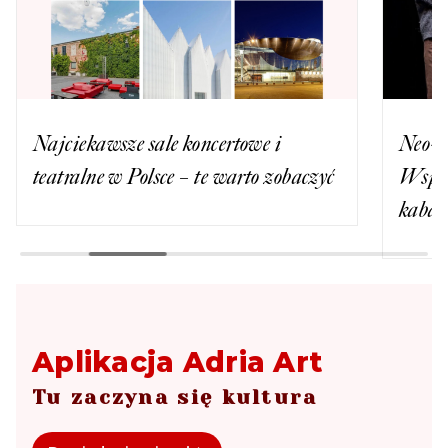
Najciekawsze sale koncertowe i
Neo-N
teatralne w Polsce – te warto zobaczyć
Wspom
kabar
Aplikacja Adria Art
Tu zaczyna się kultura