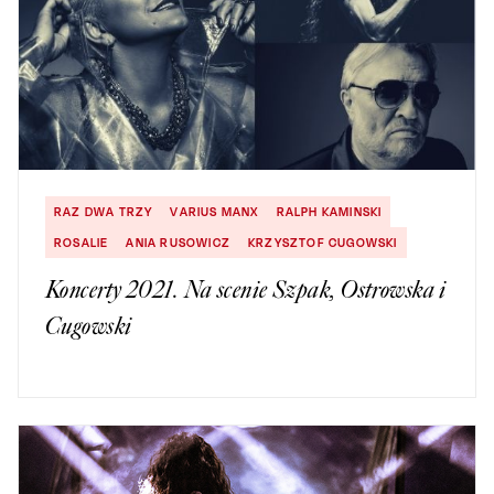
RAZ DWA TRZY
VARIUS MANX
RALPH KAMINSKI
ROSALIE
ANIA RUSOWICZ
KRZYSZTOF CUGOWSKI
Koncerty 2021. Na scenie Szpak, Ostrowska i
Cugowski