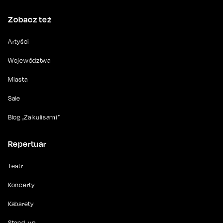
Zobacz też
Artyści
Województwa
Miasta
Sale
Blog „Za kulisami”
Repertuar
Teatr
Koncerty
Kabarety
Stand-up