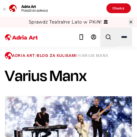
Adria Art
Otwórz
Przejdź do aplikacji
Sprawdź Teatralne Lato w PKiN! 🏛️
ADRIA ART
BLOG ZA KULISAMI
VARIUS MANX
Varius Manx
Szukaj