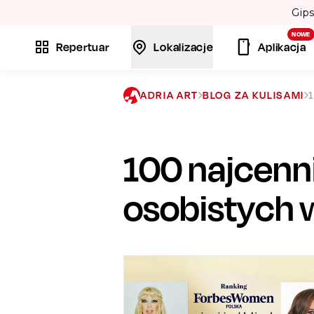
bojów: „Bamboléo” i „Volare”. 💃
NOWE
Repertuar
Lokalizacje
Aplikacja
ADRIA ART
BLOG ZA KULISAMI
100 najcenn
osobistych 