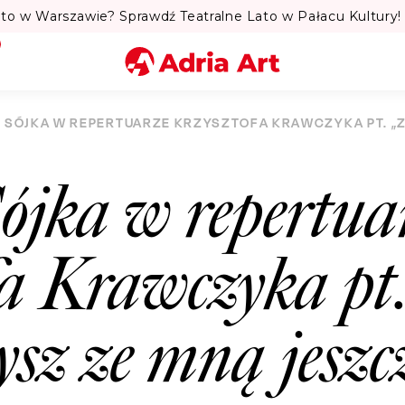
to w Warszawie? Sprawdź Teatralne Lato w Pałacu Kultury! 
Miasto
 SÓJKA W REPERTUARZE KRZYSZTOFA KRAWCZYKA PT. „Z
Kategoria
ójka w repertua
Szukaj
a Krawczyka pt
sz ze mną jeszc