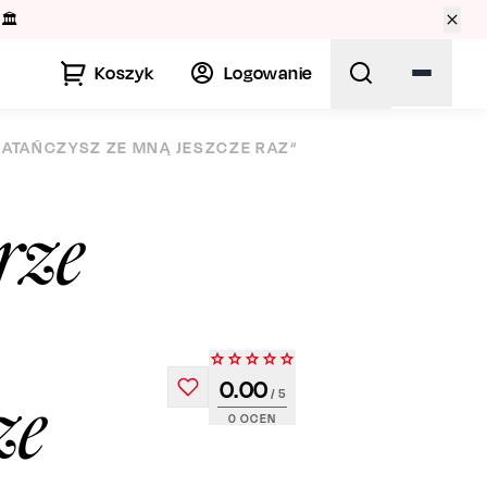
🏛️
Koszyk
Logowanie
ATAŃCZYSZ ZE MNĄ JESZCZE RAZ“
rze
.
0.00
ze
/ 5
0
OCEN