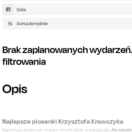
Sortuj domyślnie
Brak zaplanowanych wydarzeń. 
filtrowania
Opis
Najlepsze piosenki Krzysztofa Krawczyka
Repertuar obejmuje między innymi takie przeboje jak „
Parostate