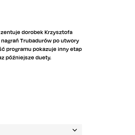
ezentuje dorobek Krzysztofa
 nagrań Trubadurów po utwory
ęść programu pokazuje inny etap
raz późniejsze duety.