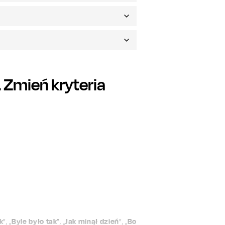
Zmień kryteria
k
”, „
Byle było tak
”, „
Jak minął dzień
”, „
Bo