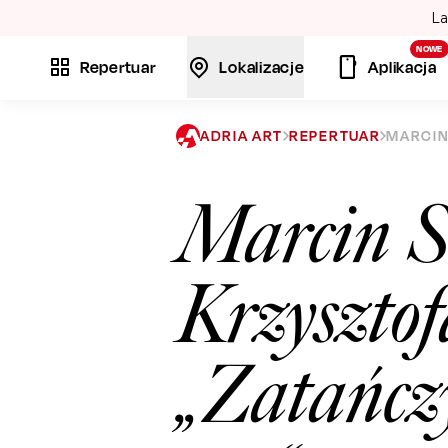
La
NOWE
Repertuar
Lokalizacje
Aplikacja
ADRIA ART
REPERTUAR
MARCIN
Marcin S
Krzysztof
„Zatańczy