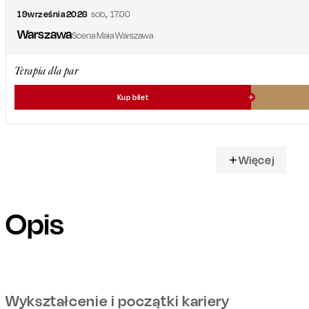
19
września
2026
sob.
,
17.00
Warszawa
Scena Mała Warszawa
Terapia dla par
Kup bilet
Więcej
Opis
Wykształcenie i początki kariery