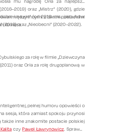
yniosła mu nagrodę Orła za najlepszą
 (2016–2019) oraz „Mistrz” (2020), gdzie
 dobre i na złe” (od 2016 roku jako Artur
cował między innymi z takimi postaciami
ka” (2018) oraz „Nieobecni” (2020–2022).
Jan Komasa.
Cybulskiego za rolę w filmie „Dziewczyna
t (2011) oraz Orła za rolę drugoplanową w
inteligentnej, pełnej humoru opowieści o
a sesja, która zamiast spokoju przynosi
 także inne znakomite postacie polskiej
Kalita
czy
Paweł Ławrynowicz
. Sprawdź