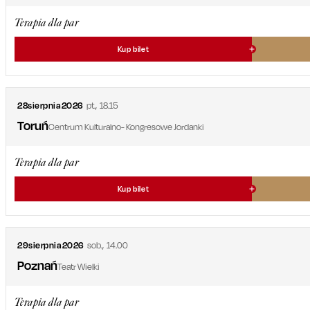
Terapia dla par
Kup bilet
28
sierpnia
2026
pt.
,
18.15
Toruń
Centrum Kulturalno- Kongresowe Jordanki
Terapia dla par
Kup bilet
29
sierpnia
2026
sob.
,
14.00
Poznań
Teatr Wielki
Terapia dla par