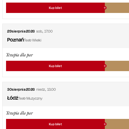
Kup bilet
29
sierpnia
2026
sob.
,
17.00
Poznań
Teatr Wielki
Terapia dla par
Kup bilet
30
sierpnia
2026
niedz.
,
13.00
Łódź
Teatr Muzyczny
Terapia dla par
Kup bilet