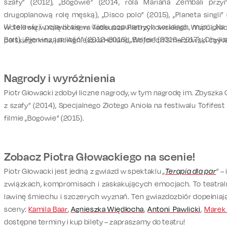
szafy” (2012), „Bogowie” (2014, rola Mariana Zembali prz
drugoplanową rolę męską), „Disco polo” (2015), „Planeta singli”
W telewizji pojawił się w wielu popularnych serialach, m.in.: „Na
wcielił się w rolę boksera Tadeusza Pietrzykowskiego. Współpra
Bart), „Pierwsza miłość” (2012–2016), „Belfer” (2016–2017), „Chył
polskiego kina, jak: Agnieszka Holland, Wojciech Smarzowski czy 
Nagrody i wyróżnienia
Piotr Głowacki zdobył liczne nagrody, w tym nagrodę im. Zbyszka 
z szafy” (2014), Specjalnego Złotego Anioła na festiwalu Tofifes
filmie „Bogowie” (2015).
Zobacz Piotra Głowackiego na scenie!
Piotr Głowacki jest jedną z gwiazd w spektaklu
„
Terapia dla par
”
–
związkach, kompromisach i zaskakujących emocjach. To teatraln
lawinę śmiechu i szczerych wyznań. Ten gwiazdozbiór dopełniają
sceny:
Kamila Baar
,
Agnieszka Więdłocha
,
Antoni Pawlicki
,
Marek 
dostępne terminy i kup bilety – zapraszamy do teatru!