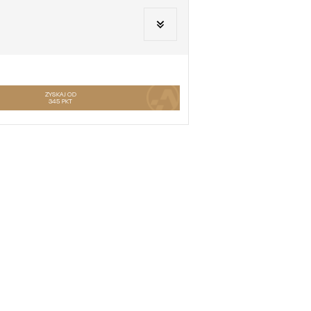
ZYSKAJ OD
345
PKT