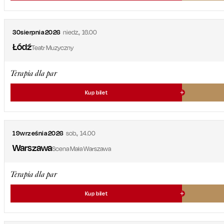
30
sierpnia
2026
niedz.
,
16.00
Łódź
Teatr Muzyczny
Terapia dla par
Kup bilet
19
września
2026
sob.
,
14.00
Warszawa
Scena Mała Warszawa
Terapia dla par
Kup bilet