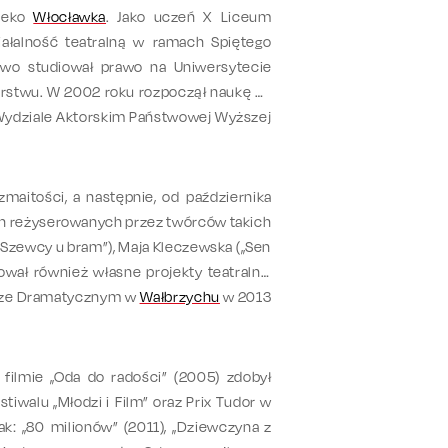
aleko
Włocławka
. Jako uczeń X Liceum
ałalność teatralną w ramach Spiętego
owo studiował prawo na Uniwersytecie
torstwu. W 2002 roku rozpoczął naukę na
a Wydziale Aktorskim Państwowej Wyższej
aitości, a następnie, od października
ch reżyserowanych przez twórców takich
”, „Szewcy u bram”), Maja Kleczewska („Sen
zował również własne projekty teatralne,
trze Dramatycznym w
Wałbrzychu
w 2013
filmie „Oda do radości” (2005) zdobył
tiwalu „Młodzi i Film” oraz Prix Tudor w
ak: „80 milionów” (2011), „Dziewczyna z