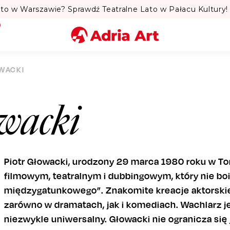
to w Warszawie? Sprawdź Teatralne Lato w Pałacu Kultury! 
Miasto
OWACKI
Kategoria
owacki
Szukaj
Piotr Głowacki, urodzony 29 marca 1980 roku w To
filmowym, teatralnym i dubbingowym, który nie boi
międzygatunkowego”. Znakomite kreacje aktorski
zarówno w dramatach, jak i komediach. Wachlarz j
niezwykle uniwersalny. Głowacki nie ogranicza się 