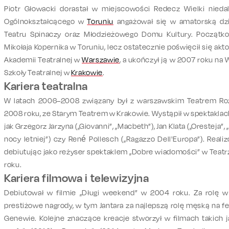
Piotr Głowacki dorastał w miejscowości Redecz Wielki nied
Ogólnokształcącego w
Toruniu
angażował się w amatorską dzi
Teatru Spinaczy oraz Młodzieżowego Domu Kultury. Początk
Mikołaja Kopernika w Toruniu, lecz ostatecznie poświęcił się ak
Akademii Teatralnej w
Warszawie
, a ukończył ją w 2007 roku n
Szkoły Teatralnej w
Krakowie
.
Kariera teatralna
W latach 2006–2008 związany był z warszawskim Teatrem Rozm
2008 roku, ze Starym Teatrem w Krakowie. Wystąpił w spektakla
jak Grzegorz Jarzyna („Giovanni”, „Macbeth”), Jan Klata („Oresteja
nocy letniej”) czy René Pollesch („Ragazzo Dell'Europa”). Reali
debiutując jako reżyser spektaklem „Dobre wiadomości” w Tea
roku.
Kariera filmowa i telewizyjna
Debiutował w filmie „Długi weekend” w 2004 roku. Za rolę w 
prestiżowe nagrody, w tym Jantara za najlepszą rolę męską na fes
Genewie. Kolejne znaczące kreacje stworzył w filmach takich j