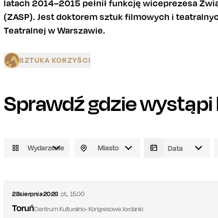
latach 2014–2015 pełnił funkcję wiceprezesa Zwi
(ZASP). Jest doktorem sztuk filmowych i teatraln
Teatralnej w Warszawie.
SZTUKA KORZYŚCI
Sprawdź gdzie wystąpi
Wydarzenie
Miasto
28
sierpnia
2026
pt.
,
15.00
Toruń
Centrum Kulturalno- Kongresowe Jordanki