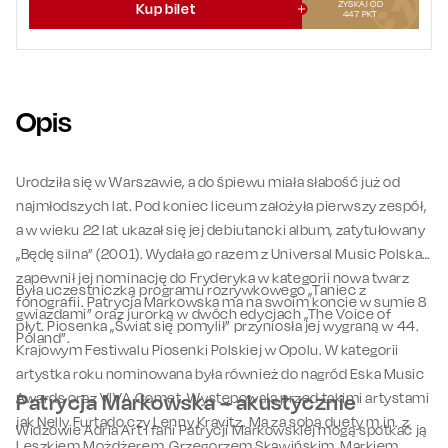
ZYSKAJ OD
Kup bilet
447
PKT
Opis
Urodziła się w Warszawie, a do śpiewu miała słabość już od
najmłodszych lat. Pod koniec liceum założyła pierwszy zespół,
a w wieku 22 lat ukazał się jej debiutancki album, zatytułowany
„Będę silna” (2001). Wydała go razem z Universal Music Polska i
zapewnił jej nominację do Fryderyka w kategorii nowa twarz
Była uczestniczką programu rozrywkowego „Taniec z
fonografii. Patrycja Markowska ma na swoim koncie w sumie 8
gwiazdami” oraz jurorką w dwóch edycjach „The Voice of
płyt. Piosenka „Świat się pomylił” przyniosła jej wygraną w 44.
Poland”.
Krajowym Festiwalu Piosenki Polskiej w Opolu. W kategorii
artystka roku nominowana była również do nagród Eska Music
Awards oraz VIVA Comet. Występowała przed takimi artystami
Patrycja Markowska – akustycznie
jak Nelly Furtado czy Lenny Kravitz. Ma za sobą duety m.in. z
Widzowie Adria Art i fani Patrycji Markowskiej mogą spotkać ją
Leszkiem Możdżerem, Grzegorzem Skawińskim, Markiem