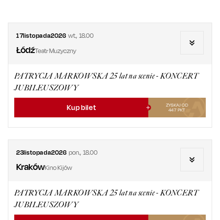
17
listopada
2026
wt.
,
18.00
Łódź
Teatr Muzyczny
PATRYCJA MARKOWSKA 25 lat na scenie - KONCERT
JUBILEUSZOWY
ZYSKAJ OD
Kup bilet
447
PKT
23
listopada
2026
pon.
,
18.00
Kraków
Kino Kijów
PATRYCJA MARKOWSKA 25 lat na scenie - KONCERT
JUBILEUSZOWY