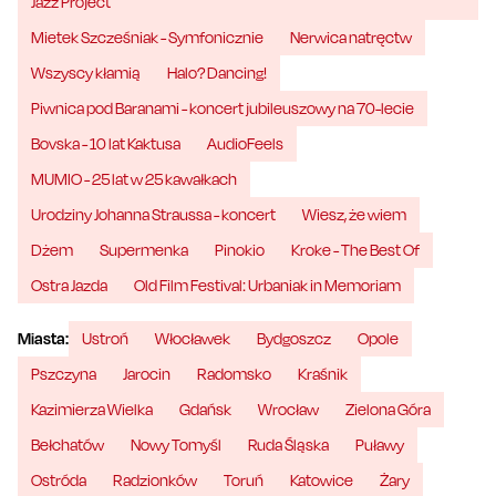
Jazz Project
Mietek Szcześniak - Symfonicznie
Nerwica natręctw
Wszyscy kłamią
Halo? Dancing!
Piwnica pod Baranami - koncert jubileuszowy na 70-lecie
Bovska - 10 lat Kaktusa
AudioFeels
MUMIO - 25 lat w 25 kawałkach
Urodziny Johanna Straussa - koncert
Wiesz, że wiem
Dżem
Supermenka
Pinokio
Kroke - The Best Of
Ostra Jazda
Old Film Festival: Urbaniak in Memoriam
Miasta:
Ustroń
Włocławek
Bydgoszcz
Opole
Pszczyna
Jarocin
Radomsko
Kraśnik
Kazimierza Wielka
Gdańsk
Wrocław
Zielona Góra
Bełchatów
Nowy Tomyśl
Ruda Śląska
Puławy
Ostróda
Radzionków
Toruń
Katowice
Żary