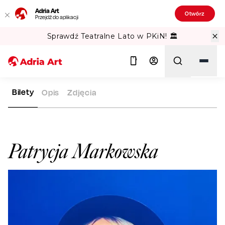
Adria Art
Otwórz
Przejdź do aplikacji
Sprawdź Teatralne Lato w PKiN! 🏛️
Bilety
Opis
Zdjęcia
ADRIA ART
ARTYŚCI
PATRYCJA MARKOWSKA
Szukaj
Patrycja Markowska