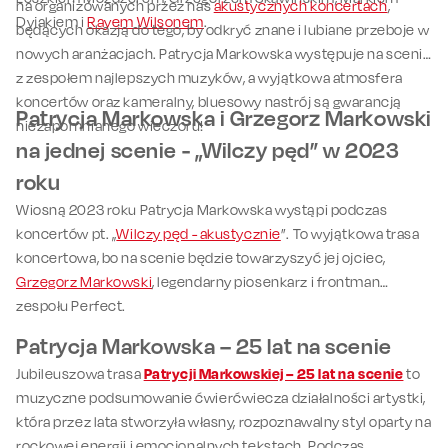
na organizowanych przez nas
akustycznych koncertach
,
Dyjakiem i
Rayem Wilsonem
.
będących okazją do tego, by odkryć znane i lubiane przeboje w
nowych aranżacjach. Patrycja Markowska występuje na scenie
z zespołem najlepszych muzyków, a wyjątkowa atmosfera
koncertów oraz kameralny, bluesowy nastrój są gwarancją
Patrycja Markowska i Grzegorz Markowski
niezapomnianego wieczoru!
na jednej scenie - „Wilczy pęd” w 2023
roku
Wiosną 2023 roku Patrycja Markowska wystąpi podczas
koncertów pt. „
Wilczy pęd - akustycznie
”. To wyjątkowa trasa
koncertowa, bo na scenie będzie towarzyszyć jej ojciec,
Grzegorz Markowski
, legendarny piosenkarz i frontman
zespołu Perfect.
Patrycja Markowska – 25 lat na scenie
Jubileuszowa trasa
Patrycji Markowskiej – 25 lat na scenie
to
muzyczne podsumowanie ćwierćwiecza działalności artystki,
która przez lata stworzyła własny, rozpoznawalny styl oparty na
rockowej energii i emocjonalnych tekstach. Podczas