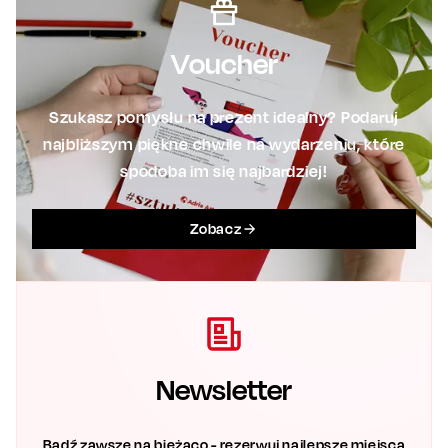
Voucher
Szukasz pomysłu na prezent idealny? Podaruj
najbliższym piękne chwile na wydarzeniu, które
spodoba im się najbardziej!
Zobacz
Newsletter
Bądź zawsze na bieżąco - rezerwuj najlepsze miejsca