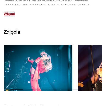
koncertów Patrycja Markowska prezentuje największe
przeboje w nowych, akustycznych aranżacjach, a repertuar
Więcej
uzupełniają także utwory rzadziej wykonywane na żywo,
tworząc intymną i pełną wspomnień podróż przez jej
twórczość.
Zdjęcia