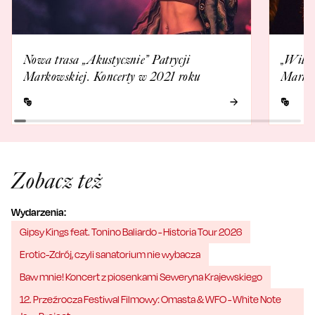
Nowa trasa „Akustycznie” Patrycji
„Wilcz
Markowskiej. Koncerty w 2021 roku
Markow
Zobacz też
Wydarzenia:
Gipsy Kings feat. Tonino Baliardo - Historia Tour 2026
Erotic-Zdrój, czyli sanatorium nie wybacza
Baw mnie! Koncert z piosenkami Seweryna Krajewskiego
12. Przeźrocza Festiwal Filmowy: Omasta & WFO - White Note