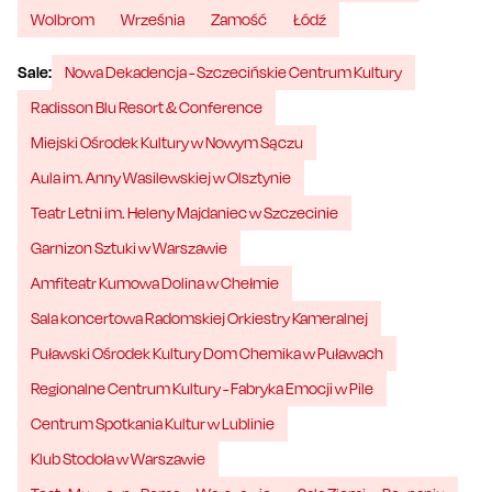
Wolbrom
Września
Zamość
Łódź
Sale:
Nowa Dekadencja - Szczecińskie Centrum Kultury
Radisson Blu Resort & Conference
Miejski Ośrodek Kultury w Nowym Sączu
Aula im. Anny Wasilewskiej w Olsztynie
Teatr Letni im. Heleny Majdaniec w Szczecinie
Garnizon Sztuki w Warszawie
Amfiteatr Kumowa Dolina w Chełmie
Sala koncertowa Radomskiej Orkiestry Kameralnej
Puławski Ośrodek Kultury Dom Chemika w Puławach
Regionalne Centrum Kultury - Fabryka Emocji w Pile
Centrum Spotkania Kultur w Lublinie
Klub Stodoła w Warszawie