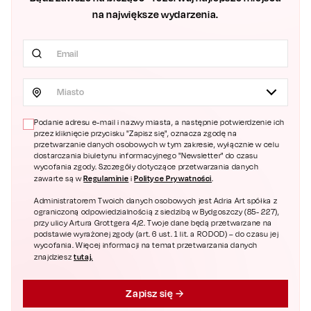
na największe wydarzenia.
Miasto
Podanie adresu e-mail i nazwy miasta, a następnie potwierdzenie ich
przez kliknięcie przycisku "Zapisz się", oznacza zgodę na
przetwarzanie danych osobowych w tym zakresie, wyłącznie w celu
dostarczania biuletynu informacyjnego "Newsletter" do czasu
wycofania zgody. Szczegóły dotyczące przetwarzania danych
Regulaminie
Polityce Prywatności
zawarte są w
i
.
Administratorem Twoich danych osobowych jest Adria Art spółka z
ograniczoną odpowiedzialnością z siedzibą w Bydgoszczy (85- 227),
przy ulicy Artura Grottgera 4/2. Twoje dane będą przetwarzane na
podstawie wyrażonej zgody (art. 6 ust. 1 lit. a RODOD) – do czasu jej
wycofania. Więcej informacji na temat przetwarzania danych
tutaj.
znajdziesz
Zapisz się