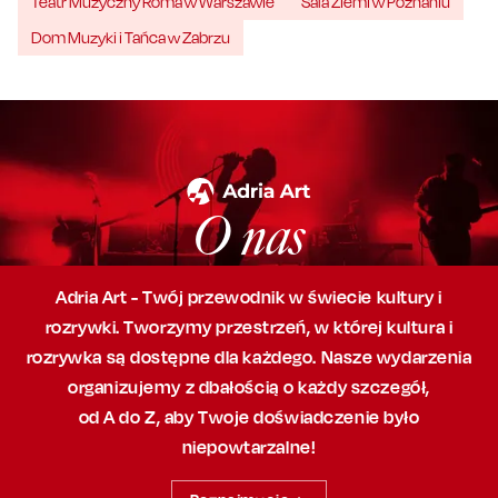
Teatr Muzyczny Roma w Warszawie
Sala Ziemi w Poznaniu
Dom Muzyki i Tańca w Zabrzu
O nas
Adria Art - Twój przewodnik w świecie kultury i
rozrywki. Tworzymy przestrzeń,
w której
kultura i
rozrywka są dostępne dla każdego. Nasze wydarzenia
organizujemy
z dbałością
o każdy szczegół,
od A do Z, aby
Twoje doświadczenie było
niepowtarzalne!