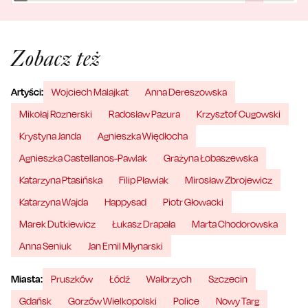
Zobacz też
Artyści:
Wojciech Malajkat
Anna Dereszowska
Mikołaj Roznerski
Radosław Pazura
Krzysztof Cugowski
Krystyna Janda
Agnieszka Więdłocha
Agnieszka Castellanos-Pawlak
Grażyna Łobaszewska
Katarzyna Ptasińska
Filip Pławiak
Mirosław Zbrojewicz
Katarzyna Wajda
Happysad
Piotr Głowacki
Marek Dutkiewicz
Łukasz Drapała
Marta Chodorowska
Anna Seniuk
Jan Emil Młynarski
Miasta:
Pruszków
Łódź
Wałbrzych
Szczecin
Gdańsk
Gorzów Wielkopolski
Police
Nowy Targ