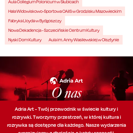
Aula Collegium Polonicum w Słubicach
Hala Widowiskowo-Sportowa CAiIS w Grodzisku Mazowieckim
Fabryka Lloyda w Bydgoszczy
Nowa Dekadencja - Szczecińskie Centrum Kultury
Nyski Dom Kultury
Aula im. Anny Wasilewskiej w Olsztynie
O nas
Adria Art - Twój przewodnik w świecie kultury i
rozrywki. Tworzymy przestrzeń,
w której
kultura i
rozrywka są dostępne dla każdego. Nasze wydarzenia
organizujemy
z dbałością
o każdy szczegół,