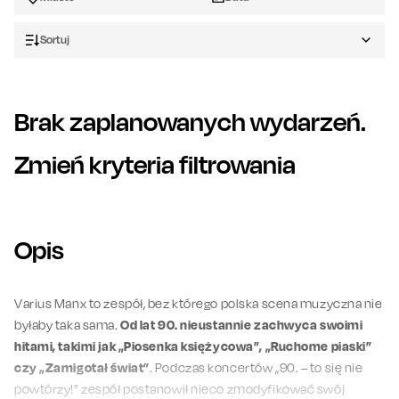
Sortuj
Brak zaplanowanych wydarzeń.
Zmień kryteria filtrowania
Opis
Varius Manx to zespół, bez którego polska scena muzyczna nie
byłaby taka sama.
Od lat 90. nieustannie zachwyca swoimi
hitami, takimi jak „Piosenka księżycowa”, „Ruchome piaski”
czy „Zamigotał świat”
. Podczas koncertów „90. – to się nie
powtórzy!” zespół postanowił nieco zmodyfikować swój