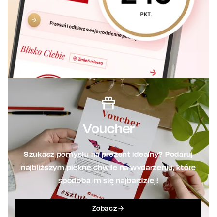
Voucher
Szukasz pomysłu na prezent idealny? Podaruj
najbliższym piękne chwile na wydarzeniu, które
spodoba im się najbardziej!
Zobacz