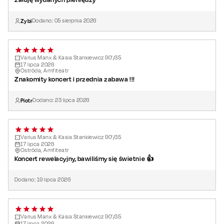
Zybi
Dodano:
05
sierpnia
2026
Varius Manx & Kasia Stankiewicz 90'/35
17
lipca
2026
Ostróda, Amfiteatr
Znakomity koncert i przednia zabawa !!!
Piotr
Dodano:
23
lipca
2026
Varius Manx & Kasia Stankiewicz 90'/35
17
lipca
2026
Ostróda, Amfiteatr
Koncert rewelacyjny, bawiliśmy się świetnie 👍
Dodano:
19
lipca
2026
Varius Manx & Kasia Stankiewicz 90'/35
17
lipca
2026