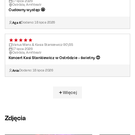
17
lipca
2026
Ostróda, Amfiteatr
Cudowny występ 🤩
Aga K
Dodano:
18
lipca
2026
Varius Manx & Kasia Stankiewicz 90'/35
17
lipca
2026
Ostróda, Amfiteatr
Koncert Kasi Stankiewicz w Ostródzie - świetny 😍
Ania
Dodano:
18
lipca
2026
Więcej
Zdjęcia