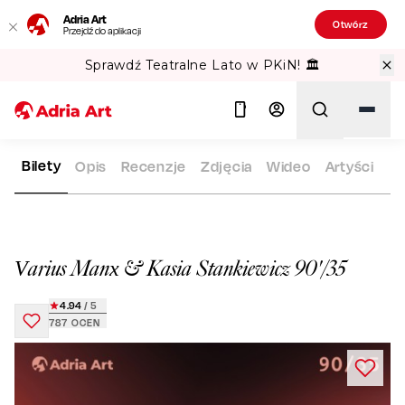
Adria Art
Otwórz
Przejdź do aplikacji
Sprawdź Teatralne Lato w PKiN! 🏛️
Bilety
Opis
Recenzje
Zdjęcia
Wideo
Artyści
ADRIA ART
REPERTUAR
VARIUS MANX & KASIA STANKIEWI
Szukaj
Varius Manx & Kasia Stankiewicz 90'/35
4.94
/ 5
787
OCEN