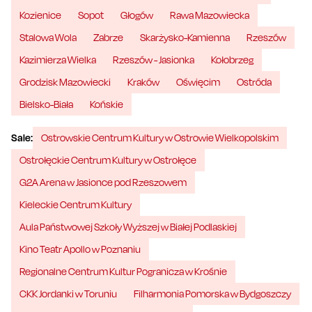
Kozienice
Sopot
Głogów
Rawa Mazowiecka
Stalowa Wola
Zabrze
Skarżysko-Kamienna
Rzeszów
Kazimierza Wielka
Rzeszów - Jasionka
Kołobrzeg
Grodzisk Mazowiecki
Kraków
Oświęcim
Ostróda
Bielsko-Biała
Końskie
Sale:
Ostrowskie Centrum Kultury w Ostrowie Wielkopolskim
Ostrołęckie Centrum Kultury w Ostrołęce
G2A Arena w Jasionce pod Rzeszowem
Kieleckie Centrum Kultury
Aula Państwowej Szkoły Wyższej w Białej Podlaskiej
Kino Teatr Apollo w Poznaniu
Regionalne Centrum Kultur Pogranicza w Krośnie
CKK Jordanki w Toruniu
Filharmonia Pomorska w Bydgoszczy