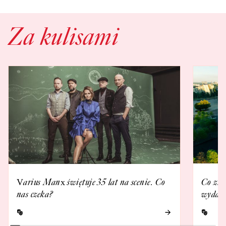
Za kulisami
Varius Manx świętuje 35 lat na scenie. Co
Co zna
nas czeka?
wydarz