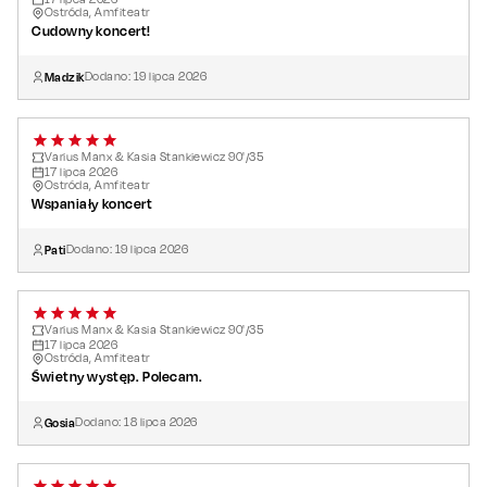
Ostróda, Amfiteatr
Cudowny koncert!
Madzik
Dodano:
19
lipca
2026
Varius Manx & Kasia Stankiewicz 90'/35
17
lipca
2026
Ostróda, Amfiteatr
Wspaniały koncert
Pati
Dodano:
19
lipca
2026
Varius Manx & Kasia Stankiewicz 90'/35
17
lipca
2026
Ostróda, Amfiteatr
Świetny występ. Polecam.
Gosia
Dodano:
18
lipca
2026