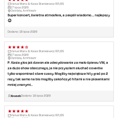
Varius Manx & Kasia Stankiewicz 90'/35
17
lipca
2026
Ostróda, Amfiteatr
Super koncert, świetna atmosfera, a zespół wiadomo... najlepszy
😉
Dodano:
18
lipca
2026
Varius Manx & Kasia Stankiewicz 90'/35
17
lipca
2026
Ostróda, Amfiteatr
P. Kasia głos jak dzwon ale zdecydowanie za mało śpiewu VM, a
za dużo show obocznego, ja nie przyszłam słuchać coverów
tylko wspominać stare czasy. Mogliby największe hity grać po 2
razy, tak samo na bis mogliby zakończyć hitami a nie piosenkami
mniej znanymi..
Kowseb
Dodano:
18
lipca
2026
Varius Manx & Kasia Stankiewicz 90'/35