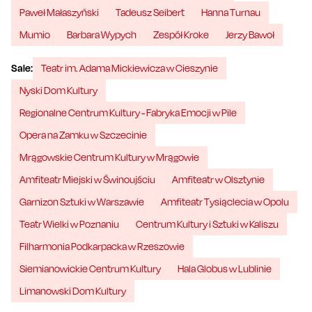
Paweł Małaszyński
Tadeusz Seibert
Hanna Turnau
Mumio
Barbara Wypych
Zespół Kroke
Jerzy Bawoł
Sale:
Teatr im. Adama Mickiewicza w Cieszynie
Nyski Dom Kultury
Regionalne Centrum Kultury - Fabryka Emocji w Pile
Opera na Zamku w Szczecinie
Mrągowskie Centrum Kultury w Mrągowie
Amfiteatr Miejski w Świnoujściu
Amfiteatr w Olsztynie
Garnizon Sztuki w Warszawie
Amfiteatr Tysiąclecia w Opolu
Teatr Wielki w Poznaniu
Centrum Kultury i Sztuki w Kaliszu
Filharmonia Podkarpacka w Rzeszowie
Siemianowickie Centrum Kultury
Hala Globus w Lublinie
Limanowski Dom Kultury