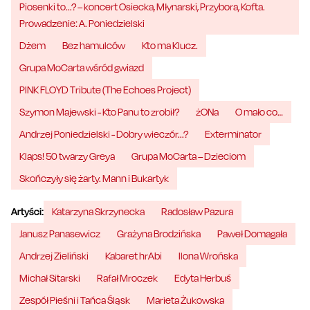
Piosenki to...? – koncert Osiecka, Młynarski, Przybora, Kofta.
Prowadzenie: A. Poniedzielski
Dżem
Bez hamulców
Kto ma Klucz.
Grupa MoCarta wśród gwiazd
PINK FLOYD Tribute (The Echoes Project)
Szymon Majewski - Kto Panu to zrobił?
żONa
O mało co…
Andrzej Poniedzielski - Dobry wieczór...?
Exterminator
Klaps! 50 twarzy Greya
Grupa MoCarta – Dzieciom
Skończyły się żarty. Mann i Bukartyk
Artyści:
Katarzyna Skrzynecka
Radosław Pazura
Janusz Panasewicz
Grażyna Brodzińska
Paweł Domagała
Andrzej Zieliński
Kabaret hrAbi
Ilona Wrońska
Michał Sitarski
Rafał Mroczek
Edyta Herbuś
Zespół Pieśni i Tańca Śląsk
Marieta Żukowska