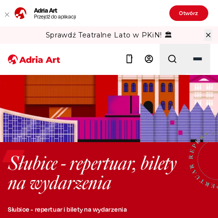
Adria Art
Otwórz
Przejdź do aplikacji
Sprawdź Teatralne Lato w PKiN! 🏛️
Szukaj
Słubice - repertuar, bilety
na wydarzenia
Słubice - repertuar i bilety na wydarzenia