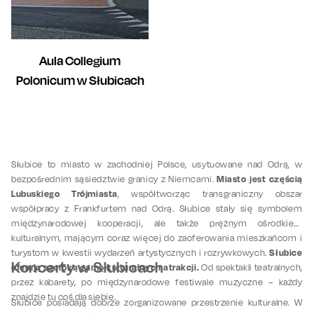
Aula Collegium
Polonicum w Słubicach
Słubice to miasto w zachodniej Polsce, usytuowane nad Odrą, w
Miasto jest częścią
bezpośrednim sąsiedztwie granicy z Niemcami.
Lubuskiego Trójmiasta
, współtworząc transgraniczny obszar
współpracy z Frankfurtem nad Odrą. Słubice stały się symbolem
międzynarodowej kooperacji, ale także prężnym ośrodkiem
kulturalnym, mającym coraz więcej do zaoferowania mieszkańcom i
Słubice
turystom w kwestii wydarzeń artystycznych i rozrywkowych.
Koncerty w Słubicach
oferują szeroką gamę kulturalnych atrakcji.
Od spektakli teatralnych,
przez kabarety, po międzynarodowe festiwale muzyczne – każdy
znajdzie tu coś dla siebie.
Słubice posiadają dobrze zorganizowane przestrzenie kulturalne. W