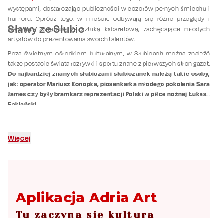
występami, dostarczając publiczności wieczorów pełnych śmiechu i
humoru. Oprócz tego, w mieście odbywają się różne przeglądy i
Sławy ze Słubic
warsztaty związane ze sztuką kabaretową, zachęcające młodych
artystów do prezentowania swoich talentów.
Poza świetnym ośrodkiem kulturalnym, w Słubicach można znaleźć
także postacie świata rozrywki i sportu znane z pierwszych stron gazet.
Do najbardziej znanych słubiczan i słubiczanek należą takie osoby,
jak: operator Mariusz Konopka, piosenkarka młodego pokolenia Sara
James czy były bramkarz reprezentacji Polski w piłce nożnej Łukasz
Fabiański.
Więcej
Aplikacja Adria Art
Tu zaczyna się kultura