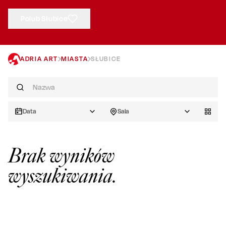
Polub Słubice
ADRIA ART
MIASTA
SŁUBICE
Data
Sala
Brak wyników
wyszukiwania.