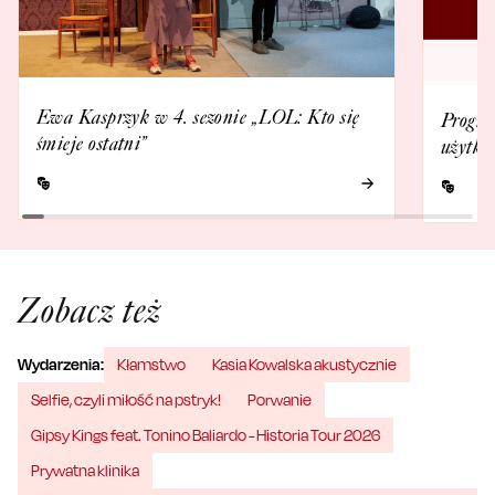
Ewa Kasprzyk w 4. sezonie „LOL: Kto się
Progra
śmieje ostatni”
użytko
Zobacz też
Wydarzenia:
Kłamstwo
Kasia Kowalska akustycznie
Selfie, czyli miłość na pstryk!
Porwanie
Gipsy Kings feat. Tonino Baliardo - Historia Tour 2026
Prywatna klinika