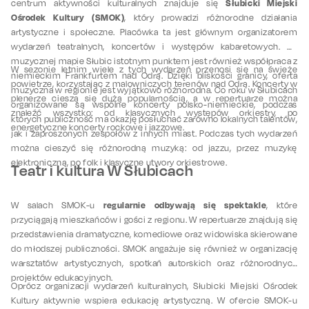
Słubicki Miejski
centrum aktywności kulturalnych znajduje się
Ośrodek Kultury (SMOK)
, który prowadzi różnorodne działania
artystyczne i społeczne. Placówka ta jest głównym organizatorem
wydarzeń teatralnych, koncertów i występów kabaretowych. Na
muzycznej mapie Słubic istotnym punktem jest również współpraca z
W sezonie letnim wiele z tych wydarzeń przenosi się na świeże
niemieckim Frankfurtem nad Odrą. Dzięki bliskości granicy, oferta
powietrze, korzystając z malowniczych terenów nad Odrą. Koncerty w
muzyczna w regionie jest wyjątkowo różnorodna. Co roku w Słubicach
plenerze cieszą się dużą popularnością, a w repertuarze można
organizowane są wspólne koncerty polsko-niemieckie, podczas
znaleźć wszystko: od klasycznych występów orkiestry, po
których publiczność ma okazję posłuchać zarówno lokalnych talentów,
energetyczne koncerty rockowe i jazzowe.
jak i zaproszonych zespołów z innych miast. Podczas tych wydarzeń
można cieszyć się różnorodną muzyką: od jazzu, przez muzykę
elektroniczną, po folk i klasyczne utwory orkiestrowe.
Teatr i kultura W Słubicach
regularnie odbywają się spektakle
W salach SMOK-u
, które
przyciągają mieszkańców i gości z regionu. W repertuarze znajdują się
przedstawienia dramatyczne, komediowe oraz widowiska skierowane
do młodszej publiczności. SMOK angażuje się również w organizację
warsztatów artystycznych, spotkań autorskich oraz różnorodnych
projektów edukacyjnych.
Oprócz organizacji wydarzeń kulturalnych, Słubicki Miejski Ośrodek
Kultury aktywnie wspiera edukację artystyczną. W ofercie SMOK-u