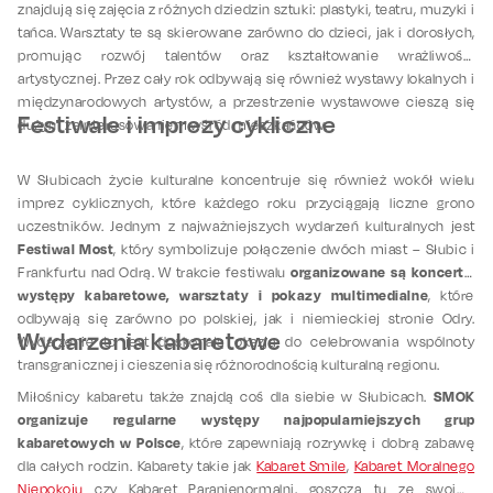
znajdują się zajęcia z różnych dziedzin sztuki: plastyki, teatru, muzyki i
tańca. Warsztaty te są skierowane zarówno do dzieci, jak i dorosłych,
promując rozwój talentów oraz kształtowanie wrażliwości
artystycznej. Przez cały rok odbywają się również wystawy lokalnych i
międzynarodowych artystów, a przestrzenie wystawowe cieszą się
Festiwale i imprezy cykliczne
dużym zainteresowaniem wśród mieszkańców.
W Słubicach życie kulturalne koncentruje się również wokół wielu
imprez cyklicznych, które każdego roku przyciągają liczne grono
uczestników. Jednym z najważniejszych wydarzeń kulturalnych jest
Festiwal Most
, który symbolizuje połączenie dwóch miast – Słubic i
organizowane są koncerty,
Frankfurtu nad Odrą. W trakcie festiwalu
występy kabaretowe, warsztaty i pokazy multimedialne
, które
odbywają się zarówno po polskiej, jak i niemieckiej stronie Odry.
Wydarzenia kabaretowe
Wydarzenie to jest doskonałą okazją do celebrowania wspólnoty
transgranicznej i cieszenia się różnorodnością kulturalną regionu.
SMOK
Miłośnicy kabaretu także znajdą coś dla siebie w Słubicach.
organizuje regularne występy najpopularniejszych grup
kabaretowych w Polsce
, które zapewniają rozrywkę i dobrą zabawę
dla całych rodzin. Kabarety takie jak
Kabaret Smile
,
Kabaret Moralnego
Niepokoju
czy Kabaret Paranienormalni, goszczą tu ze swoimi