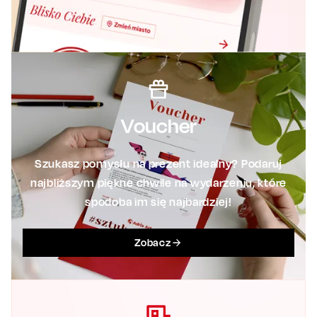
Voucher
Szukasz pomysłu na prezent idealny? Podaruj
najbliższym piękne chwile na wydarzeniu, które
spodoba im się najbardziej!
Zobacz