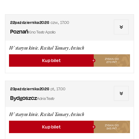
22
października
2026
czw.
,
17.00
Poznań
Kino Teatr Apollo
W starym kinie. Recital Tamary Arciuch
ZYSKAJ OD
Kup bilet
270
PKT
23
października
2026
pt.
,
17.00
Bydgoszcz
Adria Teatr
W starym kinie. Recital Tamary Arciuch
ZYSKAJ OD
Kup bilet
345
PKT