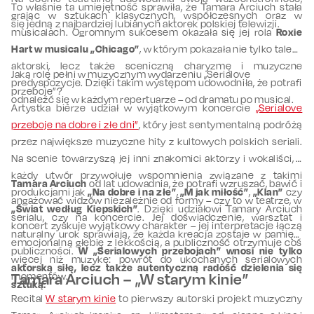
To właśnie ta umiejętność sprawiła, że Tamara Arciuch stała
grając w sztukach klasycznych, współczesnych oraz w
się jedną z najbardziej lubianych aktorek polskiej telewizji.
musicalach. Ogromnym sukcesem okazała się jej rola
Roxie
Hart w musicalu „Chicago”
, w którym pokazała nie tylko talent
aktorski, lecz także sceniczną charyzmę i muzyczne
Jaką rolę pełni w muzycznym wydarzeniu „Serialove
predyspozycje. Dzięki takim występom udowodniła, że potrafi
przeboje”?
odnaleźć się w każdym repertuarze – od dramatu po musical.
Artystka bierze udział w wyjątkowym koncercie
„Serialove
przeboje na dobre i złe dni”
, który jest sentymentalną podróżą
przez największe muzyczne hity z kultowych polskich seriali.
Na scenie towarzyszą jej inni znakomici aktorzy i wokaliści, a
każdy utwór przywołuje wspomnienia związane z takimi
Tamara Arciuch
od lat udowadnia, że potrafi wzruszać, bawić i
produkcjami jak
„Na dobre i na złe”
,
„M jak miłość”
,
„Klan”
czy
angażować widzów niezależnie od formy – czy to w teatrze, w
„Świat według Kiepskich”
. Dzięki udziałowi Tamary Arciuch
serialu, czy na koncercie. Jej doświadczenie, warsztat i
koncert zyskuje wyjątkowy charakter – jej interpretacje łączą
naturalny urok sprawiają, że każda kreacja zostaje w pamięci
emocjonalną głębię z lekkością, a publiczność otrzymuje coś
publiczności.
W „Serialowych przebojach” wnosi nie tylko
więcej niż muzykę: powrót do ukochanych serialowych
aktorską siłę, lecz także autentyczną radość dzielenia się
momentów.
Tamara Arciuch – „W starym kinie”
sztuką.
Recital
W starym kinie
to pierwszy autorski projekt muzyczny