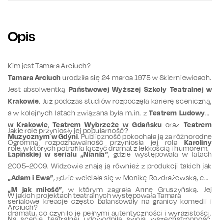
Opis
Kim jest Tamara Arciuch?
Tamara Arciuch
urodziła się 24 marca 1975 w Skierniewicach.
Jest absolwentką
Państwowej Wyższej Szkoły Teatralnej w
Krakowie
. Już podczas studiów rozpoczęła karierę sceniczną,
a w kolejnych latach związana była m.in. z
Teatrem Ludowym
w Krakowie
,
Teatrem Wybrzeże w Gdańsku
oraz
Teatrem
Jakie role przyniosły jej popularność?
Muzycznym w Gdyni
. Publiczność pokochała ją za różnorodne
Ogromną rozpoznawalność przyniosła jej rola
Karoliny
role, w których potrafiła łączyć dramat z lekkością i humorem.
Łapińskiej w serialu „Niania”
, gdzie występowała w latach
2005–2009. Widzowie znają ją również z produkcji takich jak
„Adam i Ewa”
, gdzie wcielała się w Monikę Rozdrażewską, czy
„M jak miłość”
, w którym zagrała Annę Gruszyńską. Jej
W jakich projektach teatralnych występowała Tamara
serialowe kreacje często balansowały na granicy komedii i
Arciuch?
dramatu, co czyniło je pełnymi autentyczności i wyrazistości.
Na scenie teatralnej udowodniła swoją wszechstronność,