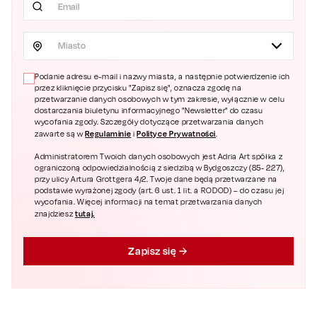
Miasto
Podanie adresu e-mail i nazwy miasta, a następnie potwierdzenie ich
przez kliknięcie przycisku "Zapisz się", oznacza zgodę na
przetwarzanie danych osobowych w tym zakresie, wyłącznie w celu
dostarczania biuletynu informacyjnego "Newsletter" do czasu
wycofania zgody. Szczegóły dotyczące przetwarzania danych
Regulaminie
Polityce Prywatności
zawarte są w
i
.
Administratorem Twoich danych osobowych jest Adria Art spółka z
ograniczoną odpowiedzialnością z siedzibą w Bydgoszczy (85- 227),
przy ulicy Artura Grottgera 4/2. Twoje dane będą przetwarzane na
podstawie wyrażonej zgody (art. 6 ust. 1 lit. a RODOD) – do czasu jej
wycofania. Więcej informacji na temat przetwarzania danych
tutaj.
znajdziesz
Zapisz się