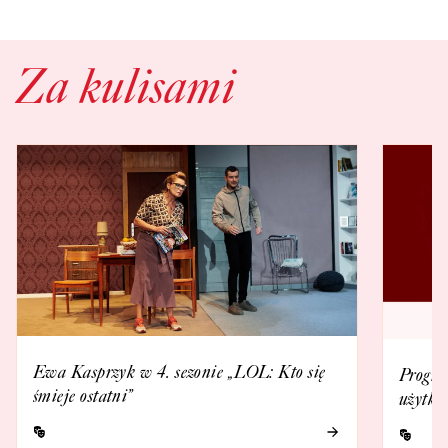
Za kulisami
Ewa Kasprzyk w 4. sezonie „LOL: Kto się
Progra
śmieje ostatni”
użytko