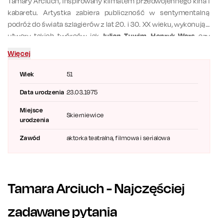
Tamary Arciuch, inspirowany klimatem przedwojennego kina i
kabaretu. Artystka zabiera publiczność w sentymentalną
podróż do świata szlagierów z lat 20. i 30. XX wieku, wykonując
utwory takich twórców jak
Julian Tuwim
,
Henryk Wars
czy
Jerzy Petersburski
. Koncert łączy elegancję, nostalgię i
Więcej
atmosferę dawnego kina, przypominając ponadczasowe
melodie w klasycznych aranżacjach.
Wiek
51
Data urodzenia
23.03.1975
Miejsce
Skierniewice
urodzenia
Zawód
aktorka teatralna, filmowa i serialowa
Tamara Arciuch
- Najczęściej
zadawane pytania