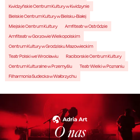
Kwidzyńskie Centrum Kultury w Kwidzynie
Bielskie Centrum Kultury w Bielsku-Białej
Miejskie Centrum Kultury
Amfiteatr w Ostródzie
Amfiteatr w Gorzowie Wielkopolskim
Centrum Kultury w Grodzisku Mazowieckim
Teatr Polski we Wrocławiu
Raciborskie Centrum Kultury
Centrum Kulturalne w Przemyślu
Teatr Wielki w Poznaniu
Filharmonia Sudecka w Wałbrzychu
O nas