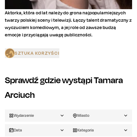
Aktorka, która od lat należy do grona najpopularniejszych
twarzy polskiej sceny i telewizji. Łączy talent dramatyczny z
wyczuciem komediowym, a jej role od zawsze budzą
emocje i przyciągają uwagę publiczności.
SZTUKA KORZYŚCI
Sprawdź gdzie wystąpi
Tamara
Arciuch
Wydarzenie
Miasto
Data
Kategoria