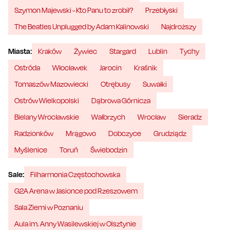
Szymon Majewski - Kto Panu to zrobił?
Przebłyski
The Beatles Unplugged by Adam Kalinowski
Najdroższy
Miasta:
Kraków
Żywiec
Stargard
Lublin
Tychy
Ostróda
Włocławek
Jarocin
Kraśnik
Tomaszów Mazowiecki
Otrębusy
Suwałki
Ostrów Wielkopolski
Dąbrowa Górnicza
Bielany Wrocławskie
Wałbrzych
Wrocław
Sieradz
Radzionków
Mrągowo
Dobczyce
Grudziądz
Myślenice
Toruń
Świebodzin
Sale:
Filharmonia Częstochowska
G2A Arena w Jasionce pod Rzeszowem
Sala Ziemi w Poznaniu
Aula im. Anny Wasilewskiej w Olsztynie