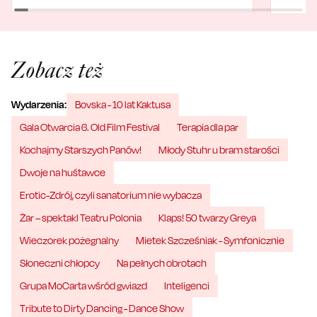
Zobacz też
Wydarzenia:
Bovska - 10 lat Kaktusa
Gala Otwarcia 6. Old Film Festival
Terapia dla par
Kochajmy Starszych Panów!
Młody Stuhr u bram starości
Dwoje na huśtawce
Erotic-Zdrój, czyli sanatorium nie wybacza
Żar – spektakl Teatru Polonia
Klaps! 50 twarzy Greya
Wieczorek pożegnalny
Mietek Szcześniak - Symfonicznie
Słoneczni chłopcy
Na pełnych obrotach
Grupa MoCarta wśród gwiazd
Inteligenci
Tribute to Dirty Dancing - Dance Show