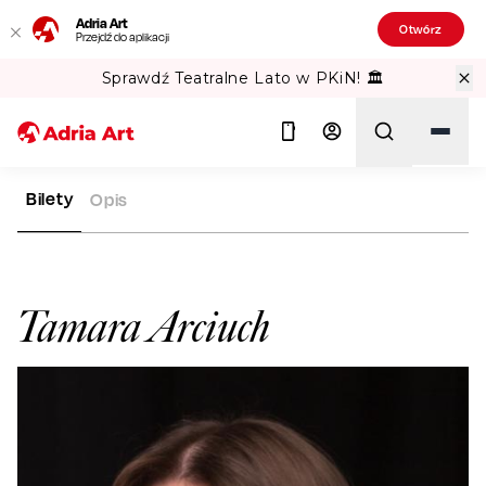
Adria Art
Otwórz
Przejdź do aplikacji
Sprawdź Teatralne Lato w PKiN! 🏛️
Bilety
Opis
ADRIA ART
ARTYŚCI
TAMARA ARCIUCH
Szukaj
Tamara Arciuch