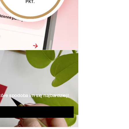
óre spodoba im się najbardziej!