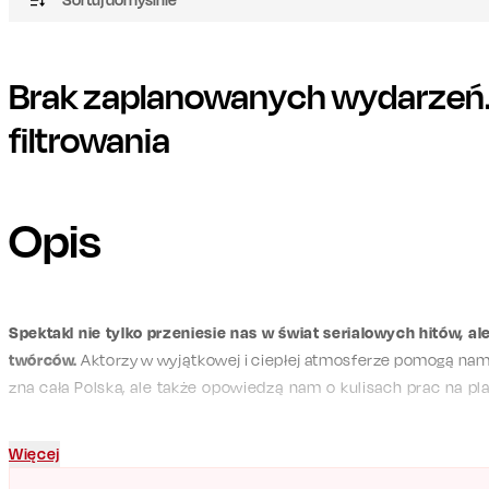
Brak zaplanowanych wydarzeń. 
filtrowania
Opis
Spektakl nie tylko przeniesie nas w świat serialowych hitów, al
twórców.
Aktorzy w wyjątkowej i ciepłej atmosferze pomogą nam n
zna cała Polska, ale także opowiedzą nam o kulisach prac na pla
scena połączy nostalgię wywołaną przez serialowe utwory z e
tworzeniu kultowych produkcji.
Więcej