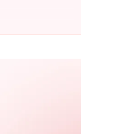
ch produkcji:
„Na dobre i na złe”, „M jak
erce”, „Pan Wołodyjowski”, „Noce i dnie”
dpowiadał Jacek Tarkowski, znany ze
ull” czy „Listy do M”. Wykorzystanie
dziwej głębi utworów, niedostępnej w
 koncert to sentymentalna podróż pełna
ć serialowych bohaterów i jeszcze raz