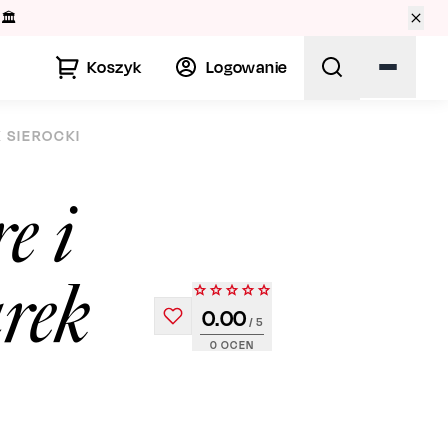
🏛️
Koszyk
Logowanie
K SIEROCKI
e i
rek
0.00
/ 5
0
OCEN