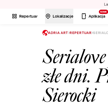
La
NOWE
Repertuar
Lokalizacje
Aplikacja
ADRIA ART
REPERTUAR
SERIAL
Serialove
złe dni. 
Sierocki