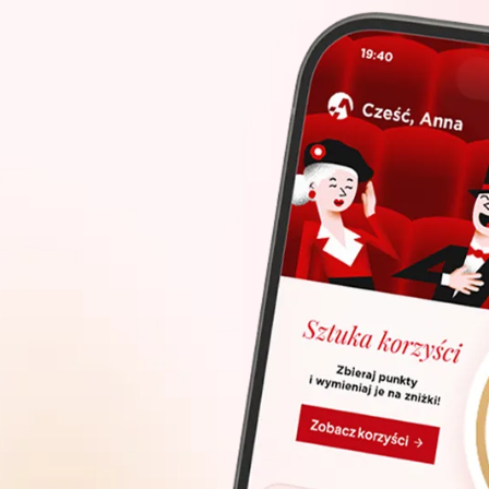
Bartosz Kasprzykowski
Marek Serocki
– prowadzący
Jacek Tarkowski
– aranżacja muzyczna