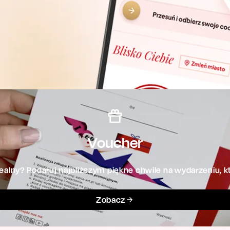
Voucher
alny? Podaruj najbliższym piękne chwile na wydarzeniu, kt
Zobacz