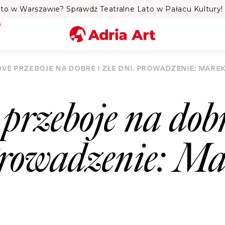
to w Warszawie? Sprawdź Teatralne Lato w Pałacu Kultury! 
Miasto
OVE PRZEBOJE NA DOBRE I ZŁE DNI. PROWADZENIE: MARE
Kategoria
 przeboje na dobr
Szukaj
Prowadzenie: Ma