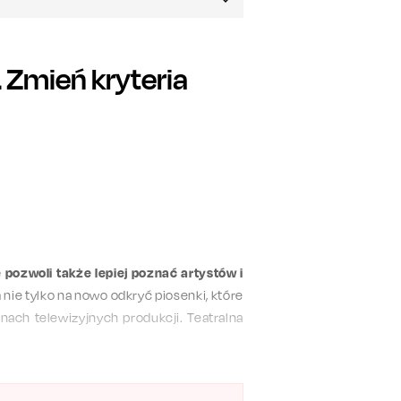
Zmień kryteria
e pozwoli także lepiej poznać artystów i
ie tylko na nowo odkryć piosenki, które
nach telewizyjnych produkcji. Teatralna
mocjami aktorów, którzy brali udział w