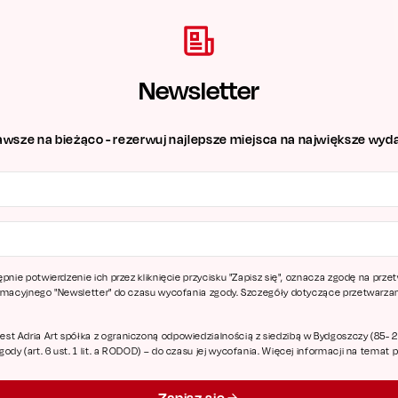
Newsletter
awsze na bieżąco - rezerwuj najlepsze miejsca na największe wyda
ępnie potwierdzenie ich przez kliknięcie przycisku "Zapisz się", oznacza zgodę na pr
ormacyjnego "Newsletter" do czasu wycofania zgody. Szczegóły dotyczące przetwarz
 Adria Art spółka z ograniczoną odpowiedzialnością z siedzibą w Bydgoszczy (85- 227
dy (art. 6 ust. 1 lit. a RODOD) – do czasu jej wycofania. Więcej informacji na temat