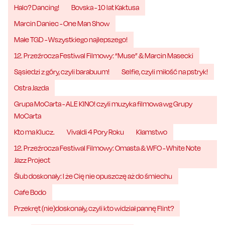
Halo? Dancing!
Bovska - 10 lat Kaktusa
Marcin Daniec - One Man Show
Małe TGD - Wszystkiego najlepszego!
12. Przeźrocza Festiwal Filmowy: “Muse” & Marcin Masecki
Sąsiedzi z góry, czyli barabuum!
Selfie, czyli miłość na pstryk!
Ostra Jazda
Grupa MoCarta - ALE KINO! czyli muzyka filmowa wg Grupy
MoCarta
Kto ma Klucz.
Vivaldi 4 Pory Roku
Kłamstwo
12. Przeźrocza Festiwal Filmowy: Omasta & WFO - White Note
Jazz Project
Ślub doskonały: I że Cię nie opuszczę aż do śmiechu
Cafe Bodo
Przekręt (nie)doskonały, czyli kto widział pannę Flint?