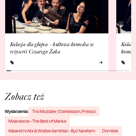
Kolacja dla głupca – kultowa komedia w
Kolacja
reżyserii Cezarego Żaka
komedi
Zobacz też
Wydarzenia:
Trio Możdżer / Danielsson / Fresco
Moje serce - The Best of Marika
Kabaret hrAbi & Wojtek Kamiński - Być facetem
Domisie