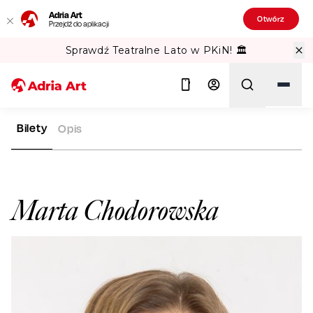
Adria Art
Otwórz
Przejdź do aplikacji
Sprawdź Teatralne Lato w PKiN! 🏛️
Bilety
Opis
ADRIA ART
ARTYŚCI
MARTA CHODOROWSKA
Szukaj
Marta Chodorowska