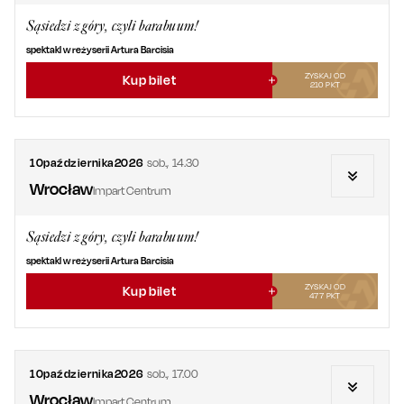
Sąsiedzi z góry, czyli barabuum!
spektakl w reżyserii Artura Barcisia
ZYSKAJ OD
Kup bilet
210
PKT
10
października
2026
sob.
,
14.30
Wrocław
Impart Centrum
Sąsiedzi z góry, czyli barabuum!
spektakl w reżyserii Artura Barcisia
ZYSKAJ OD
Kup bilet
477
PKT
10
października
2026
sob.
,
17.00
Wrocław
Impart Centrum