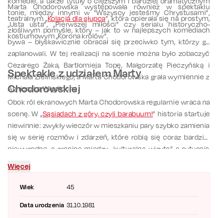
komedie, a także tytuły o cięższym i bardziej dramatycznym
Marta Chodorowska występowała również w spektaklu
tonie, między innymi w "Wszyscy jesteśmy Chrystusami”,
teatralnym „
Kolacja dla głupca
”, która opierała się na prostym,
„Usta usta”, „Pierwszej miłości” czy serialu historyczno-
złośliwym pomyśle, który – jak to w najlepszych komediach
kostiumowym „Korona królów”.
bywa – błyskawicznie obracał się przeciwko tym, którzy go
zaplanowali. W tej realizacji na scenie można było zobaczyć
Cezarego Żaka, Bartłomieja Topę, Małgorzatę Pieczyńską i
Spektakle z udziałem Marty
Michała Zielińskiego, a Marta Chodorowska grała wymiennie z
Chodorowskiej
Agnieszką Więdłochą.
Obok ról ekranowych Marta Chodorowska regularnie wraca na
scenę. W „
Sąsiadach z góry, czyli barabuum!
” historia startuje
niewinnie: zwykły wieczór w mieszkaniu pary szybko zamienia
się w serię rozmów i zdarzeń, które robią się coraz bardziej
niewygodne, a granice między „kulturalną wizytą” a sytuacją
spod kontroli zaczynają się zacierać. Na scenie Marta
Więcej
Chodorowska występuje wymiennie z Katarzyną Wajdą, a
partnerują jej
Jowita Budnik
,
Marcin Korcz
i
Paweł Małaszyński
;
Wiek
45
reżyserię przygotował
Artur Barciś
. Zarezerwuj termin i
kup
Data urodzenia
31.10.1981
bilet
na spektakl, który gwarantuje świetną zabawę!