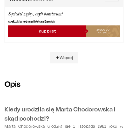
Sąsiedzi z góry, czyli barabuum!
spektakl w reżyserii Artura Barcisia
ZYSKAJ OD
Kup bilet
477
PKT
Więcej
Opis
Kiedy urodziła się Marta Chodorowska i
skąd pochodzi?
Marta Chodorowska urodziła się 1 listopada 1981 roku w