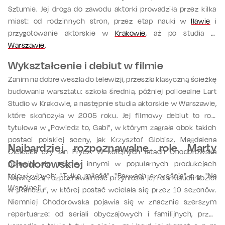
Sztumie. Jej droga do zawodu aktorki prowadziła przez kilka
miast: od rodzinnych stron, przez etap nauki w
Iławie
i
przygotowanie aktorskie w
Krakowie
, aż po studia w
Warszawie
.
Wykształcenie i debiut w filmie
Zanim na dobre weszła do telewizji, przeszła klasyczną ścieżkę
budowania warsztatu: szkoła średnia, później policealne Lart
Studio w Krakowie, a następnie studia aktorskie w Warszawie,
które skończyła w 2005 roku. Jej filmowy debiut to rola
tytułowa w „Powiedz to, Gabi”, w którym zagrała obok takich
postaci polskiej sceny, jak Krzysztof Globisz, Magdalena
Najbardziej rozpoznawalne role Marty
Cielecka czy Jan Frycz. W kolejnych latach Chodorowska
Chodorowskiej
pojawiła się między innymi w popularnych produkcjach
telewizyjnych: "Tylko miłość", "Barwach szczęścia" czy "Na
Największą rozpoznawalność przyniosła jej rola Klaudii Kozioł
Wspólnej".
w „Ranczu”, w której postać wcielała się przez 10 sezonów.
Niemniej Chodorowska pojawia się w znacznie szerszym
repertuarze: od seriali obyczajowych i familijnych, przez