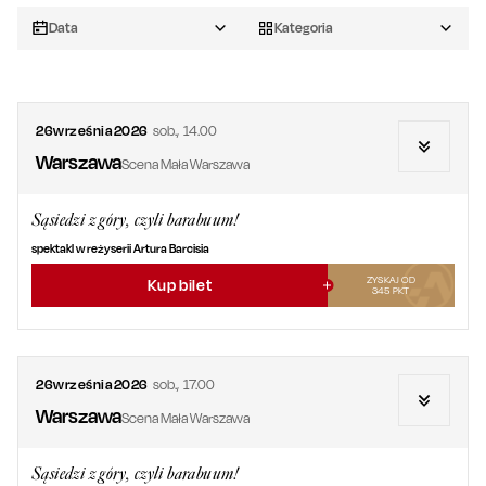
Data
Kategoria
26
września
2026
sob.
,
14.00
Warszawa
Scena Mała Warszawa
Sąsiedzi z góry, czyli barabuum!
spektakl w reżyserii Artura Barcisia
ZYSKAJ OD
Kup bilet
345
PKT
26
września
2026
sob.
,
17.00
Warszawa
Scena Mała Warszawa
Sąsiedzi z góry, czyli barabuum!