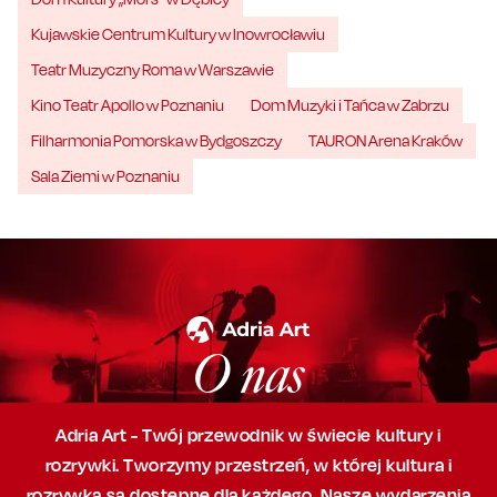
Kujawskie Centrum Kultury w Inowrocławiu
Teatr Muzyczny Roma w Warszawie
Kino Teatr Apollo w Poznaniu
Dom Muzyki i Tańca w Zabrzu
Filharmonia Pomorska w Bydgoszczy
TAURON Arena Kraków
Sala Ziemi w Poznaniu
O nas
Adria Art - Twój przewodnik w świecie kultury i
rozrywki. Tworzymy przestrzeń,
w której
kultura i
rozrywka są dostępne dla każdego. Nasze wydarzenia