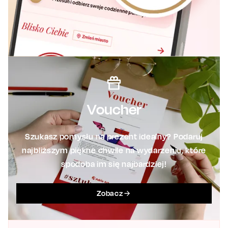
Voucher
Szukasz pomysłu na prezent idealny? Podaruj
najbliższym piękne chwile na wydarzeniu, które
spodoba im się najbardziej!
Zobacz