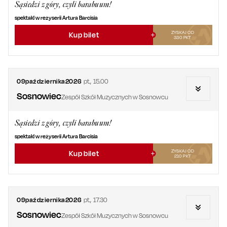
Sąsiedzi z góry, czyli barabuum!
spektakl w reżyserii Artura Barcisia
ZYSKAJ OD
Kup bilet
330
PKT
09
października
2026
pt.
,
15.00
Sosnowiec
Zespół Szkół Muzycznych w Sosnowcu
Sąsiedzi z góry, czyli barabuum!
spektakl w reżyserii Artura Barcisia
ZYSKAJ OD
Kup bilet
210
PKT
09
października
2026
pt.
,
17.30
Sosnowiec
Zespół Szkół Muzycznych w Sosnowcu