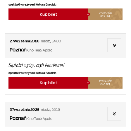
spektakl w reżyserii Artura Barcisia
ZYSKAJ OD
Kup bilet
345
PKT
27
września
2026
niedz.
,
14.00
Poznań
Kino Teatr Apollo
Sąsiedzi z góry, czyli barabuum!
spektakl w reżyserii Artura Barcisia
ZYSKAJ OD
Kup bilet
240
PKT
27
września
2026
niedz.
,
16.15
Poznań
Kino Teatr Apollo