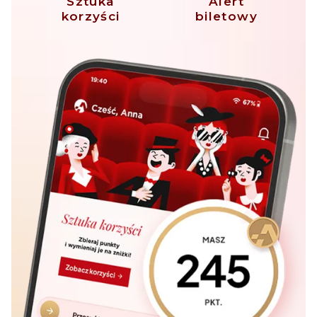
Sztuka
Alert
korzyści
biletowy