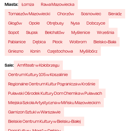
Miasta:
Łomża
Rawa Mazowiecka
Tomaszów Mazowiecki
Chorzów
Sosnowiec
Sieradz
Głogów
Opole
Otrębusy
Nysa
Dobczyce
Sopot
Słupsk
Bełchatów
Myślenice
Września
Pabianice
Dębica
Płock
Wolbrom
Bielsko-Biała
Gniezno
Konin
Częstochowa
Myślibórz
Sale:
Amfiteatr w Kołobrzegu
Centrum Kultury 105 w Koszalinie
Regionalne Centrum Kultur Pogranicza w Krośnie
Puławski Ośrodek Kultury Dom Chemika w Puławach
Miejska Szkoła Artystyczna w Mińsku Mazowieckim
Garnizon Sztuki w Warszawie
Bielskie Centrum Kultury w Bielsku-Białej
Dom Kultury „Mors” w Dębicy