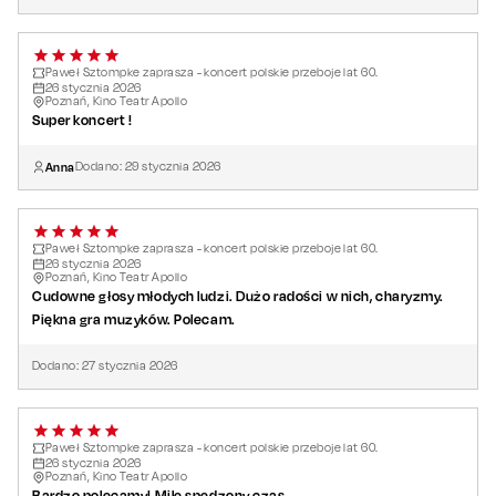
Mateusz Krawczyk
– perkusja
Antoni Olszewski
– gitara basowa, kontrabas
Mikołaj Wienke
– saksofony, klarnet
Paweł Sztompke zaprasza - koncert polskie przeboje lat 60.
26
stycznia
2026
Poznań, Kino Teatr Apollo
Super koncert !
Anna
Dodano:
29
stycznia
2026
Paweł Sztompke zaprasza - koncert polskie przeboje lat 60.
26
stycznia
2026
Poznań, Kino Teatr Apollo
Cudowne głosy młodych ludzi. Dużo radości w nich, charyzmy.
Piękna gra muzyków. Polecam.
Dodano:
27
stycznia
2026
Paweł Sztompke zaprasza - koncert polskie przeboje lat 60.
26
stycznia
2026
Poznań, Kino Teatr Apollo
Bardzo polecamy! Mile spędzony czas.