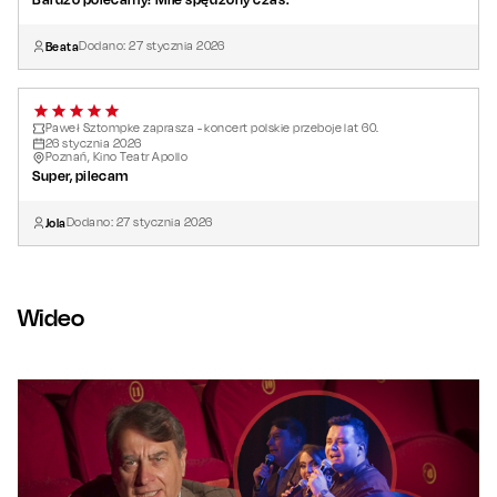
Beata
Dodano:
27
stycznia
2026
Paweł Sztompke zaprasza - koncert polskie przeboje lat 60.
26
stycznia
2026
Poznań, Kino Teatr Apollo
Super, pilecam
Jola
Dodano:
27
stycznia
2026
Wideo