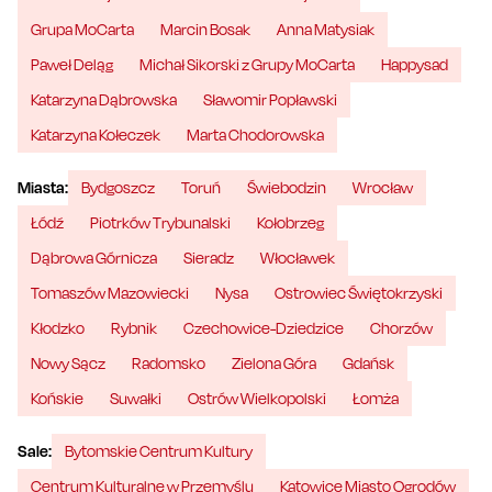
Grupa MoCarta
Marcin Bosak
Anna Matysiak
Paweł Deląg
Michał Sikorski z Grupy MoCarta
Happysad
Katarzyna Dąbrowska
Sławomir Popławski
Katarzyna Kołeczek
Marta Chodorowska
Miasta:
Bydgoszcz
Toruń
Świebodzin
Wrocław
Łódź
Piotrków Trybunalski
Kołobrzeg
Dąbrowa Górnicza
Sieradz
Włocławek
Tomaszów Mazowiecki
Nysa
Ostrowiec Świętokrzyski
Kłodzko
Rybnik
Czechowice-Dziedzice
Chorzów
Nowy Sącz
Radomsko
Zielona Góra
Gdańsk
Końskie
Suwałki
Ostrów Wielkopolski
Łomża
Sale:
Bytomskie Centrum Kultury
Centrum Kulturalne w Przemyślu
Katowice Miasto Ogrodów