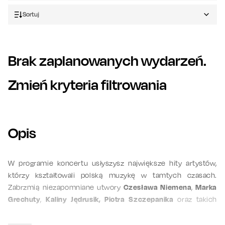
Sortuj
Brak zaplanowanych wydarzeń.
Zmień kryteria filtrowania
Opis
W programie koncertu usłyszysz największe hity artystów,
którzy kształtowali polską muzykę w tamtych czasach.
Zabrzmią niezapomniane utwory
Czesława Niemena
,
Marka
Grechuty
,
Kaliny Jędrusik, Piotra Szczepanika
oraz takich
zespołów jak
Skaldowie
czy Breakout
.