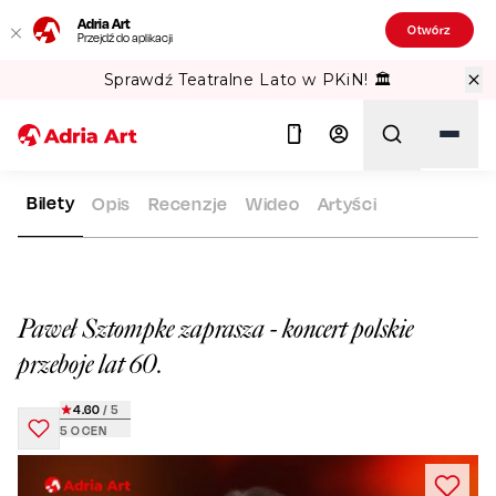
Adria Art
Otwórz
Przejdź do aplikacji
Sprawdź Teatralne Lato w PKiN! 🏛️
Bilety
Opis
Recenzje
Wideo
Artyści
ADRIA ART
REPERTUAR
PAWEŁ SZTOMPKE ZAPRASZA - KO
Szukaj
Paweł Sztompke zaprasza - koncert polskie
przeboje lat 60.
4.60
/ 5
5
OCEN