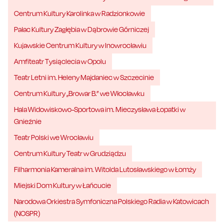
Centrum Kultury Karolinka w Radzionkowie
Pałac Kultury Zagłębia w Dąbrowie Górniczej
Kujawskie Centrum Kultury w Inowrocławiu
Amfiteatr Tysiąclecia w Opolu
Teatr Letni im. Heleny Majdaniec w Szczecinie
Centrum Kultury „Browar B.” we Włocławku
Hala Widowiskowo-Sportowa im. Mieczysława Łopatki w
Gnieźnie
Teatr Polski we Wrocławiu
Centrum Kultury Teatr w Grudziądzu
Filharmonia Kameralna im. Witolda Lutosławskiego w Łomży
Miejski Dom Kultury w Łańcucie
Narodowa Orkiestra Symfoniczna Polskiego Radia w Katowicach
(NOSPR)