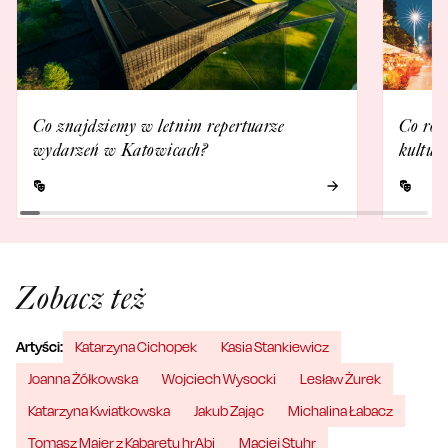
Co znajdziemy w letnim repertuarze
Co rob
wydarzeń w Katowicach?
kultur
Zobacz też
Artyści:
Katarzyna Cichopek
Kasia Stankiewicz
Joanna Żółkowska
Wojciech Wysocki
Lesław Żurek
Katarzyna Kwiatkowska
Jakub Zając
Michalina Łabacz
Tomasz Majer z Kabaretu hrAbi
Maciej Stuhr