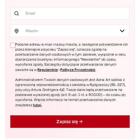
Miasto
Podanie adresu e-mail i nazwy miasta, a następnie potwierdzenie ich
przez kliknięcie przycisku "Zapisz się", oznacza zgodę na
przetwarzanie danych osobowych w tym zakresie, wyłącznie w celu
dostarczania biuletynu informacyjnego "Newsletter" do czasu
wycofania zgody. Szczegóły dotyczące przetwarzania danych
Regulaminie
Polityce Prywatności
zawarte są w
i
.
Administratorem Twoich danych osobowych jest Adria Art spółka z
ograniczoną odpowiedzialnością z siedzibą w Bydgoszczy (85- 227),
przy ulicy Artura Grottgera 4/2. Twoje dane będą przetwarzane na
podstawie wyrażonej zgody (art. 6 ust. 1 lit. a RODOD) – do czasu jej
wycofania. Więcej informacji na temat przetwarzania danych
tutaj.
znajdziesz
Zapisz się