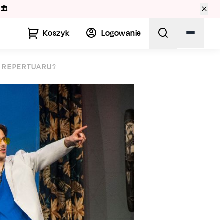
🏛️
Koszyk
Logowanie
Z REPERTUARU?