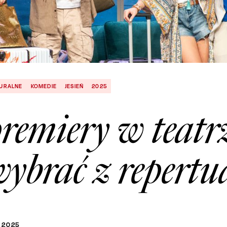
TURALNE
KOMEDIE
JESIEŃ
2025
premiery w teatr
wybrać z repert
2025