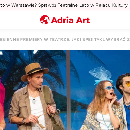
to w Warszawie? Sprawdź Teatralne Lato w Pałacu Kultury! 
Miasto
JESIENNE PREMIERY W TEATRZE. JAKI SPEKTAKL WYBRAĆ 
Kategoria
Szukaj