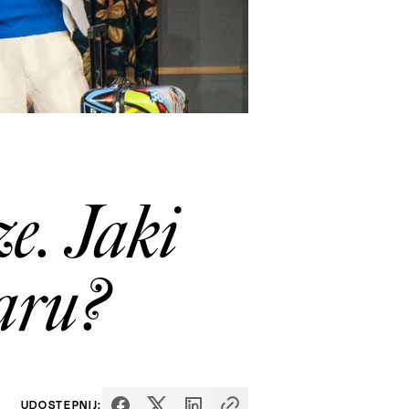
ze. Jaki
uaru?
UDOSTĘPNIJ: