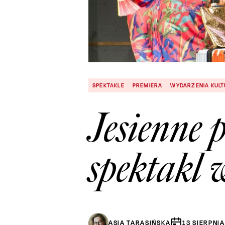
SPEKTAKLE
PREMIERA
WYDARZENIA KUL
Jesienne 
spektakl 
ASIA TARASIŃSKA
13
SIERPNIA