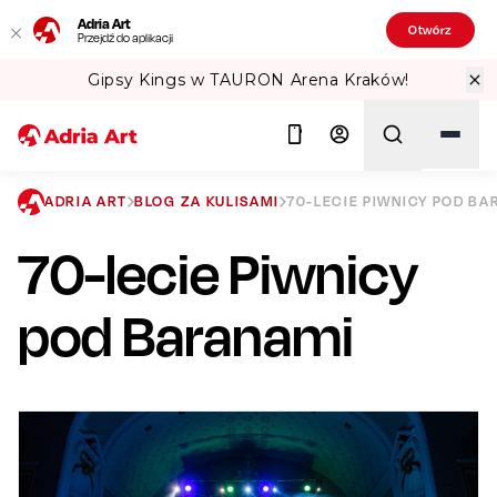
Adria Art
Otwórz
Przejdź do aplikacji
ena Kraków!
Sprawdź Teatralne Lato w
ADRIA ART
BLOG ZA KULISAMI
70-LECIE PIWNICY POD B
70-lecie Piwnicy
Szukaj
pod Baranami