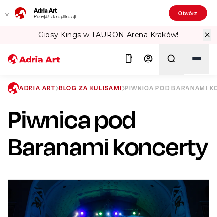
Adria Art
Otwórz
Przejdź do aplikacji
ena Kraków!
Sprawdź Teatralne Lato w
ADRIA ART
BLOG ZA KULISAMI
PIWNICA POD BARANAMI K
Piwnica pod
Szukaj
Baranami koncerty