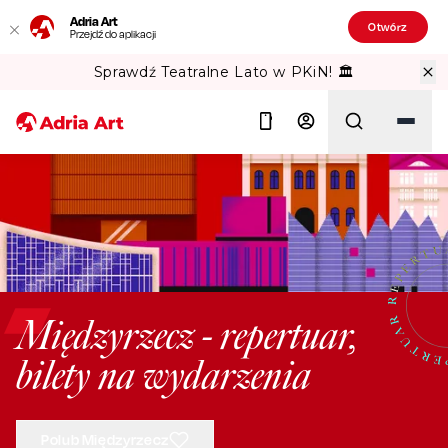
Adria Art
Otwórz
Przejdź do aplikacji
Sprawdź Teatralne Lato w PKiN! 🏛️
Szukaj
Międzyrzecz - repertuar,
bilety na wydarzenia
Polub Międzyrzecz