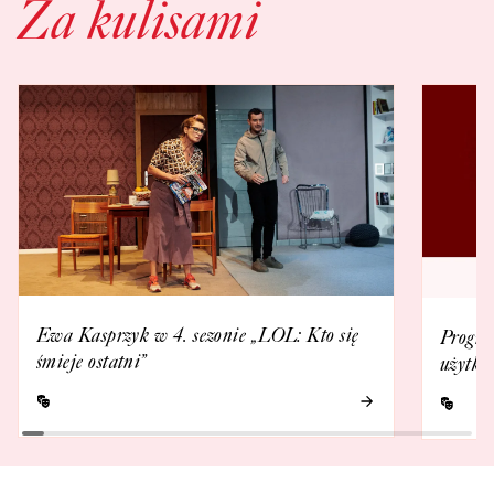
Za kulisami
Ewa Kasprzyk w 4. sezonie „LOL: Kto się
Progra
śmieje ostatni”
użytko