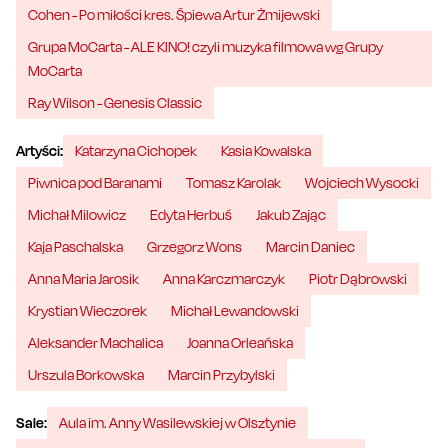
Cohen - Po miłości kres. Śpiewa Artur Żmijewski
Grupa MoCarta - ALE KINO! czyli muzyka filmowa wg Grupy
MoCarta
Ray Wilson - Genesis Classic
Artyści:
Katarzyna Cichopek
Kasia Kowalska
Piwnica pod Baranami
Tomasz Karolak
Wojciech Wysocki
Michał Milowicz
Edyta Herbuś
Jakub Zając
Kaja Paschalska
Grzegorz Wons
Marcin Daniec
Anna Maria Jarosik
Anna Karczmarczyk
Piotr Dąbrowski
Krystian Wieczorek
Michał Lewandowski
Aleksander Machalica
Joanna Orleańska
Urszula Borkowska
Marcin Przybylski
Sale:
Aula im. Anny Wasilewskiej w Olsztynie