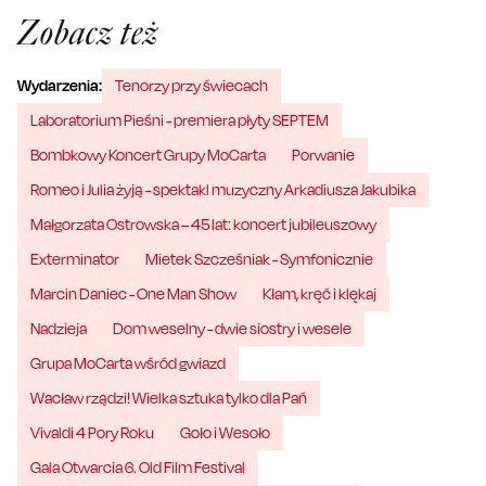
Zobacz też
Wydarzenia:
Tenorzy przy świecach
Laboratorium Pieśni - premiera płyty SEPTEM
Bombkowy Koncert Grupy MoCarta
Porwanie
Romeo i Julia żyją - spektakl muzyczny Arkadiusza Jakubika
Małgorzata Ostrowska – 45 lat: koncert jubileuszowy
Exterminator
Mietek Szcześniak - Symfonicznie
Marcin Daniec - One Man Show
Kłam, kręć i klękaj
Nadzieja
Dom weselny - dwie siostry i wesele
Grupa MoCarta wśród gwiazd
Wacław rządzi! Wielka sztuka tylko dla Pań
Vivaldi 4 Pory Roku
Goło i Wesoło
Gala Otwarcia 6. Old Film Festival