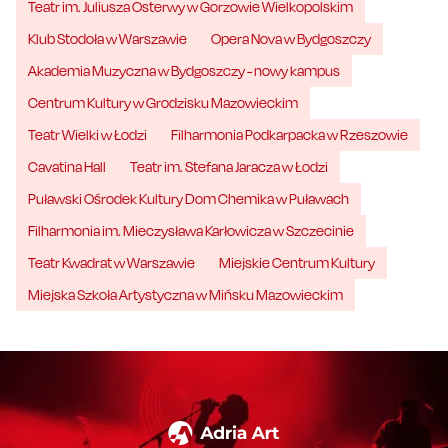
Teatr im. Juliusza Osterwy w Gorzowie Wielkopolskim
Klub Stodoła w Warszawie
Opera Nova w Bydgoszczy
Akademia Muzyczna w Bydgoszczy - nowy kampus
Centrum Kultury w Grodzisku Mazowieckim
Teatr Wielki w Łodzi
Filharmonia Podkarpacka w Rzeszowie
Cavatina Hall
Teatr im. Stefana Jaracza w Łodzi
Puławski Ośrodek Kultury Dom Chemika w Puławach
Filharmonia im. Mieczysława Karłowicza w Szczecinie
Teatr Kwadrat w Warszawie
Miejskie Centrum Kultury
Miejska Szkoła Artystyczna w Mińsku Mazowieckim