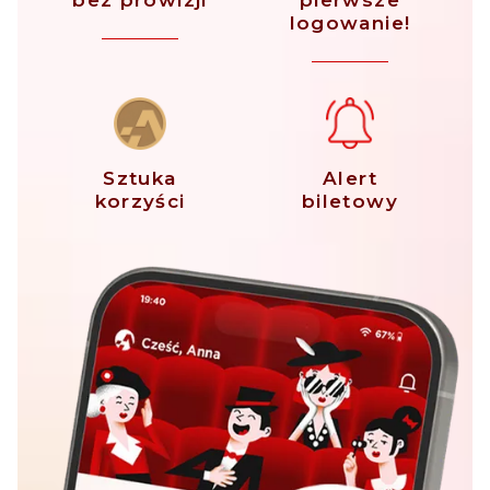
bez prowizji
pierwsze
logowanie!
Sztuka
Alert
korzyści
biletowy