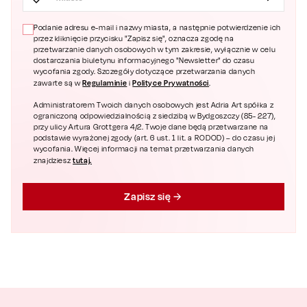
Podanie adresu e-mail i nazwy miasta, a następnie potwierdzenie ich
przez kliknięcie przycisku "Zapisz się", oznacza zgodę na
przetwarzanie danych osobowych w tym zakresie, wyłącznie w celu
dostarczania biuletynu informacyjnego "Newsletter" do czasu
wycofania zgody. Szczegóły dotyczące przetwarzania danych
Regulaminie
Polityce Prywatności
zawarte są w
i
.
Administratorem Twoich danych osobowych jest Adria Art spółka z
ograniczoną odpowiedzialnością z siedzibą w Bydgoszczy (85- 227),
przy ulicy Artura Grottgera 4/2. Twoje dane będą przetwarzane na
podstawie wyrażonej zgody (art. 6 ust. 1 lit. a RODOD) – do czasu jej
wycofania. Więcej informacji na temat przetwarzania danych
tutaj.
znajdziesz
Zapisz się