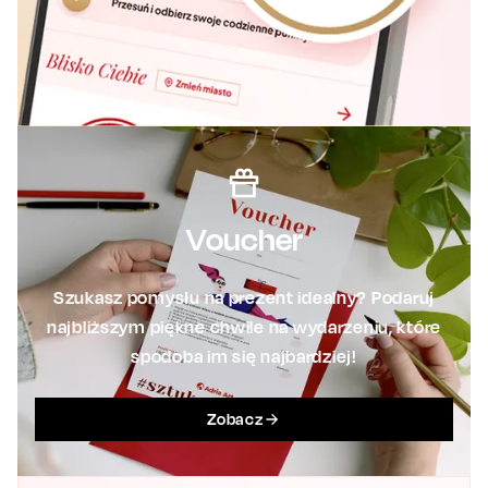
Voucher
Szukasz pomysłu na prezent idealny? Podaruj
najbliższym piękne chwile na wydarzeniu, które
spodoba im się najbardziej!
Zobacz