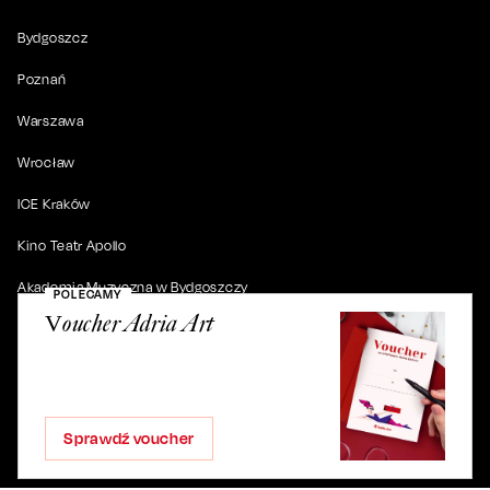
Bydgoszcz
Poznań
Warszawa
Wrocław
ICE Kraków
Kino Teatr Apollo
Akademia Muzyczna w Bydgoszczy
POLECAMY
Voucher Adria Art
© 2019-
2026
. Wszystkie prawa zastrzeżone.
Sprawdź voucher
ul. Artura Grottgera 4/2, 85-227 Bydgoszcz