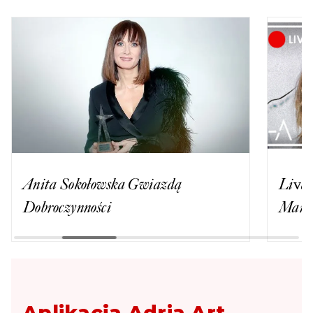
Anita Sokołowska Gwiazdą
Live 
Dobroczynności
Manx.
Aplikacja Adria Art