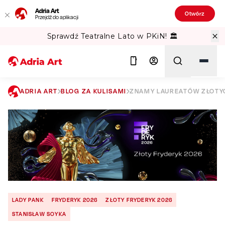
Adria Art
Otwórz
Przejdź do aplikacji
Sprawdź Teatralne Lato w PKiN! 🏛️
ADRIA ART
BLOG ZA KULISAMI
ZNAMY LAUREATÓW ZŁOTY
Szukaj
LADY PANK
FRYDERYK 2026
ZŁOTY FRYDERYK 2026
STANISŁAW SOYKA