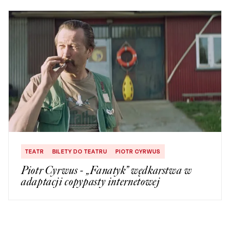
TEATR
BILETY DO TEATRU
PIOTR CYRWUS
Piotr Cyrwus - „Fanatyk” wędkarstwa w
adaptacji copypasty internetowej