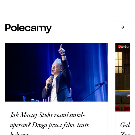
Polecamy
Jak Maciej Stuhr został stand-
Gabri
uperem? Droga przez film, teatr,
Zamac
kabaret