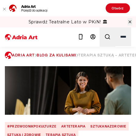
Adria Art
Otwórz
Przejdź do aplikacji
Sprawdź Teatralne Lato w PKiN! 🏛️
ADRIA ART
BLOG ZA KULISAMI
TERAPIA SZTUKĄ - ARTETE
Szukaj
#PRZEWODNIKPOKULTURZE
ARTETERAPIA
SZTUKANAZDROWIE
SZTUKA I ZDROWIE
TERAPIA SZTUKĄ