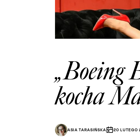
„Boeing B
kocha Ma
ASIA TARASIŃSKA
20
LUTEGO