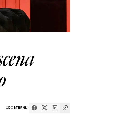
scena
o
UDOSTĘPNIJ: