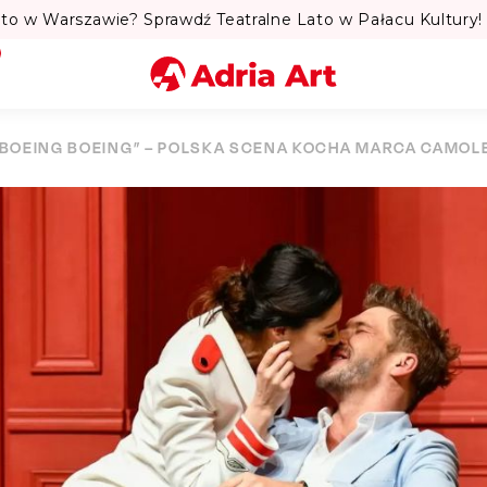
to w Warszawie? Sprawdź Teatralne Lato w Pałacu Kultury! 
Miasto
„BOEING BOEING” – POLSKA SCENA KOCHA MARCA CAMOL
Kategoria
Szukaj