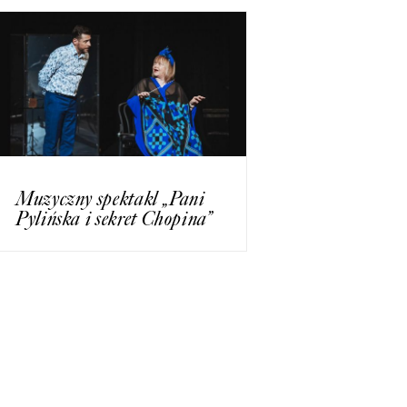
Muzyczny spektakl „Pani
Pylińska i sekret Chopina”