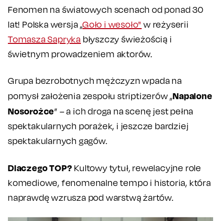
Fenomen na światowych scenach od ponad 30
lat! Polska wersja „
Goło i wesoło"
w reżyserii
Tomasza Sapryka
błyszczy świeżością i
świetnym prowadzeniem aktorów.
Grupa bezrobotnych mężczyzn wpada na
Napalone
pomysł założenia zespołu striptizerów „
Nosorożce
” – a ich droga na scenę jest pełna
spektakularnych porażek, i jeszcze bardziej
spektakularnych gagów.
Dlaczego TOP?
Kultowy tytuł, rewelacyjne role
komediowe, fenomenalne tempo i historia, która
naprawdę wzrusza pod warstwą żartów.