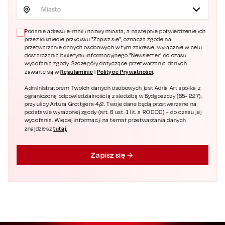
Miasto
Podanie adresu e-mail i nazwy miasta, a następnie potwierdzenie ich
przez kliknięcie przycisku "Zapisz się", oznacza zgodę na
przetwarzanie danych osobowych w tym zakresie, wyłącznie w celu
dostarczania biuletynu informacyjnego "Newsletter" do czasu
wycofania zgody. Szczegóły dotyczące przetwarzania danych
Regulaminie
Polityce Prywatności
zawarte są w
i
.
Administratorem Twoich danych osobowych jest Adria Art spółka z
ograniczoną odpowiedzialnością z siedzibą w Bydgoszczy (85- 227),
przy ulicy Artura Grottgera 4/2. Twoje dane będą przetwarzane na
podstawie wyrażonej zgody (art. 6 ust. 1 lit. a RODOD) – do czasu jej
wycofania. Więcej informacji na temat przetwarzania danych
tutaj.
znajdziesz
Zapisz się