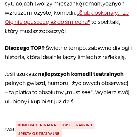
sytuacjach tworzy mieszankę romantycznych
wzruszeń i czystej komedii. „
Ślub doskonały: I że
Cię nie opuszczę aż do śmiechu"
to spektakl,
który musisz zobaczyć!
Dlaczego TOP?
Świetne tempo, zabawne dialogi i
historia, która idealnie łączy śmiech z refleksją.
najlepszych komedii teatralnych
Jeśli szukasz
pełnych gwiazd, humoru i życiowych obserwacji
– ta piątka to absolutny „must see”. Wybierz swój
ulubiony i kup bilet już dziś!
KOMEDIA TEATRALNA
TOP 5
RANKING
TAGI:
SPEKTAKLE TEATRALNE