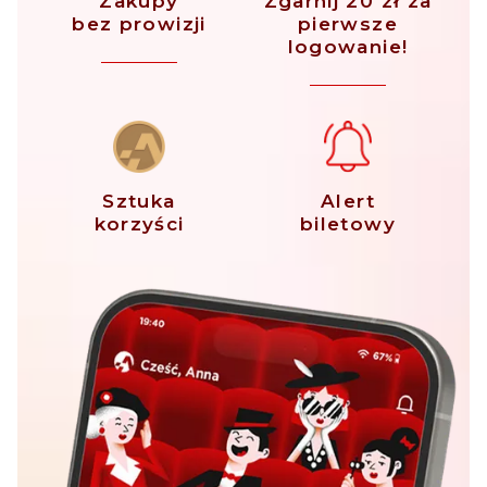
Zakupy
Zgarnij 20 zł za
bez prowizji
pierwsze
logowanie!
Sztuka
Alert
korzyści
biletowy