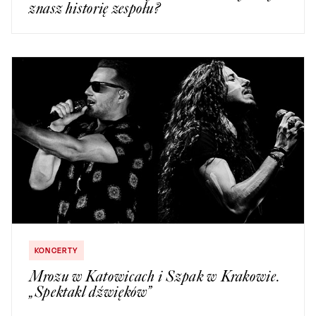
znasz historię zespołu?
KONCERTY
Mrozu w Katowicach i Szpak w Krakowie.
„Spektakl dźwięków”