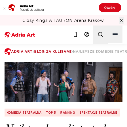
Adria Art
Otwórz
Przejdź do aplikacji
Gipsy Kings w TAURON Arena Kraków!
ADRIA ART
BLOG ZA KULISAMI
NAJLEPSZE KOMEDIE TEATR
Szukaj
KOMEDIA TEATRALNA
TOP 5
RANKING
SPEKTAKLE TEATRALNE