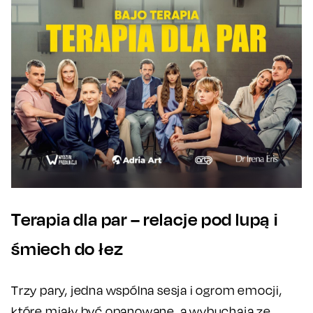
Terapia dla par – relacje pod lupą i
śmiech do łez
Trzy pary, jedna wspólna sesja i ogrom emocji,
które miały być opanowane, a wybuchają ze