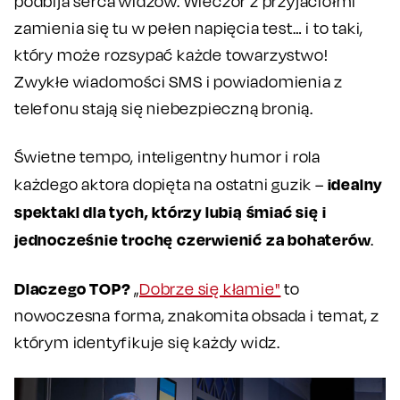
podbija serca widzów. Wieczór z przyjaciółmi
zamienia się tu w pełen napięcia test… i to taki,
który może rozsypać każde towarzystwo!
Zwykłe wiadomości SMS i powiadomienia z
telefonu stają się niebezpieczną bronią.
Świetne tempo, inteligentny humor i rola
idealny
każdego aktora dopięta na ostatni guzik –
spektakl dla tych, którzy lubią śmiać się i
jednocześnie trochę czerwienić za bohaterów
.
Dlaczego TOP?
„
Dobrze się kłamie"
to
nowoczesna forma, znakomita obsada i temat, z
którym identyfikuje się każdy widz.