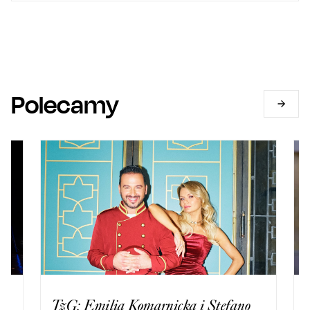
Polecamy
TzG: Emilia Komarnicka i Stefano
Adria