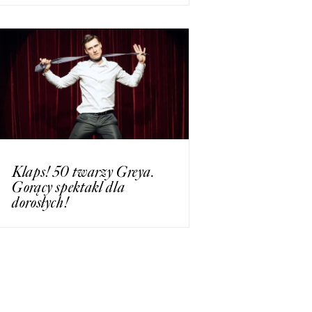
Klaps! 50 twarzy Greya.
Gorący spektakl dla
dorosłych!