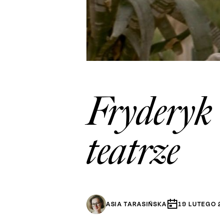
Fryderyk 
teatrze
ASIA TARASIŃSKA
19
LUTEGO