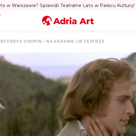
to w Warszawie? Sprawdź Teatralne Lato w Pałacu Kultury! 
Miasto
FRYDERYK CHOPIN - NA EKRANIE I W TEATRZE
Kategoria
Szukaj