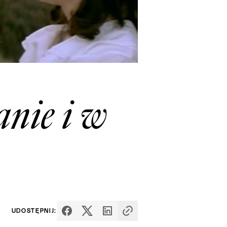
anie i w
UDOSTĘPNIJ: