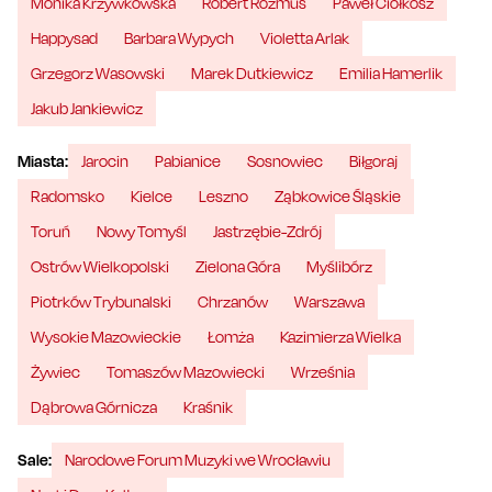
Monika Krzywkowska
Robert Rozmus
Paweł Ciołkosz
Happysad
Barbara Wypych
Violetta Arlak
Grzegorz Wasowski
Marek Dutkiewicz
Emilia Hamerlik
Jakub Jankiewicz
Miasta:
Jarocin
Pabianice
Sosnowiec
Biłgoraj
Radomsko
Kielce
Leszno
Ząbkowice Śląskie
Toruń
Nowy Tomyśl
Jastrzębie-Zdrój
Ostrów Wielkopolski
Zielona Góra
Myślibórz
Piotrków Trybunalski
Chrzanów
Warszawa
Wysokie Mazowieckie
Łomża
Kazimierza Wielka
Żywiec
Tomaszów Mazowiecki
Września
Dąbrowa Górnicza
Kraśnik
Sale:
Narodowe Forum Muzyki we Wrocławiu