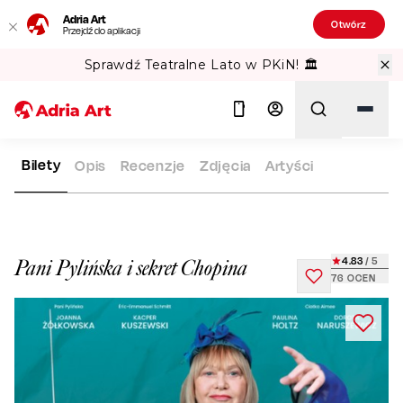
Adria Art
Otwórz
Przejdź do aplikacji
Sprawdź Teatralne Lato w PKiN! 🏛️
Bilety
Opis
Recenzje
Zdjęcia
Artyści
ADRIA ART
REPERTUAR
PANI PYLIŃSKA I SEKRET CHOPINA
Szukaj
4.83
/ 5
Pani Pylińska i sekret Chopina
76
OCEN