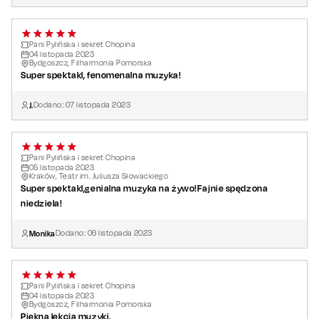
Pani Pylińska i sekret Chopina
04
listopada
2023
Bydgoszcz, Filharmonia Pomorska
Super spektakl, fenomenalna muzyka!
J.
Dodano:
07
listopada
2023
Pani Pylińska i sekret Chopina
05
listopada
2023
Kraków, Teatr im. Juliusza Słowackiego
Super spektakl,genialna muzyka na żywo!Fajnie spędzona
niedziela!
Monika
Dodano:
06
listopada
2023
Pani Pylińska i sekret Chopina
04
listopada
2023
Bydgoszcz, Filharmonia Pomorska
Piękna lekcja muzyki.