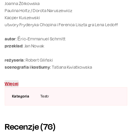
Joanna Żółkowska
Paulina Holtz / Dorota Naruszewicz
Kacper Kuszewski
utwory Fryderyka Chopina i Ferenca Liszta gra Lena Ledoff
autor
: Éric-Emmanuel Schmitt
przekład
: Jan Nowak
reżyseria
: Robert Gliński
scenografia
i kostiumy
: Tatiana Kwiatkowska
Więcej
Kategoria
Teatr
Recenzje (
76
)