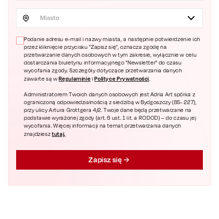
Miasto
Podanie adresu e-mail i nazwy miasta, a następnie potwierdzenie ich
przez kliknięcie przycisku "Zapisz się", oznacza zgodę na
przetwarzanie danych osobowych w tym zakresie, wyłącznie w celu
dostarczania biuletynu informacyjnego "Newsletter" do czasu
wycofania zgody. Szczegóły dotyczące przetwarzania danych
Regulaminie
Polityce Prywatności
zawarte są w
i
.
Administratorem Twoich danych osobowych jest Adria Art spółka z
ograniczoną odpowiedzialnością z siedzibą w Bydgoszczy (85- 227),
przy ulicy Artura Grottgera 4/2. Twoje dane będą przetwarzane na
podstawie wyrażonej zgody (art. 6 ust. 1 lit. a RODOD) – do czasu jej
wycofania. Więcej informacji na temat przetwarzania danych
tutaj.
znajdziesz
Zapisz się