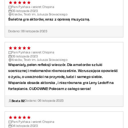
Pani Pylińska i sekret Chopina
05
listopada
2023
Kraków, Teatr im. Juliusza Słowackiego
Świetna gra aktorów, wraz z oprawą muzyczną.
Dodano:
06
listopada
2023
Pani Pylińska i sekret Chopina
05
listopada
2023
Kraków, Teatr im. Juliusza Słowackiego
Wspaniały, pełen refleksji wieczór. Dla amatorów sztuki
scenicznej i melomanów równocześnie. Wzruszająca opowieść
o życiu, o uważności na przyrodę, ludzi i samego siebie.
Wspaniała obsada aktorska , i niezrównana gra Leny Ledoff na
fortepianie. CUDOWNE! Polecam z całego serca!
Beata B2
Dodano:
06
listopada
2023
Pani Pylińska i sekret Chopina
04
listopada
2023