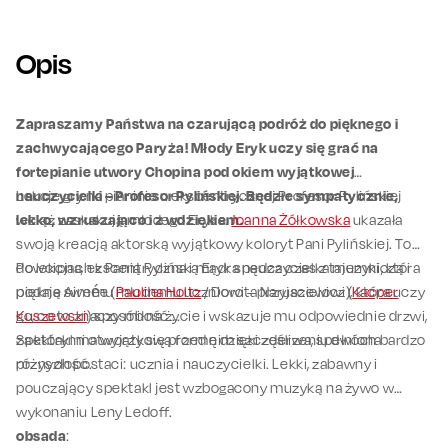
Opis
Zapraszamy Państwa na czarującą podróż do pięknego i
zachwycającego Paryża! Młody Eryk uczy się grać na
fortepianie utwory Chopina pod okiem wyjątkowej
nauczycielki – Profesor Pylińskiej. Będzie sympatycznie,
Lekcje gry na pianinie u ekscentrycznej Profesor Pylińskiej
lekko, wzruszająco i z wdziękiem.
wciąż zaskakują młodego Eryka.
Joanna Żółkowska
ukazała
swoją kreacją aktorską wyjątkowy koloryt Pani Pylińskiej. To
dowcipna, ekscentryczna i mądra nauczycielka muzyki, która
Po lekcjach z Panią Pylińską Eryk spędza czas z tajemniczą i
podaje swemu młodemu uczniowi – przyjacielowi (
piękną Aimée (
Paulina Holtz
/ Dorota Naruszewicz), która uczy
Kacper
Kuszewski
go, co to znaczy miłość.
) sposób na życie i wskazuje mu odpowiednie drzwi,
za którymi otworzy się przed nim szczęśliwa, spełniona
Spektakl ma wyjątkową formę dzięki zderzeniu dwóch bardzo
przyszłość.
różnych postaci: ucznia i nauczycielki. Lekki, zabawny i
pouczający spektakl jest wzbogacony muzyką na żywo w
wykonaniu Leny Ledoff.
obsada
: