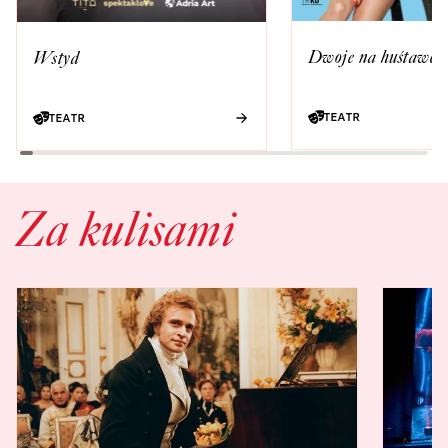
Dwoje na huśtawce
Wstyd
TEATR
TEATR
Za kulisami