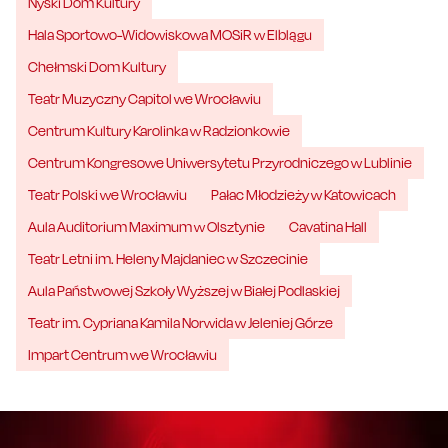
Nyski Dom Kultury
Hala Sportowo-Widowiskowa MOSiR w Elblągu
Chełmski Dom Kultury
Teatr Muzyczny Capitol we Wrocławiu
Centrum Kultury Karolinka w Radzionkowie
Centrum Kongresowe Uniwersytetu Przyrodniczego w Lublinie
Teatr Polski we Wrocławiu
Pałac Młodzieży w Katowicach
Aula Auditorium Maximum w Olsztynie
Cavatina Hall
Teatr Letni im. Heleny Majdaniec w Szczecinie
Aula Państwowej Szkoły Wyższej w Białej Podlaskiej
Teatr im. Cypriana Kamila Norwida w Jeleniej Górze
Impart Centrum we Wrocławiu