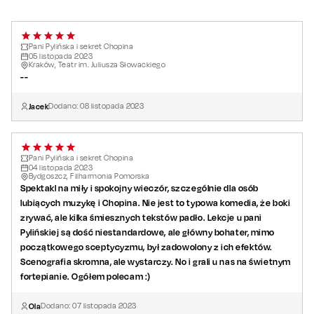
Pani Pylińska i sekret Chopina
05
listopada
2023
Kraków, Teatr im. Juliusza Słowackiego
--
Jacek
Dodano:
08
listopada
2023
Pani Pylińska i sekret Chopina
04
listopada
2023
Bydgoszcz, Filharmonia Pomorska
Spektakl na miły i spokojny wieczór, szczególnie dla osób
lubiących muzykę i Chopina. Nie jest to typowa komedia, że boki
zrywać, ale kilka śmiesznych tekstów padło. Lekcje u pani
Pylińskiej są dość niestandardowe, ale główny bohater, mimo
początkowego sceptycyzmu, był zadowolony z ich efektów.
Scenografia skromna, ale wystarczy. No i grali u nas na świetnym
fortepianie. Ogółem polecam :)
Ola
Dodano:
07
listopada
2023