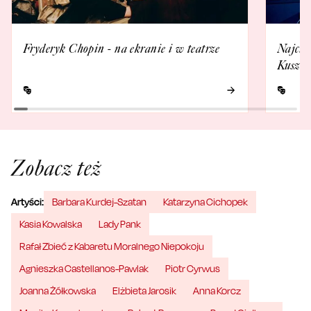
Fryderyk Chopin - na ekranie i w teatrze
Najcie
Kuszew
Zobacz też
Artyści:
Barbara Kurdej-Szatan
Katarzyna Cichopek
Kasia Kowalska
Lady Pank
Rafał Zbieć z Kabaretu Moralnego Niepokoju
Agnieszka Castellanos-Pawlak
Piotr Cyrwus
Joanna Żółkowska
Elżbieta Jarosik
Anna Korcz