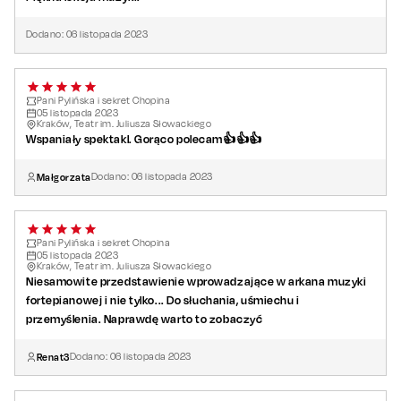
Dodano:
06
listopada
2023
Pani Pylińska i sekret Chopina
05
listopada
2023
Kraków, Teatr im. Juliusza Słowackiego
Wspaniały spektakl. Gorąco polecam👍👍👍
Małgorzata
Dodano:
06
listopada
2023
Pani Pylińska i sekret Chopina
05
listopada
2023
Kraków, Teatr im. Juliusza Słowackiego
Niesamowite przedstawienie wprowadzające w arkana muzyki
fortepianowej i nie tylko... Do słuchania, uśmiechu i
przemyślenia. Naprawdę warto to zobaczyć
Renat3
Dodano:
06
listopada
2023