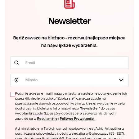
Newsletter
Bądź zawsze na bieżąco - rezerwuj najlepsze miejsca
na największe wydarzenia.
Miasto
Podanie adresu e-mail i nazwy miasta, a następnie potwierdzenie ich
przez kliknięcie przycisku "Zapisz się", oznacza zgodę na
przetwarzanie danych osobowych w tym zakresie, wyłącznie w celu
dostarczania biuletynu informacyjnego "Newsletter" do czasu
wycofania zgody. Szczegóły dotyczące przetwarzania danych
Regulaminie
Polityce Prywatności
zawarte są w
i
.
Administratorem Twoich danych osobowych jest Adria Art spółka z
ograniczoną odpowiedzialnością z siedzibą w Bydgoszczy (85- 227),
przy ulicy Artura Grottgera 4/2. Twoje dane będą przetwarzane na