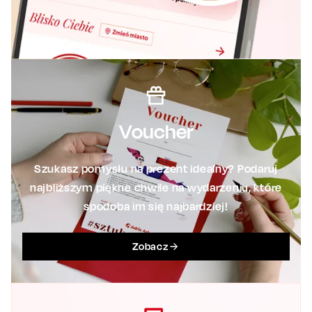
Voucher
Szukasz pomysłu na prezent idealny? Podaruj
najbliższym piękne chwile na wydarzeniu, które
spodoba im się najbardziej!
Zobacz