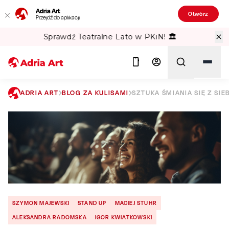
Adria Art
Otwórz
Przejdź do aplikacji
Gipsy Kings w TAURON Arena Kraków!
ADRIA ART
BLOG ZA KULISAMI
SZTUKA ŚMIANIA SIĘ Z SI
Szukaj
SZYMON MAJEWSKI
STAND UP
MACIEJ STUHR
ALEKSANDRA RADOMSKA
IGOR KWIATKOWSKI