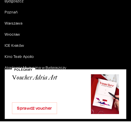
Bydgoszcz
Poznań
Warszawa
Wrocław
ICE Kraków
Kino Teatr Apollo
Akademia Muzyczna w Bydgoszczy
POLECAMY
Voucher Adria Art
© 2019-
2026
. Wszystkie prawa zastrzeżone.
Sprawdź voucher
ul. Artura Grottgera 4/2, 85-227 Bydgoszcz