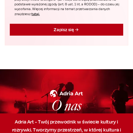
podstawie wyrażonej zgody (art. 6 ust. 1 lit. a RODOD) – do czasu jej
wycofania. Więcej informacji na temat przetwarzania danych
tutaj.
znajdziesz
Zapisz się
O nas
Adria Art - Twój przewodnik w świecie kultury i
rozrywki. Tworzymy przestrzeń,
w której
kultura i