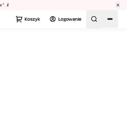
prawdź Teatralne Lato w Pałacu Kultury! 🏛️
Koszyk
Logowanie