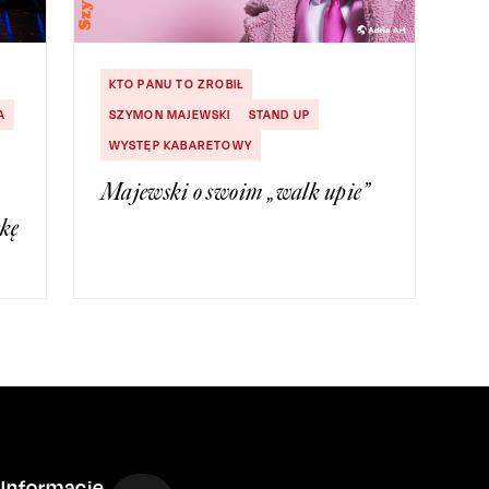
KTO PANU TO ZROBIŁ
A
SZYMON MAJEWSKI
STAND UP
WYSTĘP KABARETOWY
Majewski o swoim „walk upie”
skę
Informacje