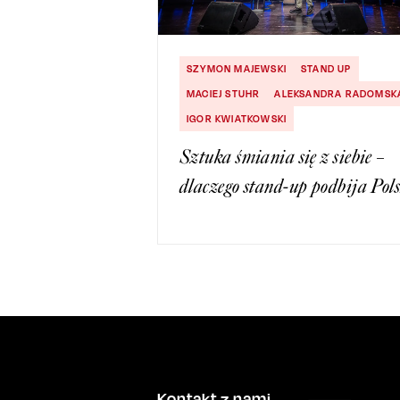
SZYMON MAJEWSKI
STAND UP
MACIEJ STUHR
ALEKSANDRA RADOMSK
IGOR KWIATKOWSKI
Sztuka śmiania się z siebie –
dlaczego stand-up podbija Pol
Kontakt z nami