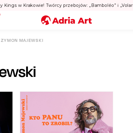
Lato w Warszawie? S
Miasto
SZYMON MAJEWSKI
Kategoria
ewski
Szukaj