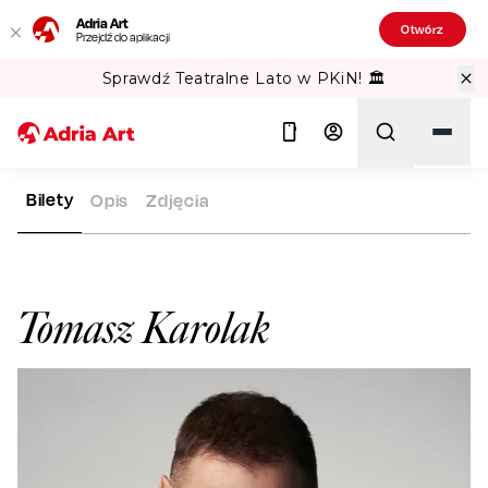
Adria Art
Otwórz
Przejdź do aplikacji
Sprawdź Teatralne Lato w PKiN! 🏛️
Bilety
Opis
Zdjęcia
ADRIA ART
ARTYŚCI
TOMASZ KAROLAK
Szukaj
Tomasz Karolak