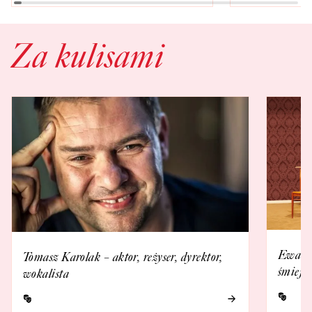
Za kulisami
Ewa Ka
Tomasz Karolak – aktor, reżyser, dyrektor,
śmieje 
wokalista