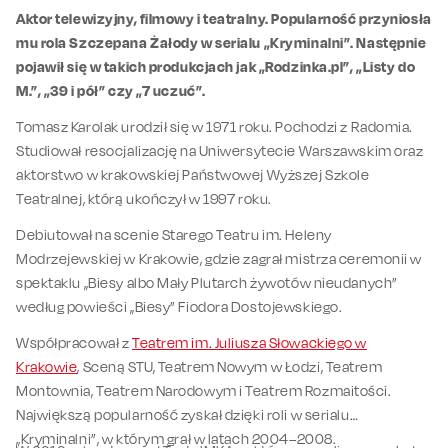
Aktor telewizyjny, filmowy i teatralny. Popularność przyniosła
mu rola Szczepana Żałody w serialu „Kryminalni”. Następnie
pojawił się w takich produkcjach jak „Rodzinka.pl”, „Listy do
M.”, „39 i pół” czy „7 uczuć”.
Tomasz Karolak urodził się w 1971 roku. Pochodzi z Radomia.
Studiował resocjalizację na Uniwersytecie Warszawskim oraz
aktorstwo w krakowskiej Państwowej Wyższej Szkole
Teatralnej, którą ukończył w 1997 roku.
Debiutował na scenie Starego Teatru im. Heleny
Modrzejewskiej w Krakowie, gdzie zagrał mistrza ceremonii w
spektaklu „Biesy albo Mały Plutarch żywotów nieudanych”
według powieści „Biesy” Fiodora Dostojewskiego.
Współpracował z
Teatrem im. Juliusza Słowackiego w
Krakowie
, Sceną STU, Teatrem Nowym w Łodzi, Teatrem
Montownia, Teatrem Narodowym i Teatrem Rozmaitości.
Największą popularność zyskał dzięki roli w serialu
„Kryminalni”, w którym grał w latach 2004–2008.