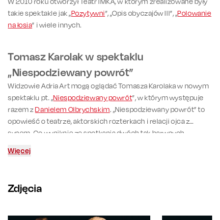
W 2010 roku otworzył Teatr IMKA, w którym zrealizowane były
takie spektakle jak „
Pozytywni
”, „Opis obyczajów III”, „
Polowanie
na łosia
” i wiele innych.
Tomasz Karolak w spektaklu
„Niespodziewany powrót”
Widzowie Adria Art mogą oglądać Tomasza Karolaka w nowym
spektaklu pt. „
Niespodziewany powrót
”, w którym występuje
razem z
Danielem Olbrychskim
. „Niespodziewany powrót” to
opowieść o teatrze, aktorskich rozterkach i relacji ojca z
synem. Co wyniknie ze spotkania dwóch tak barwnych
osobowości na jednej scenie? Warto przekonać się osobiście!
Więcej
Zdjęcia