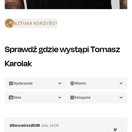
SZTUKA KORZYŚCI
Sprawdź gdzie wystąpi
Tomasz
Karolak
Wydarzenie
Miasto
Data
Kategoria
26
września
2026
sob.
,
14.00