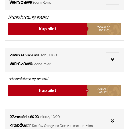
Warszawa
Scena Relax
Niespodziewany powrót
ZYSKAJ OD
Kup bilet
297
PKT
26
września
2026
sob.
,
17.00
Warszawa
Scena Relax
Niespodziewany powrót
ZYSKAJ OD
Kup bilet
297
PKT
27
września
2026
niedz.
,
13.00
Kraków
ICE Kraków Congress Centre - sala teatralna