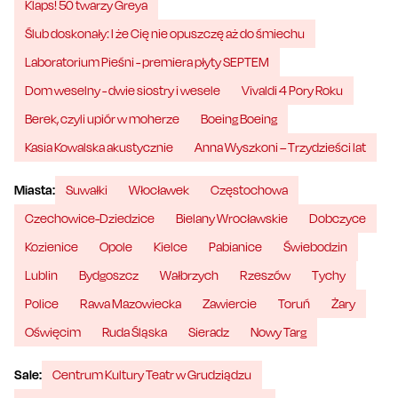
Klaps! 50 twarzy Greya
Ślub doskonały: I że Cię nie opuszczę aż do śmiechu
Laboratorium Pieśni - premiera płyty SEPTEM
Dom weselny - dwie siostry i wesele
Vivaldi 4 Pory Roku
Berek, czyli upiór w moherze
Boeing Boeing
Kasia Kowalska akustycznie
Anna Wyszkoni – Trzydzieści lat
Miasta:
Suwałki
Włocławek
Częstochowa
Czechowice-Dziedzice
Bielany Wrocławskie
Dobczyce
Kozienice
Opole
Kielce
Pabianice
Świebodzin
Lublin
Bydgoszcz
Wałbrzych
Rzeszów
Tychy
Police
Rawa Mazowiecka
Zawiercie
Toruń
Żary
Oświęcim
Ruda Śląska
Sieradz
Nowy Targ
Sale:
Centrum Kultury Teatr w Grudziądzu