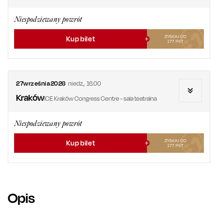
Niespodziewany powrót
ZYSKAJ OD
Kup bilet
177
PKT
27
września
2026
niedz.
,
16.00
Kraków
ICE Kraków Congress Centre - sala teatralna
Niespodziewany powrót
ZYSKAJ OD
Kup bilet
177
PKT
Opis