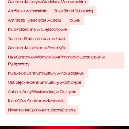
Centrum Kultury w Grodzisku Mazowieckim
Amfiteatr w Koszalinie
Teatr Ziemi Rybnickiej
Amfiteatr Tysiąclecia w Opolu
Torwar
Klub Politechnik w Częstochowie
Teatr im. Stefana Jaracza w Łodzi
Centrum Kulturalne w Przemyślu
Hala Sportowo-Widowiskowa "Immobile Łuczniczka" w
Bydgoszczy
Kujawskie Centrum Kultury w Inowrocławiu
Ostrołęckie Centrum Kultury w Ostrołęce
Aula im. Anny Wasilewskiej w Olsztynie
Kino Kijów. Centrum w Krakowie
Filharmonia Opolska im. Józefa Elsnera