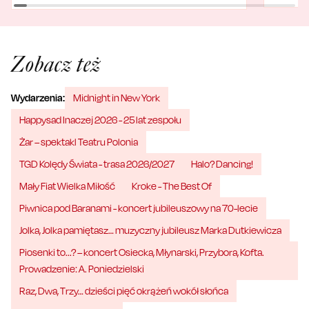
Zobacz też
Wydarzenia:
Midnight in New York
Happysad Inaczej 2026 - 25 lat zespołu
Żar – spektakl Teatru Polonia
TGD Kolędy Świata - trasa 2026/2027
Halo? Dancing!
Mały Fiat Wielka Miłość
Kroke - The Best Of
Piwnica pod Baranami - koncert jubileuszowy na 70-lecie
Jolka, Jolka pamiętasz… muzyczny jubileusz Marka Dutkiewicza
Piosenki to...? – koncert Osiecka, Młynarski, Przybora, Kofta.
Prowadzenie: A. Poniedzielski
Raz, Dwa, Trzy… dzieści pięć okrążeń wokół słońca