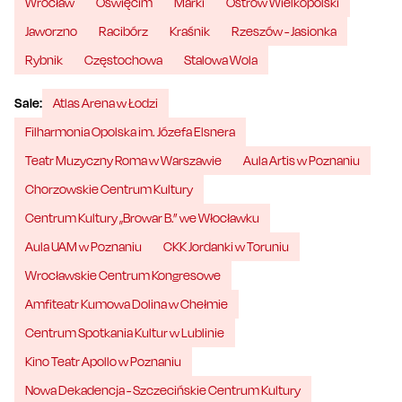
Wrocław
Oświęcim
Marki
Ostrów Wielkopolski
Jaworzno
Racibórz
Kraśnik
Rzeszów - Jasionka
Rybnik
Częstochowa
Stalowa Wola
Sale:
Atlas Arena w Łodzi
Filharmonia Opolska im. Józefa Elsnera
Teatr Muzyczny Roma w Warszawie
Aula Artis w Poznaniu
Chorzowskie Centrum Kultury
Centrum Kultury „Browar B.” we Włocławku
Aula UAM w Poznaniu
CKK Jordanki w Toruniu
Wrocławskie Centrum Kongresowe
Amfiteatr Kumowa Dolina w Chełmie
Centrum Spotkania Kultur w Lublinie
Kino Teatr Apollo w Poznaniu
Nowa Dekadencja - Szczecińskie Centrum Kultury