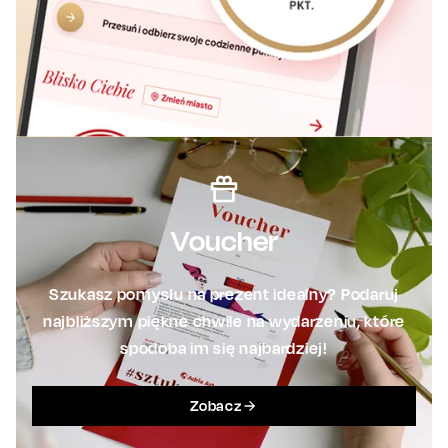
Voucher
Szukasz pomysłu na prezent idealny? Podaruj
najbliższym piękne chwile na wydarzeniu, które
spodoba im się najbardziej!
Zobacz