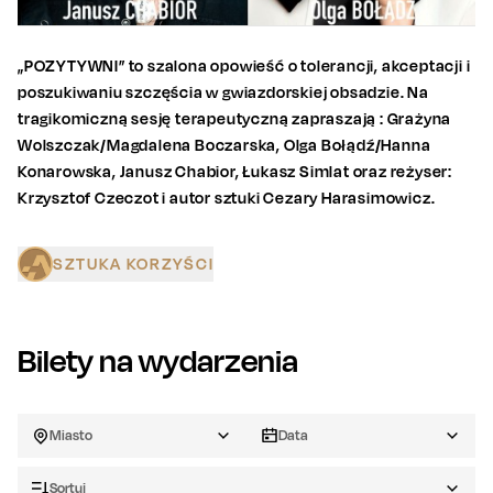
„POZYTYWNI” to szalona opowieść o tolerancji, akceptacji i
poszukiwaniu szczęścia w gwiazdorskiej obsadzie. Na
tragikomiczną sesję terapeutyczną zapraszają : Grażyna
Wolszczak/Magdalena Boczarska, Olga Bołądź/Hanna
Konarowska, Janusz Chabior, Łukasz Simlat oraz reżyser:
Krzysztof Czeczot i autor sztuki Cezary Harasimowicz.
SZTUKA KORZYŚCI
Bilety na wydarzenia
Miasto
Data
Sortuj