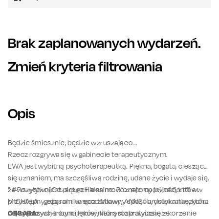
Brak zaplanowanych wydarzeń.
Zmień kryteria filtrowania
Opis
Będzie śmiesznie, będzie wzruszająco...
Rzecz rozgrywa się w gabinecie terapeutycznym.
EWA jest wybitną psychoterapeutką. Piękna, bogata, ciesząca
się uznaniem, ma szczęśliwą rodzinę, udane życie i wydaje się,
że wszystko jest piękne i idealne. Poznajemy jej pacjentów:
" #Pozytywni Cezarego Harasimowicza to opowieść, która w
MICHAŁA - geja, rolnika spod Mławy; ANNĘ - arystokratkę, która
przystępny, czasami wręcz zabawny sposób, dotyka naszych
odkrywa swoje -bynajmniej niearystokratyczne! - korzenie
największych traum i lęków, która rozprawia się ze
OBSADA: