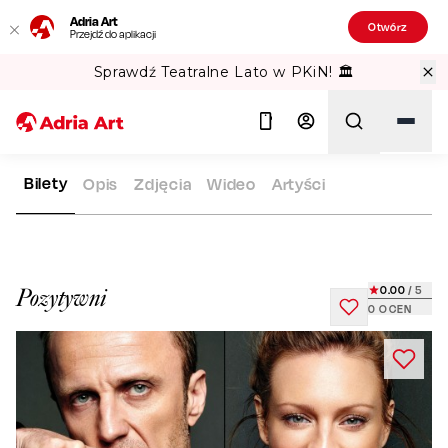
Adria Art
Otwórz
Przejdź do aplikacji
Sprawdź Teatralne Lato w PKiN! 🏛️
Bilety
Opis
Zdjęcia
Wideo
Artyści
ADRIA ART
REPERTUAR
POZYTYWNI
Szukaj
0.00
/ 5
Pozytywni
0
OCEN