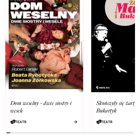
Dom weselny - dwie siostry i
Skończyły się żarty
wesele
Bukartyk
TEATR
TEATR