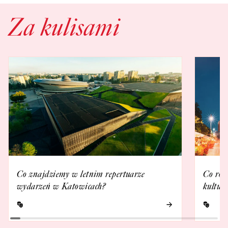
Za kulisami
Co znajdziemy w letnim repertuarze
Co rob
wydarzeń w Katowicach?
kultur