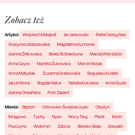
Zobacz też
Artyści:
Wojciech Malajkat
Jan Jankowski
Rafał Cieszyński
Grażyna Łobaszewska
Magdalena Kumorek
Joanna Żółkowska
Beata Ścibakówna
Maciej Wierzbicki
Anna Gzyra
Marieta Żukowska
Marcin Bosak
Anna Matysiak
Zuzanna Grabowska
Bogusław Kudłek
Jakub Wons
Bogdan Kalus
Natalia Kukulska
Anna Guzik
Joanna Orleańska
Piotr Zapert
Miasta:
Będzin
Ostrowiec Świętokrzyski
Olsztyn
Mrągowo
Tychy
Nysa
Nowy Targ
Płock
Konin
Pszczyna
Wołomin
Zabrze
Bielsko-Biała
Koszalin