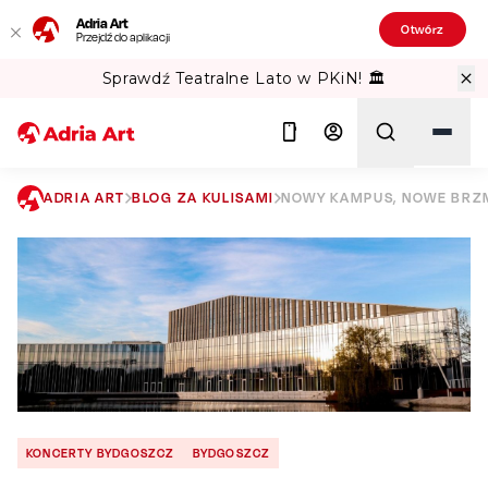
Adria Art
Otwórz
Przejdź do aplikacji
Sprawdź Teatralne Lato w PKiN! 🏛️
ADRIA ART
BLOG ZA KULISAMI
NOWY KAMPUS, NOWE BRZ
Szukaj
KONCERTY BYDGOSZCZ
BYDGOSZCZ