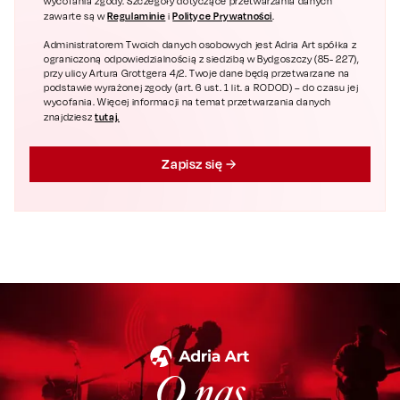
wycofania zgody. Szczegóły dotyczące przetwarzania danych
Regulaminie
Polityce Prywatności
zawarte są w
i
.
Administratorem Twoich danych osobowych jest Adria Art spółka z
ograniczoną odpowiedzialnością z siedzibą w Bydgoszczy (85- 227),
przy ulicy Artura Grottgera 4/2. Twoje dane będą przetwarzane na
podstawie wyrażonej zgody (art. 6 ust. 1 lit. a RODOD) – do czasu jej
wycofania. Więcej informacji na temat przetwarzania danych
tutaj.
znajdziesz
Zapisz się
O nas