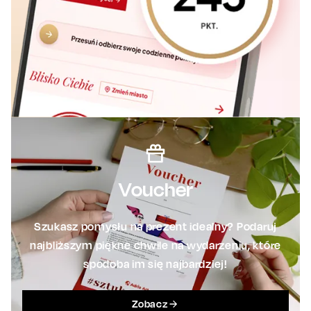
Voucher
Szukasz pomysłu na prezent idealny? Podaruj
najbliższym piękne chwile na wydarzeniu, które
spodoba im się najbardziej!
Zobacz